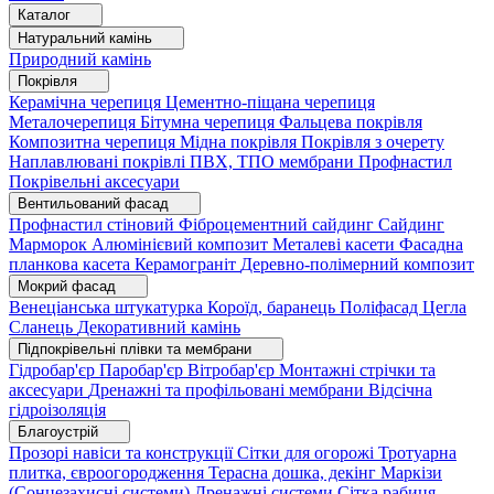
Каталог
Натуральний камінь
Природний камінь
Покрівля
Керамічна черепиця
Цементно-піщана черепиця
Металочерепиця
Бітумна черепиця
Фальцева покрівля
Композитна черепиця
Мідна покрівля
Покрівля з очерету
Наплавлювані покрівлі
ПВХ, ТПО мембрани
Профнастил
Покрівельні аксесуари
Вентильований фасад
Профнастил стіновий
Фіброцементний сайдинг
Сайдинг
Марморок
Алюмінієвий композит
Металеві касети
Фасадна
планкова касета
Керамограніт
Деревно-полімерний композит
Мокрий фасад
Венеціанська штукатурка
Короїд, баранець
Поліфасад
Цегла
Сланець
Декоративний камінь
Підпокрівельні плівки та мембрани
Гідробар'єр
Паробар'єр
Вітробар'єр
Монтажні стрічки та
аксесуари
Дренажні та профільовані мембрани
Відсічна
гідроізоляція
Благоустрій
Прозорі навіси та конструкції
Сітки для огорожі
Тротуарна
плитка, євроогородження
Терасна дошка, декінг
Маркізи
(Сонцезахисні системи)
Дренажні системи
Сітка рабиця