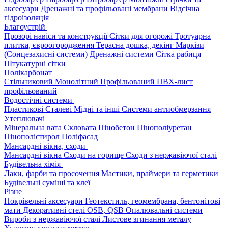
аксесуари
Дренажні та профільовані мембрани
Відсічна
гідроізоляція
Благоустрій
Прозорі навіси та конструкції
Сітки для огорожі
Тротуарна
плитка, євроогородження
Терасна дошка, декінг
Маркізи
(Сонцезахисні системи)
Дренажні системи
Сітка рабиця
Штукатурні сітки
Полікарбонат
Стільниковий
Монолітний
Профільований
ПВХ-лист
профільований
Водостічні системи
Пластикові
Сталеві
Мідні та інші
Системи антиобмерзання
Утеплювачі
Мінеральна вата
Скловата
Пінобетон
Пінополіуретан
Пінополістирол
Поліфасад
Мансардні вікна, сходи
Мансардні вікна
Сходи на горище
Сходи з нержавіючої сталі
Будівельна хімія
Лаки, фарби та просочення
Мастики, праймери та герметики
Будівельні суміші та клеї
Різне
Покрівельні аксесуари
Геотекстиль, геомембрана, бентонітові
мати
Декоративні стелі
OSB, QSB
Опалювальні системи
Вироби з нержавіючої сталі
Листове згинання металу