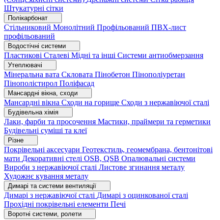
Штукатурні сітки
Полікарбонат
Стільниковий
Монолітний
Профільований
ПВХ-лист
профільований
Водостічні системи
Пластикові
Сталеві
Мідні та інші
Системи антиобмерзання
Утеплювачі
Мінеральна вата
Скловата
Пінобетон
Пінополіуретан
Пінополістирол
Поліфасад
Мансардні вікна, сходи
Мансардні вікна
Сходи на горище
Сходи з нержавіючої сталі
Будівельна хімія
Лаки, фарби та просочення
Мастики, праймери та герметики
Будівельні суміші та клеї
Різне
Покрівельні аксесуари
Геотекстиль, геомембрана, бентонітові
мати
Декоративні стелі
OSB, QSB
Опалювальні системи
Вироби з нержавіючої сталі
Листове згинання металу
Художнє кування металу
Димарі та системи вентиляції
Димарі з нержавіючої сталі
Димарі з оцинкованої сталі
Прохідні покрівельні елементи
Печі
Воротні системи, ролети