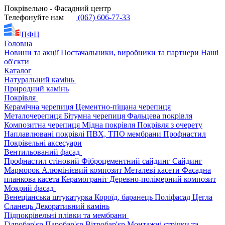
Покрівельно - Фасадний центр
Телефонуйте нам
(067) 606-77-33
ПФЦ
Головна
Новини та акції
Постачальники, виробники та партнери
Наші
об'єкти
Каталог
Натуральний камінь
Природний камінь
Покрівля
Керамічна черепиця
Цементно-піщана черепиця
Металочерепиця
Бітумна черепиця
Фальцева покрівля
Композитна черепиця
Мідна покрівля
Покрівля з очерету
Наплавлювані покрівлі
ПВХ, ТПО мембрани
Профнастил
Покрівельні аксесуари
Вентильований фасад
Профнастил стіновий
Фіброцементний сайдинг
Сайдинг
Марморок
Алюмінієвий композит
Металеві касети
Фасадна
планкова касета
Керамограніт
Деревно-полімерний композит
Мокрий фасад
Венеціанська штукатурка
Короїд, баранець
Поліфасад
Цегла
Сланець
Декоративний камінь
Підпокрівельні плівки та мембрани
Гідробар'єр
Паробар'єр
Вітробар'єр
Монтажні стрічки та