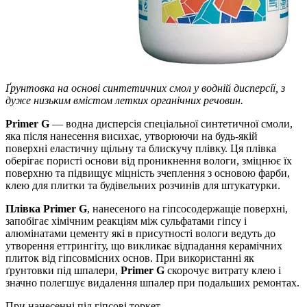
Ґрунтовка на основі синтетичних смол у водній дисперсії, з
дуже низьким вмістом летких органічних речовин.
Primer G
— водна дисперсія спеціальної синтетичної смоли,
яка після нанесення висихає, утворюючи на будь-якій
поверхні еластичну щільну та блискучу плівку. Ця плівка
оберігає пористі основи від проникнення вологи, зміцнює їх
поверхню та підвищує міцність зчеплення з основою фарби,
клею для плитки та будівельних розчинів для штукатурки.
Плівка Primer G
, нанесеного на гіпсосодержащіе поверхні,
запобігає хімічним реакціям між сульфатами гіпсу і
алюмінатами цементу які в присутності вологи ведуть до
утворення еттрингіту, що викликає відпадання керамічних
плиток від гіпсовмісних основ. При використанні як
ґрунтовки під шпалери,
Primer G
скорочує витрату клею і
значно полегшує видалення шпалер при подальших ремонтах.
При нанесенні під гіпсові торкет