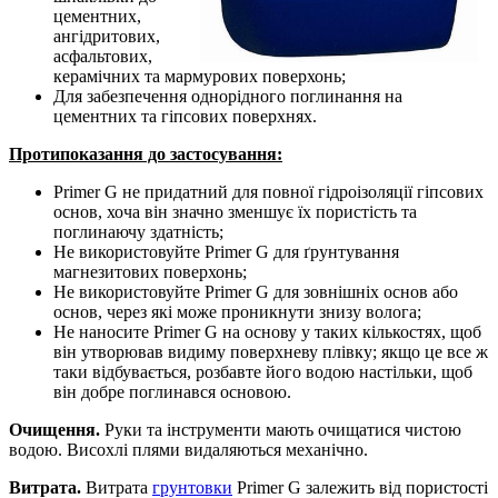
цементних,
ангідритових,
асфальтових,
керамічних та мармурових поверхонь;
Для забезпечення однорідного поглинання на
цементних та гіпсових поверхнях.
Протипоказання до застосування:
Primer G не придатний для повної гідроізоляції гіпсових
основ, хоча він значно зменшує їх пористість та
поглинаючу здатність;
Не використовуйте Primer G для ґрунтування
магнезитових поверхонь;
Не використовуйте Primer G для зовнішніх основ або
основ, через які може проникнути знизу волога;
Не наносите Primer G на основу у таких кількостях, щоб
він утворював видиму поверхневу плівку; якщо це все ж
таки відбувається, розбавте його водою настільки, щоб
він добре поглинався основою.
Очищення.
Руки та інструменти мають очищатися чистою
водою. Висохлі плями видаляються механічно.
Витрата.
Витрата
грунтовки
Primer G залежить від пористості