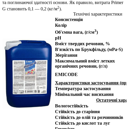
та поглинаючої здатності основи. Як правило, витрата Primer
2
G становить 0,1 — 0,2 (кг/м
).
Технічні характеристики
Консистенція
Колір
3
Об'ємна вага, (г/см
)
pH
Вміст твердих речовин, %
В'язкість по Брукфільду, (мРа·S)
Зберігання
Максимальний вміст летких
органічних речовин, (г/л)
EMICODE
Характеристики застосування (при
Температура застосування
Мінімальний час висихання
Остаточні хара
Вологостійкість
Стійкість до старіння
Стійкість до олій та розчинників
Стійкість до кислот та луг
Гнучкість