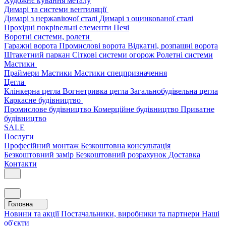
Художнє кування металу
Димарі та системи вентиляції
Димарі з нержавіючої сталі
Димарі з оцинкованої сталі
Прохідні покрівельні елементи
Печі
Воротні системи, ролети
Гаражні ворота
Промислові ворота
Відкатні, розпашні ворота
Штакетний паркан
Сіткові системи огорож
Ролетні системи
Мастики
Праймери
Мастики
Мастики спецпризначення
Цегла
Клінкерна цегла
Вогнетривка цегла
Загальнобудівельна цегла
Каркасне будівництво
Промислове будівництво
Комерційне будівництво
Приватне
будівництво
SALE
Послуги
Професійний монтаж
Безкоштовна консультація
Безкоштовний замір
Безкоштовний розрахунок
Доставка
Контакти
Головна
Новини та акції
Постачальники, виробники та партнери
Наші
об'єкти