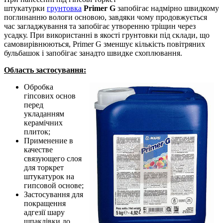
штукатурки
грунтовка
Primer G
запобігає надмірно швидкому
поглинанню вологи основою, завдяки чому продовжується
час загладжування та запобігає утворенню тріщин через
усадку. При використанні в якості грунтовки під склади, що
самовирівнюються, Primer G зменшує кількість повітряних
бульбашок і запобігає занадто швидке схоплювання.
Область застосування:
Обробка
гіпсових основ
перед
укладанням
керамічних
плиток;
Применение в
качестве
связующего слоя
для торкрет
штукатурок на
гипсовой основе;
Застосування для
покращення
адгезії шару
шпаклівки до