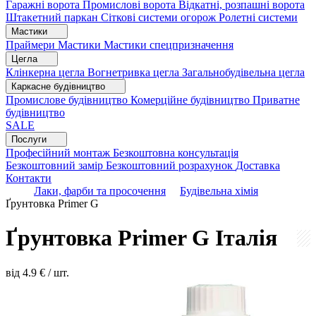
Гаражні ворота
Промислові ворота
Відкатні, розпашні ворота
Штакетний паркан
Сіткові системи огорож
Ролетні системи
Мастики
Праймери
Мастики
Мастики спецпризначення
Цегла
Клінкерна цегла
Вогнетривка цегла
Загальнобудівельна цегла
Каркасне будівництво
Промислове будівництво
Комерційне будівництво
Приватне
будівництво
SALE
Послуги
Професійний монтаж
Безкоштовна консультація
Безкоштовний замір
Безкоштовний розрахунок
Доставка
Контакти
Лаки, фарби та просочення
Будівельна хімія
Ґрунтовка Primer G
Ґрунтовка Primer G
Італія
від
4.9
€ / шт.