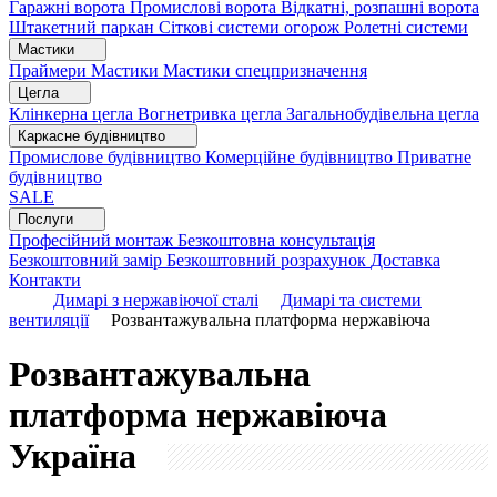
Гаражні ворота
Промислові ворота
Відкатні, розпашні ворота
Штакетний паркан
Сіткові системи огорож
Ролетні системи
Мастики
Праймери
Мастики
Мастики спецпризначення
Цегла
Клінкерна цегла
Вогнетривка цегла
Загальнобудівельна цегла
Каркасне будівництво
Промислове будівництво
Комерційне будівництво
Приватне
будівництво
SALE
Послуги
Професійний монтаж
Безкоштовна консультація
Безкоштовний замір
Безкоштовний розрахунок
Доставка
Контакти
Димарі з нержавіючої сталі
Димарі та системи
вентиляції
Розвантажувальна платформа нержавіюча
Розвантажувальна
платформа нержавіюча
Україна