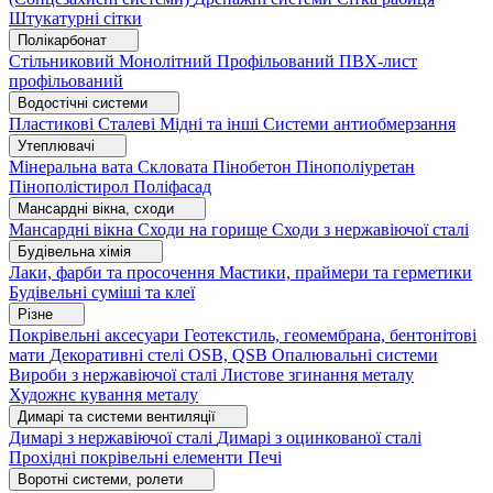
Штукатурні сітки
Полікарбонат
Стільниковий
Монолітний
Профільований
ПВХ-лист
профільований
Водостічні системи
Пластикові
Сталеві
Мідні та інші
Системи антиобмерзання
Утеплювачі
Мінеральна вата
Скловата
Пінобетон
Пінополіуретан
Пінополістирол
Поліфасад
Мансардні вікна, сходи
Мансардні вікна
Сходи на горище
Сходи з нержавіючої сталі
Будівельна хімія
Лаки, фарби та просочення
Мастики, праймери та герметики
Будівельні суміші та клеї
Різне
Покрівельні аксесуари
Геотекстиль, геомембрана, бентонітові
мати
Декоративні стелі
OSB, QSB
Опалювальні системи
Вироби з нержавіючої сталі
Листове згинання металу
Художнє кування металу
Димарі та системи вентиляції
Димарі з нержавіючої сталі
Димарі з оцинкованої сталі
Прохідні покрівельні елементи
Печі
Воротні системи, ролети