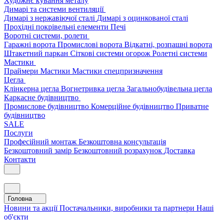
Художнє кування металу
Димарі та системи вентиляції
Димарі з нержавіючої сталі
Димарі з оцинкованої сталі
Прохідні покрівельні елементи
Печі
Воротні системи, ролети
Гаражні ворота
Промислові ворота
Відкатні, розпашні ворота
Штакетний паркан
Сіткові системи огорож
Ролетні системи
Мастики
Праймери
Мастики
Мастики спецпризначення
Цегла
Клінкерна цегла
Вогнетривка цегла
Загальнобудівельна цегла
Каркасне будівництво
Промислове будівництво
Комерційне будівництво
Приватне
будівництво
SALE
Послуги
Професійний монтаж
Безкоштовна консультація
Безкоштовний замір
Безкоштовний розрахунок
Доставка
Контакти
Головна
Новини та акції
Постачальники, виробники та партнери
Наші
об'єкти