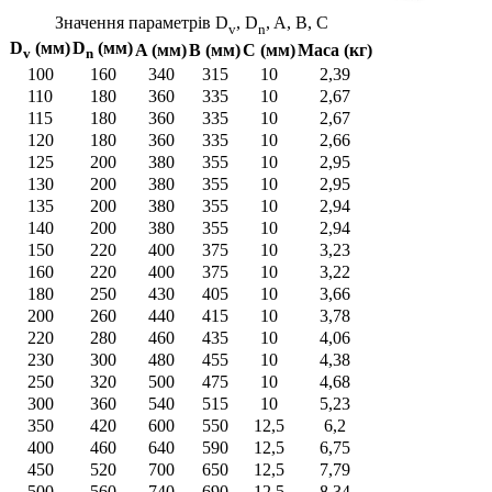
Значення параметрів D
, D
, A, B, C
v
n
D
(мм)
D
(мм)
A (мм)
B (мм)
С (мм)
Маса (кг)
v
n
100
160
340
315
10
2,39
110
180
360
335
10
2,67
115
180
360
335
10
2,67
120
180
360
335
10
2,66
125
200
380
355
10
2,95
130
200
380
355
10
2,95
135
200
380
355
10
2,94
140
200
380
355
10
2,94
150
220
400
375
10
3,23
160
220
400
375
10
3,22
180
250
430
405
10
3,66
200
260
440
415
10
3,78
220
280
460
435
10
4,06
230
300
480
455
10
4,38
250
320
500
475
10
4,68
300
360
540
515
10
5,23
350
420
600
550
12,5
6,2
400
460
640
590
12,5
6,75
450
520
700
650
12,5
7,79
500
560
740
690
12,5
8,34