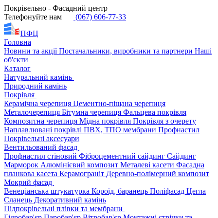
Покрівельно - Фасадний центр
Телефонуйте нам
(067) 606-77-33
ПФЦ
Головна
Новини та акції
Постачальники, виробники та партнери
Наші
об'єкти
Каталог
Натуральний камінь
Природний камінь
Покрівля
Керамічна черепиця
Цементно-піщана черепиця
Металочерепиця
Бітумна черепиця
Фальцева покрівля
Композитна черепиця
Мідна покрівля
Покрівля з очерету
Наплавлювані покрівлі
ПВХ, ТПО мембрани
Профнастил
Покрівельні аксесуари
Вентильований фасад
Профнастил стіновий
Фіброцементний сайдинг
Сайдинг
Марморок
Алюмінієвий композит
Металеві касети
Фасадна
планкова касета
Керамограніт
Деревно-полімерний композит
Мокрий фасад
Венеціанська штукатурка
Короїд, баранець
Поліфасад
Цегла
Сланець
Декоративний камінь
Підпокрівельні плівки та мембрани
Гідробар'єр
Паробар'єр
Вітробар'єр
Монтажні стрічки та