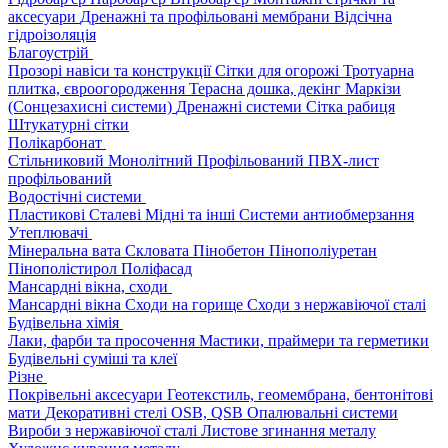
аксесуари
Дренажні та профільовані мембрани
Відсічна
гідроізоляція
Благоустрій
Прозорі навіси та конструкції
Сітки для огорожі
Тротуарна
плитка, євроогородження
Терасна дошка, декінг
Маркізи
(Сонцезахисні системи)
Дренажні системи
Сітка рабиця
Штукатурні сітки
Полікарбонат
Стільниковий
Монолітний
Профільований
ПВХ-лист
профільований
Водостічні системи
Пластикові
Сталеві
Мідні та інші
Системи антиобмерзання
Утеплювачі
Мінеральна вата
Скловата
Пінобетон
Пінополіуретан
Пінополістирол
Поліфасад
Мансардні вікна, сходи
Мансардні вікна
Сходи на горище
Сходи з нержавіючої сталі
Будівельна хімія
Лаки, фарби та просочення
Мастики, праймери та герметики
Будівельні суміші та клеї
Різне
Покрівельні аксесуари
Геотекстиль, геомембрана, бентонітові
мати
Декоративні стелі
OSB, QSB
Опалювальні системи
Вироби з нержавіючої сталі
Листове згинання металу