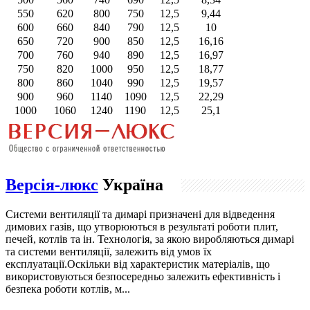
550
620
800
750
12,5
9,44
600
660
840
790
12,5
10
650
720
900
850
12,5
16,16
700
760
940
890
12,5
16,97
750
820
1000
950
12,5
18,77
800
860
1040
990
12,5
19,57
900
960
1140
1090
12,5
22,29
1000
1060
1240
1190
12,5
25,1
Версія-люкс
Україна
Системи вентиляції та димарі призначені для відведення
димових газів, що утворюються в результаті роботи плит,
печей, котлів та ін. Технологія, за якою виробляються димарі
та системи вентиляції, залежить від умов їх
експлуатації.Оскільки від характеристик матеріалів, що
використовуються безпосередньо залежить ефективність і
безпека роботи котлів, м...