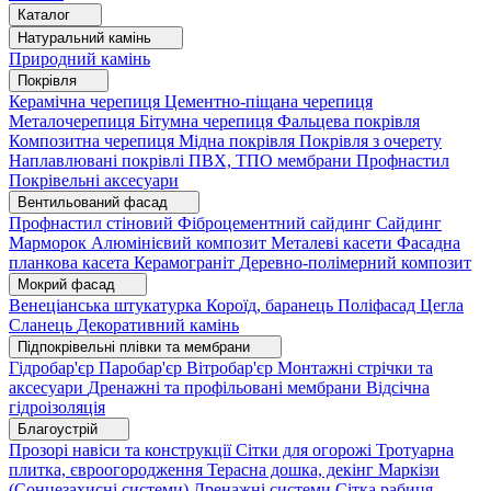
Каталог
Натуральний камінь
Природний камінь
Покрівля
Керамічна черепиця
Цементно-піщана черепиця
Металочерепиця
Бітумна черепиця
Фальцева покрівля
Композитна черепиця
Мідна покрівля
Покрівля з очерету
Наплавлювані покрівлі
ПВХ, ТПО мембрани
Профнастил
Покрівельні аксесуари
Вентильований фасад
Профнастил стіновий
Фіброцементний сайдинг
Сайдинг
Марморок
Алюмінієвий композит
Металеві касети
Фасадна
планкова касета
Керамограніт
Деревно-полімерний композит
Мокрий фасад
Венеціанська штукатурка
Короїд, баранець
Поліфасад
Цегла
Сланець
Декоративний камінь
Підпокрівельні плівки та мембрани
Гідробар'єр
Паробар'єр
Вітробар'єр
Монтажні стрічки та
аксесуари
Дренажні та профільовані мембрани
Відсічна
гідроізоляція
Благоустрій
Прозорі навіси та конструкції
Сітки для огорожі
Тротуарна
плитка, євроогородження
Терасна дошка, декінг
Маркізи
(Сонцезахисні системи)
Дренажні системи
Сітка рабиця