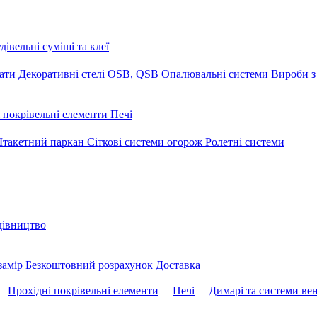
дівельні суміші та клеї
мати
Декоративні стелі
OSB, QSB
Опалювальні системи
Вироби з
 покрівельні елементи
Печі
такетний паркан
Сіткові системи огорож
Ролетні системи
дівництво
замір
Безкоштовний розрахунок
Доставка
Прохідні покрівельні елементи
Печі
Димарі та системи вен