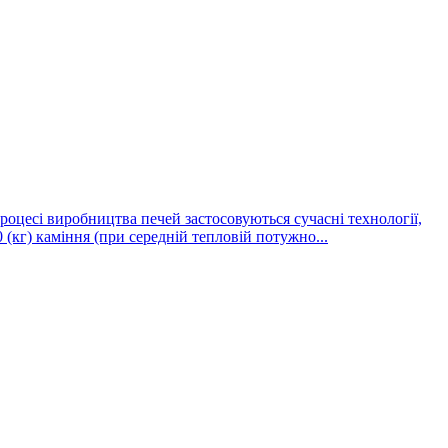
роцесі виробництва печей застосовуються сучасні технології,
(кг) каміння (при середній тепловій потужно...