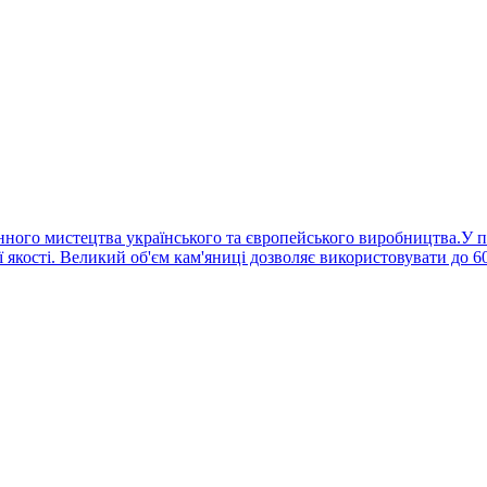
банного мистецтва українського та європейського виробництва.У п
кості. Великий об'єм кам'яниці дозволяє використовувати до 60 