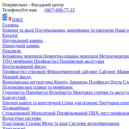
Покрівельно - Фасадний центр
Телефонуйте нам
(067) 606-77-33
ПФЦ
Головна
Новини та акції
Постачальники, виробники та партнери
Наші о
Каталог
Натуральний камінь
Природний камінь
Покрівля
Керамічна черепиця
Цементно-піщана черепиця
Металочерепи
ТПО мембрани
Профнастил
Покрівельні аксесуари
Вентильований фасад
Профнастил стіновий
Фіброцементний сайдинг
Сайдинг
Марм
Мокрий фасад
Венеціанська штукатурка
Короїд, баранець
Поліфасад
Цегла
Сл
Підпокрівельні плівки та мембрани
Гідробар'єр
Паробар'єр
Вітробар'єр
Монтажні стрічки та аксес
Благоустрій
Прозорі навіси та конструкції
Сітки для огорожі
Тротуарна пли
Полікарбонат
Стільниковий
Монолітний
Профільований
ПВХ-лист профільо
Водостічні системи
Пластикові
Сталеві
Мідні та інші
Системи антиобмерзання
Утеплювачі