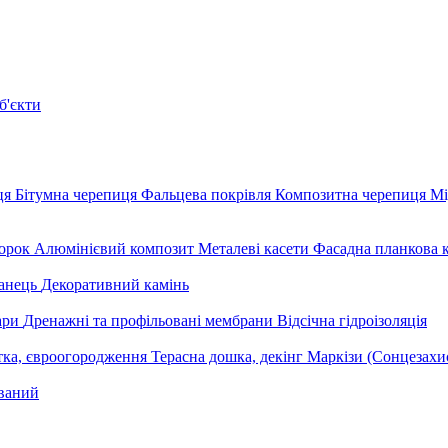
б'єкти
ця
Бітумна черепиця
Фальцева покрівля
Композитна черепиця
Мі
орок
Алюмінієвий композит
Металеві касети
Фасадна планкова 
анець
Декоративний камінь
уари
Дренажні та профільовані мембрани
Відсічна гідроізоляція
тка, євроогородження
Терасна дошка, декінг
Маркізи (Сонцезахи
ваний