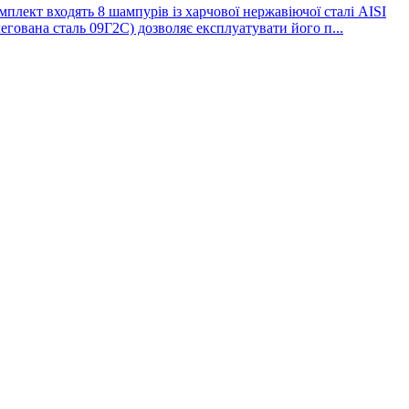
ект входять 8 шампурів із харчової нержавіючої сталі AISI
егована сталь 09Г2С) дозволяє експлуатувати його п...