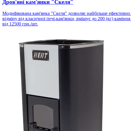
Дров'яні кам'янки "Скеля"
Модифікована кам'янка "Скеля" дозволяє найбільше ефективно в
відміну від класичної печі-кам'янки, вміщує до 200 (кг) каміння
від
12500
грн./шт.