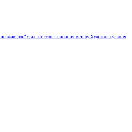
 нержавіючої сталі
Листове згинання металу
Художнє кування