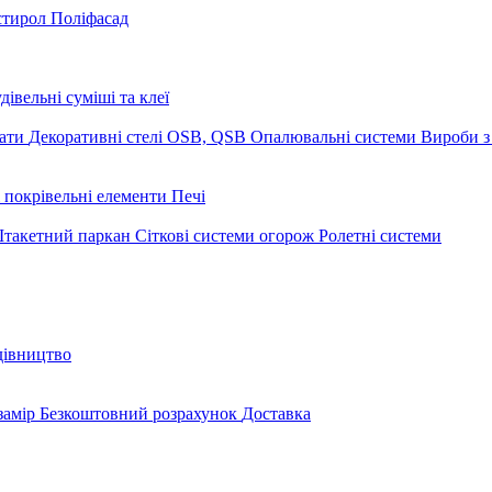
стирол
Поліфасад
дівельні суміші та клеї
мати
Декоративні стелі
OSB, QSB
Опалювальні системи
Вироби з
 покрівельні елементи
Печі
такетний паркан
Сіткові системи огорож
Ролетні системи
дівництво
замір
Безкоштовний розрахунок
Доставка