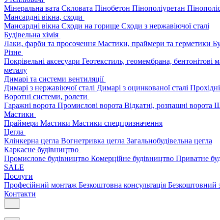
Мінеральна вата
Скловата
Пінобетон
Пінополіуретан
Пінополі
Мансардні вікна, сходи
Мансардні вікна
Сходи на горище
Сходи з нержавіючої сталі
Будівельна хімія
Лаки, фарби та просочення
Мастики, праймери та герметики
Бу
Різне
Покрівельні аксесуари
Геотекстиль, геомембрана, бентонітові 
металу
Димарі та системи вентиляції
Димарі з нержавіючої сталі
Димарі з оцинкованої сталі
Прохідні
Воротні системи, ролети
Гаражні ворота
Промислові ворота
Відкатні, розпашні ворота
Ш
Мастики
Праймери
Мастики
Мастики спецпризначення
Цегла
Клінкерна цегла
Вогнетривка цегла
Загальнобудівельна цегла
Каркасне будівництво
Промислове будівництво
Комерційне будівництво
Приватне бу
SALE
Послуги
Професійний монтаж
Безкоштовна консультація
Безкоштовний 
Контакти