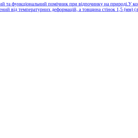
та функціональний помічник при відпочинку на природі.У компл
ний від температурних деформацій, а товщина стінок 1,5 (мм) (л