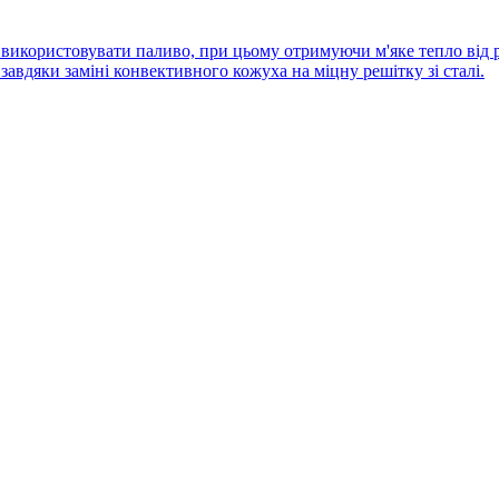
икористовувати паливо, при цьому отримуючи м'яке тепло від ро
 завдяки заміні конвективного кожуха на міцну решітку зі сталі.