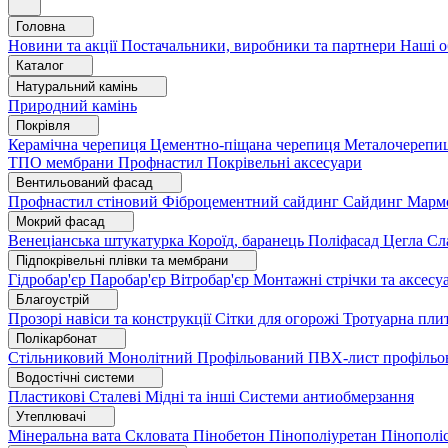
Головна
Новини та акції
Постачальники, виробники та партнери
Наші о
Каталог
Натуральний камінь
Природний камінь
Покрівля
Керамічна черепиця
Цементно-піщана черепиця
Металочерепи
ТПО мембрани
Профнастил
Покрівельні аксесуари
Вентильований фасад
Профнастил стіновий
Фіброцементний сайдинг
Сайдинг
Марм
Мокрий фасад
Венеціанська штукатурка
Короїд, баранець
Поліфасад
Цегла
Сл
Підпокрівельні плівки та мембрани
Гідробар'єр
Паробар'єр
Вітробар'єр
Монтажні стрічки та аксес
Благоустрій
Прозорі навіси та конструкції
Сітки для огорожі
Тротуарна пли
Полікарбонат
Стільниковий
Монолітний
Профільований
ПВХ-лист профільо
Водостічні системи
Пластикові
Сталеві
Мідні та інші
Системи антиобмерзання
Утеплювачі
Мінеральна вата
Скловата
Пінобетон
Пінополіуретан
Пінополі