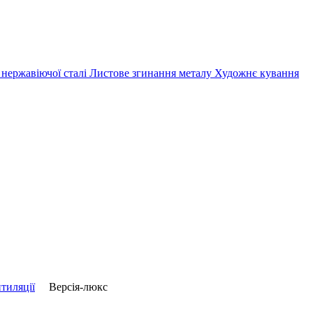
 нержавіючої сталі
Листове згинання металу
Художнє кування
тиляції
Версія-люкс