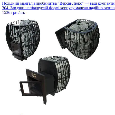
Похідний мангал виробництва "Версія-Люкс" — ваш компактний 
304. Завдяки напівкруглій формі корпусу мангал надійно захище
1536
грн./шт.