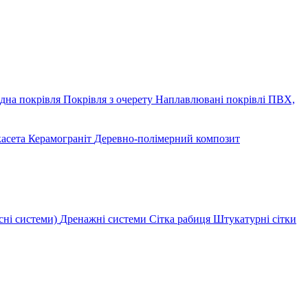
дна покрівля
Покрівля з очерету
Наплавлювані покрівлі
ПВХ,
касета
Керамограніт
Деревно-полімерний композит
сні системи)
Дренажні системи
Сітка рабиця
Штукатурні сітки