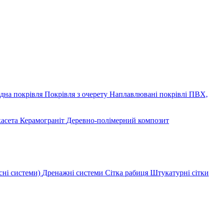
дна покрівля
Покрівля з очерету
Наплавлювані покрівлі
ПВХ,
касета
Керамограніт
Деревно-полімерний композит
сні системи)
Дренажні системи
Сітка рабиця
Штукатурні сітки