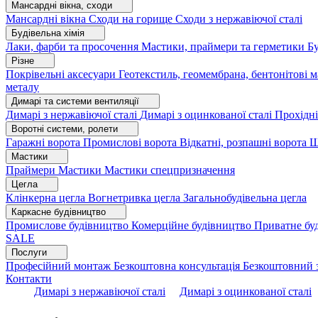
Мансардні вікна, сходи
Мансардні вікна
Сходи на горище
Сходи з нержавіючої сталі
Будівельна хімія
Лаки, фарби та просочення
Мастики, праймери та герметики
Бу
Різне
Покрівельні аксесуари
Геотекстиль, геомембрана, бентонітові 
металу
Димарі та системи вентиляції
Димарі з нержавіючої сталі
Димарі з оцинкованої сталі
Прохідні
Воротні системи, ролети
Гаражні ворота
Промислові ворота
Відкатні, розпашні ворота
Ш
Мастики
Праймери
Мастики
Мастики спецпризначення
Цегла
Клінкерна цегла
Вогнетривка цегла
Загальнобудівельна цегла
Каркасне будівництво
Промислове будівництво
Комерційне будівництво
Приватне бу
SALE
Послуги
Професійний монтаж
Безкоштовна консультація
Безкоштовний 
Контакти
Димарі з нержавіючої сталі
Димарі з оцинкованої сталі