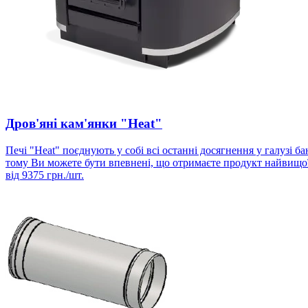
Дров'яні кам'янки "Heat"
Печі "Heat" поєднують у собі всі останні досягнення у галузі 
тому Ви можете бути впевнені, що отримаєте продукт найвищої я
від
9375
грн./шт.