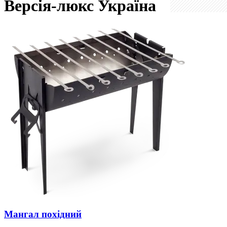
Версія-люкс
Україна
Мангал похідний