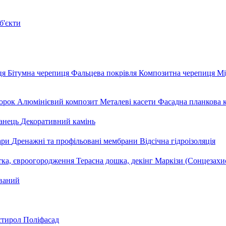
б'єкти
ця
Бітумна черепиця
Фальцева покрівля
Композитна черепиця
Мі
орок
Алюмінієвий композит
Металеві касети
Фасадна планкова 
анець
Декоративний камінь
уари
Дренажні та профільовані мембрани
Відсічна гідроізоляція
тка, євроогородження
Терасна дошка, декінг
Маркізи (Сонцезахи
ваний
стирол
Поліфасад