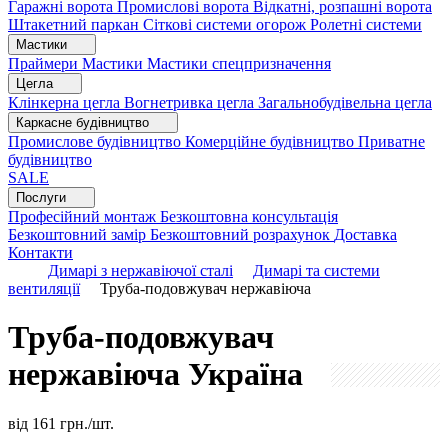
Гаражні ворота
Промислові ворота
Відкатні, розпашні ворота
Штакетний паркан
Сіткові системи огорож
Ролетні системи
Мастики
Праймери
Мастики
Мастики спецпризначення
Цегла
Клінкерна цегла
Вогнетривка цегла
Загальнобудівельна цегла
Каркасне будівництво
Промислове будівництво
Комерційне будівництво
Приватне
будівництво
SALE
Послуги
Професійний монтаж
Безкоштовна консультація
Безкоштовний замір
Безкоштовний розрахунок
Доставка
Контакти
Димарі з нержавіючої сталі
Димарі та системи
вентиляції
Труба-подовжувач нержавіюча
Труба-подовжувач
нержавіюча
Україна
від
161
грн./шт.