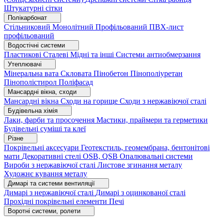
Штукатурні сітки
Полікарбонат
Стільниковий
Монолітний
Профільований
ПВХ-лист
профільований
Водостічні системи
Пластикові
Сталеві
Мідні та інші
Системи антиобмерзання
Утеплювачі
Мінеральна вата
Скловата
Пінобетон
Пінополіуретан
Пінополістирол
Поліфасад
Мансардні вікна, сходи
Мансардні вікна
Сходи на горище
Сходи з нержавіючої сталі
Будівельна хімія
Лаки, фарби та просочення
Мастики, праймери та герметики
Будівельні суміші та клеї
Різне
Покрівельні аксесуари
Геотекстиль, геомембрана, бентонітові
мати
Декоративні стелі
OSB, QSB
Опалювальні системи
Вироби з нержавіючої сталі
Листове згинання металу
Художнє кування металу
Димарі та системи вентиляції
Димарі з нержавіючої сталі
Димарі з оцинкованої сталі
Прохідні покрівельні елементи
Печі
Воротні системи, ролети