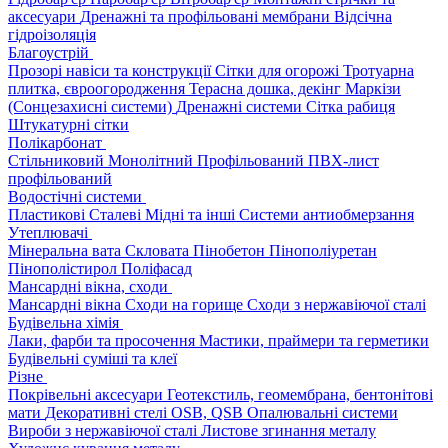
аксесуари
Дренажні та профільовані мембрани
Відсічна
гідроізоляція
Благоустрій
Прозорі навіси та конструкції
Сітки для огорожі
Тротуарна
плитка, євроогородження
Терасна дошка, декінг
Маркізи
(Сонцезахисні системи)
Дренажні системи
Сітка рабиця
Штукатурні сітки
Полікарбонат
Стільниковий
Монолітний
Профільований
ПВХ-лист
профільований
Водостічні системи
Пластикові
Сталеві
Мідні та інші
Системи антиобмерзання
Утеплювачі
Мінеральна вата
Скловата
Пінобетон
Пінополіуретан
Пінополістирол
Поліфасад
Мансардні вікна, сходи
Мансардні вікна
Сходи на горище
Сходи з нержавіючої сталі
Будівельна хімія
Лаки, фарби та просочення
Мастики, праймери та герметики
Будівельні суміші та клеї
Різне
Покрівельні аксесуари
Геотекстиль, геомембрана, бентонітові
мати
Декоративні стелі
OSB, QSB
Опалювальні системи
Вироби з нержавіючої сталі
Листове згинання металу