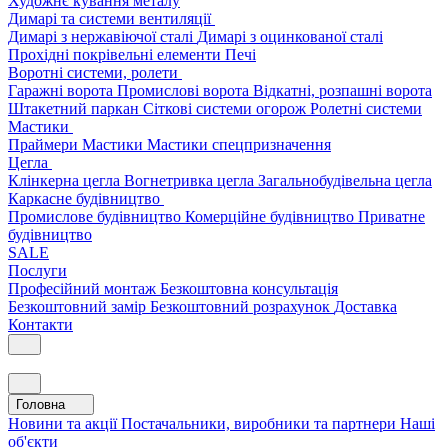
Художнє кування металу
Димарі та системи вентиляції
Димарі з нержавіючої сталі
Димарі з оцинкованої сталі
Прохідні покрівельні елементи
Печі
Воротні системи, ролети
Гаражні ворота
Промислові ворота
Відкатні, розпашні ворота
Штакетний паркан
Сіткові системи огорож
Ролетні системи
Мастики
Праймери
Мастики
Мастики спецпризначення
Цегла
Клінкерна цегла
Вогнетривка цегла
Загальнобудівельна цегла
Каркасне будівництво
Промислове будівництво
Комерційне будівництво
Приватне
будівництво
SALE
Послуги
Професійний монтаж
Безкоштовна консультація
Безкоштовний замір
Безкоштовний розрахунок
Доставка
Контакти
Головна
Новини та акції
Постачальники, виробники та партнери
Наші
об'єкти