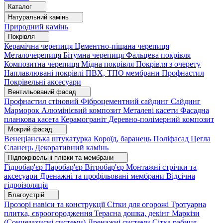
Каталог
Натуральний камінь
Природний камінь
Покрівля
Керамічна черепиця
Цементно-піщана черепиця
Металочерепиця
Бітумна черепиця
Фальцева покрівля
Композитна черепиця
Мідна покрівля
Покрівля з очерету
Наплавлювані покрівлі
ПВХ, ТПО мембрани
Профнастил
Покрівельні аксесуари
Вентильований фасад
Профнастил стіновий
Фіброцементний сайдинг
Сайдинг
Марморок
Алюмінієвий композит
Металеві касети
Фасадна
планкова касета
Керамограніт
Деревно-полімерний композит
Мокрий фасад
Венеціанська штукатурка
Короїд, баранець
Поліфасад
Цегла
Сланець
Декоративний камінь
Підпокрівельні плівки та мембрани
Гідробар'єр
Паробар'єр
Вітробар'єр
Монтажні стрічки та
аксесуари
Дренажні та профільовані мембрани
Відсічна
гідроізоляція
Благоустрій
Прозорі навіси та конструкції
Сітки для огорожі
Тротуарна
плитка, євроогородження
Терасна дошка, декінг
Маркізи
(Сонцезахисні системи)
Дренажні системи
Сітка рабиця