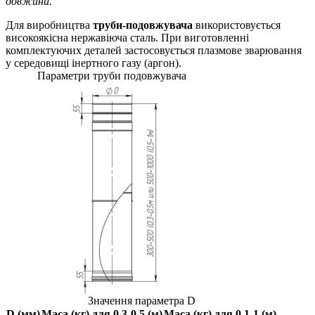
довжини.
Для виробництва
труби-подовжувача
використовується
високоякісна нержавіюча сталь. При виготовленні
комплектуючих деталей застосовується плазмове зварювання
у середовищі інертного газу (аргон).
Параметри труби подовжувача
Значення параметра D
D (мм)
Маса (кг) для 0,3-0,5 (м)
Маса (кг) для 0,1-1 (м)