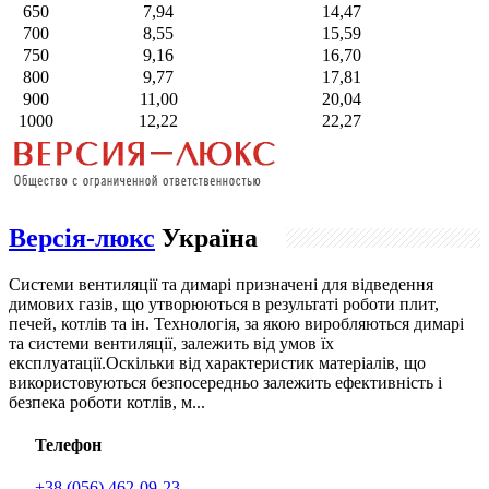
650
7,94
14,47
700
8,55
15,59
750
9,16
16,70
800
9,77
17,81
900
11,00
20,04
1000
12,22
22,27
Версія-люкс
Україна
Системи вентиляції та димарі призначені для відведення
димових газів, що утворюються в результаті роботи плит,
печей, котлів та ін. Технологія, за якою виробляються димарі
та системи вентиляції, залежить від умов їх
експлуатації.Оскільки від характеристик матеріалів, що
використовуються безпосередньо залежить ефективність і
безпека роботи котлів, м...
Телефон
+38 (056) 462-09-23