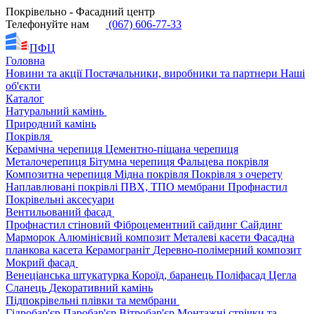
Покрівельно - Фасадний центр
Телефонуйте нам
(067) 606-77-33
ПФЦ
Головна
Новини та акції
Постачальники, виробники та партнери
Наші
об'єкти
Каталог
Натуральний камінь
Природний камінь
Покрівля
Керамічна черепиця
Цементно-піщана черепиця
Металочерепиця
Бітумна черепиця
Фальцева покрівля
Композитна черепиця
Мідна покрівля
Покрівля з очерету
Наплавлювані покрівлі
ПВХ, ТПО мембрани
Профнастил
Покрівельні аксесуари
Вентильований фасад
Профнастил стіновий
Фіброцементний сайдинг
Сайдинг
Марморок
Алюмінієвий композит
Металеві касети
Фасадна
планкова касета
Керамограніт
Деревно-полімерний композит
Мокрий фасад
Венеціанська штукатурка
Короїд, баранець
Поліфасад
Цегла
Сланець
Декоративний камінь
Підпокрівельні плівки та мембрани
Гідробар'єр
Паробар'єр
Вітробар'єр
Монтажні стрічки та