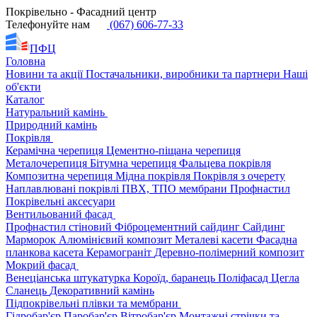
Покрівельно - Фасадний центр
Телефонуйте нам
(067) 606-77-33
ПФЦ
Головна
Новини та акції
Постачальники, виробники та партнери
Наші
об'єкти
Каталог
Натуральний камінь
Природний камінь
Покрівля
Керамічна черепиця
Цементно-піщана черепиця
Металочерепиця
Бітумна черепиця
Фальцева покрівля
Композитна черепиця
Мідна покрівля
Покрівля з очерету
Наплавлювані покрівлі
ПВХ, ТПО мембрани
Профнастил
Покрівельні аксесуари
Вентильований фасад
Профнастил стіновий
Фіброцементний сайдинг
Сайдинг
Марморок
Алюмінієвий композит
Металеві касети
Фасадна
планкова касета
Керамограніт
Деревно-полімерний композит
Мокрий фасад
Венеціанська штукатурка
Короїд, баранець
Поліфасад
Цегла
Сланець
Декоративний камінь
Підпокрівельні плівки та мембрани
Гідробар'єр
Паробар'єр
Вітробар'єр
Монтажні стрічки та