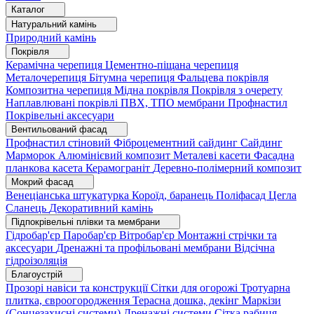
Каталог
Натуральний камінь
Природний камінь
Покрівля
Керамічна черепиця
Цементно-піщана черепиця
Металочерепиця
Бітумна черепиця
Фальцева покрівля
Композитна черепиця
Мідна покрівля
Покрівля з очерету
Наплавлювані покрівлі
ПВХ, ТПО мембрани
Профнастил
Покрівельні аксесуари
Вентильований фасад
Профнастил стіновий
Фіброцементний сайдинг
Сайдинг
Марморок
Алюмінієвий композит
Металеві касети
Фасадна
планкова касета
Керамограніт
Деревно-полімерний композит
Мокрий фасад
Венеціанська штукатурка
Короїд, баранець
Поліфасад
Цегла
Сланець
Декоративний камінь
Підпокрівельні плівки та мембрани
Гідробар'єр
Паробар'єр
Вітробар'єр
Монтажні стрічки та
аксесуари
Дренажні та профільовані мембрани
Відсічна
гідроізоляція
Благоустрій
Прозорі навіси та конструкції
Сітки для огорожі
Тротуарна
плитка, євроогородження
Терасна дошка, декінг
Маркізи
(Сонцезахисні системи)
Дренажні системи
Сітка рабиця