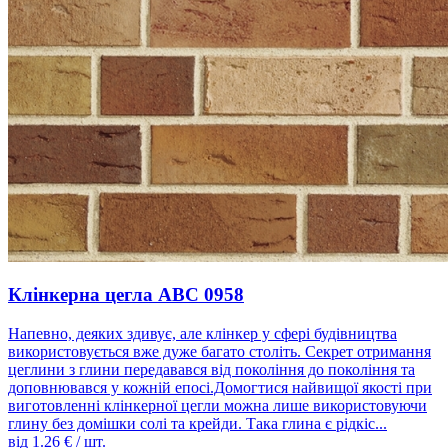
Клінкерна цегла ABC 0958
Напевно, деяких здивує, але клінкер у сфері будівництва
використовується вже дуже багато століть. Секрет отримання
цеглини з глини передавався від покоління до покоління та
доповнювався у кожній епосі.Домогтися найвищої якості при
виготовленні клінкерної цегли можна лише використовуючи
глину без домішки солі та крейди. Така глина є рідкіс...
від
1.26
€ / шт.