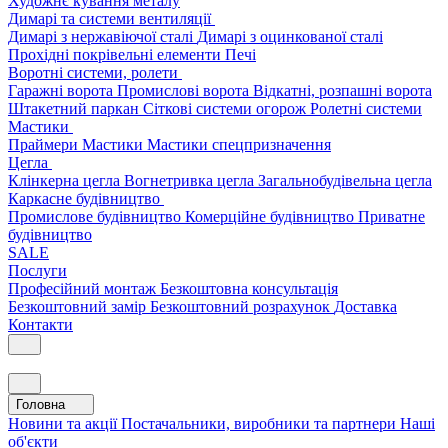
Художнє кування металу
Димарі та системи вентиляції
Димарі з нержавіючої сталі
Димарі з оцинкованої сталі
Прохідні покрівельні елементи
Печі
Воротні системи, ролети
Гаражні ворота
Промислові ворота
Відкатні, розпашні ворота
Штакетний паркан
Сіткові системи огорож
Ролетні системи
Мастики
Праймери
Мастики
Мастики спецпризначення
Цегла
Клінкерна цегла
Вогнетривка цегла
Загальнобудівельна цегла
Каркасне будівництво
Промислове будівництво
Комерційне будівництво
Приватне
будівництво
SALE
Послуги
Професійний монтаж
Безкоштовна консультація
Безкоштовний замір
Безкоштовний розрахунок
Доставка
Контакти
Головна
Новини та акції
Постачальники, виробники та партнери
Наші
об'єкти