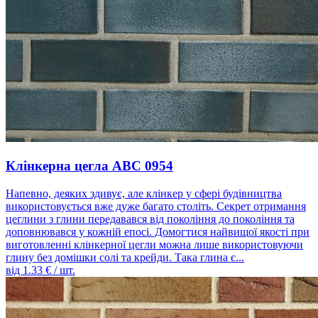
Клінкерна цегла ABC 0954
Напевно, деяких здивує, але клінкер у сфері будівництва
використовується вже дуже багато століть. Секрет отримання
цеглини з глини передавався від покоління до покоління та
доповнювався у кожній епосі. Домогтися найвищої якості при
виготовленні клінкерної цегли можна лише використовуючи
глину без домішки солі та крейди. Така глина є...
від
1.33
€ / шт.