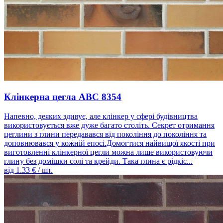
Клінкерна цегла ABC 8354
Напевно, деяких здивує, але клінкер у сфері будівництва
використовується вже дуже багато століть. Секрет отримання
цеглини з глини передавався від покоління до покоління та
доповнювався у кожній епосі.Домогтися найвищої якості при
виготовленні клінкерної цегли можна лише використовуючи
глину без домішки солі та крейди. Така глина є рідкіс...
від
1.33
€ / шт.