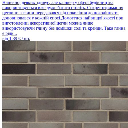
Напевно, деяких здивує, але клінкер у сфері будівництва
використовується вже дуже багато століть. Секрет отримання
цеглини з глини передавався від покоління до покоління та
доповнювався у кожній епосі.Домогтися найвищої якості при
виготовленні декоративної цегли можна лише
використовуючи глину без домішки солі та крейди. Така глина
є рідк...
від
1.39
€ / шт.