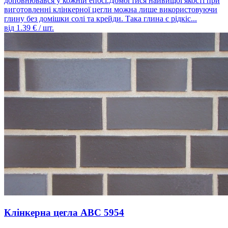
доповнювався у кожній епосі.Домогтися найвищої якості при
виготовленні клінкерної цегли можна лише використовуючи
глину без домішки солі та крейди. Така глина є рідкіс...
від
1.39
€ / шт.
Клінкерна цегла ABC 5954