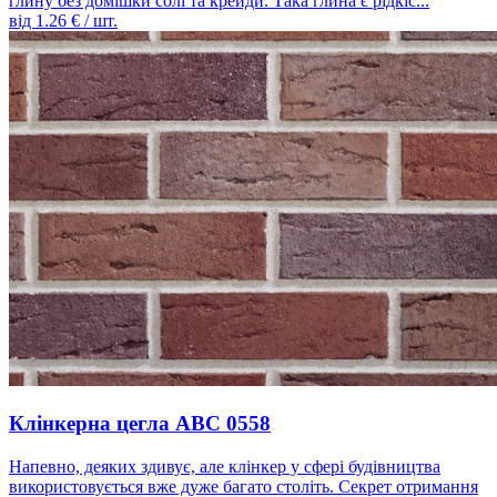
глину без домішки солі та крейди. Така глина є рідкіс...
від
1.26
€ / шт.
Клінкерна цегла ABC 0558
Напевно, деяких здивує, але клінкер у сфері будівництва
використовується вже дуже багато століть. Секрет отримання