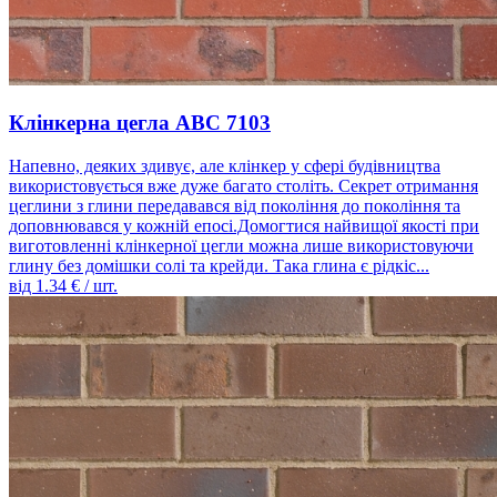
Клінкерна цегла ABC 7103
Напевно, деяких здивує, але клінкер у сфері будівництва
використовується вже дуже багато століть. Секрет отримання
цеглини з глини передавався від покоління до покоління та
доповнювався у кожній епосі.Домогтися найвищої якості при
виготовленні клінкерної цегли можна лише використовуючи
глину без домішки солі та крейди. Така глина є рідкіс...
від
1.34
€ / шт.