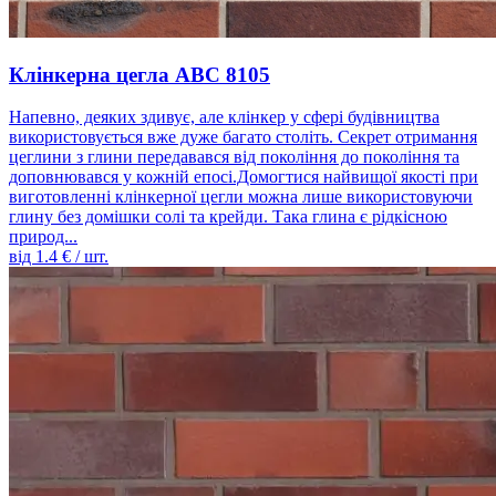
Клінкерна цегла ABC 8105
Напевно, деяких здивує, але клінкер у сфері будівництва
використовується вже дуже багато століть. Секрет отримання
цеглини з глини передавався від покоління до покоління та
доповнювався у кожній епосі.Домогтися найвищої якості при
виготовленні клінкерної цегли можна лише використовуючи
глину без домішки солі та крейди. Така глина є рідкісною
природ...
від
1.4
€ / шт.