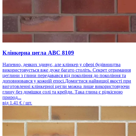
Клінкерна цегла ABC 8109
Напевно, деяких здивує, але клінкер у сфері будівництва
використовується вже дуже багато століть. Секрет отримання
цеглини з глини передавався від покоління до покоління та
доповнювався у кожній епосі.Домогтися найвищої якості при
виготовленні клінкерної цегли можна лише використовуючи
глину без домішки солі та крейди. Така глина є рідкісною
природ...
від
1.41
€ / шт.