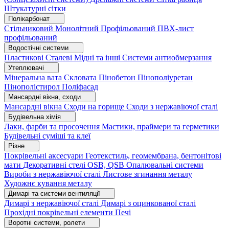
Штукатурні сітки
Полікарбонат
Стільниковий
Монолітний
Профільований
ПВХ-лист
профільований
Водостічні системи
Пластикові
Сталеві
Мідні та інші
Системи антиобмерзання
Утеплювачі
Мінеральна вата
Скловата
Пінобетон
Пінополіуретан
Пінополістирол
Поліфасад
Мансардні вікна, сходи
Мансардні вікна
Сходи на горище
Сходи з нержавіючої сталі
Будівельна хімія
Лаки, фарби та просочення
Мастики, праймери та герметики
Будівельні суміші та клеї
Різне
Покрівельні аксесуари
Геотекстиль, геомембрана, бентонітові
мати
Декоративні стелі
OSB, QSB
Опалювальні системи
Вироби з нержавіючої сталі
Листове згинання металу
Художнє кування металу
Димарі та системи вентиляції
Димарі з нержавіючої сталі
Димарі з оцинкованої сталі
Прохідні покрівельні елементи
Печі
Воротні системи, ролети