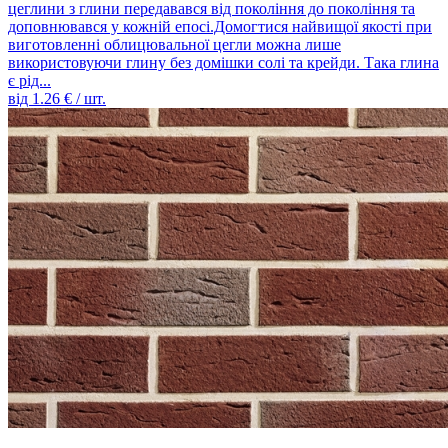
цеглини з глини передавався від покоління до покоління та
доповнювався у кожній епосі.Домогтися найвищої якості при
виготовленні облицювальної цегли можна лише
використовуючи глину без домішки солі та крейди. Така глина
є рід...
від
1.26
€ / шт.