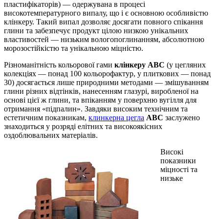
пластифікаторів) — одержувана в процесі
високотемпературного випалу, що і є основною особливістю
клінкеру. Такий випал дозволяє досягати повного спікання
глини та забезпечує продукт цілою низкою унікальних
властивостей — низьким вологопоглинанням, абсолютною
морозостійкістю та унікальною міцністю.
Різноманітність кольорової гами
клінкеру ABC
(у цегляних
колекціях — понад 100 кольорофактур, у плиткових — понад
30) досягається лише природними методами — змішуванням
глини різних відтінків, нанесенням глазурі, виробленої на
основі цієї ж глини, та впіканням у поверхню вугілля для
отримання «підпалин». Завдяки високим технічним та
естетичним показникам,
клинкерна цегла
ABC
заслужено
знаходиться у розряді елітних та високоякісних
оздоблювальних матеріалів.
Високі
показники
міцності та
низьке