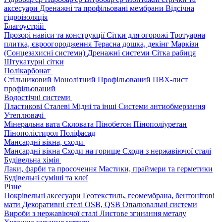
аксесуари
Дренажні та профільовані мембрани
Відсічна
гідроізоляція
Благоустрій
Прозорі навіси та конструкції
Сітки для огорожі
Тротуарна
плитка, євроогородження
Терасна дошка, декінг
Маркізи
(Сонцезахисні системи)
Дренажні системи
Сітка рабиця
Штукатурні сітки
Полікарбонат
Стільниковий
Монолітний
Профільований
ПВХ-лист
профільований
Водостічні системи
Пластикові
Сталеві
Мідні та інші
Системи антиобмерзання
Утеплювачі
Мінеральна вата
Скловата
Пінобетон
Пінополіуретан
Пінополістирол
Поліфасад
Мансардні вікна, сходи
Мансардні вікна
Сходи на горище
Сходи з нержавіючої сталі
Будівельна хімія
Лаки, фарби та просочення
Мастики, праймери та герметики
Будівельні суміші та клеї
Різне
Покрівельні аксесуари
Геотекстиль, геомембрана, бентонітові
мати
Декоративні стелі
OSB, QSB
Опалювальні системи
Вироби з нержавіючої сталі
Листове згинання металу