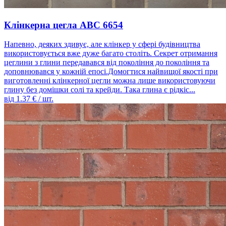
Клінкерна цегла ABC 6654
Напевно, деяких здивує, але клінкер у сфері будівництва
використовується вже дуже багато століть. Секрет отримання
цеглини з глини передавався від покоління до покоління та
доповнювався у кожній епосі.Домогтися найвищої якості при
виготовленні клінкерної цегли можна лише використовуючи
глину без домішки солі та крейди. Така глина є рідкіс...
від
1.37
€ / шт.