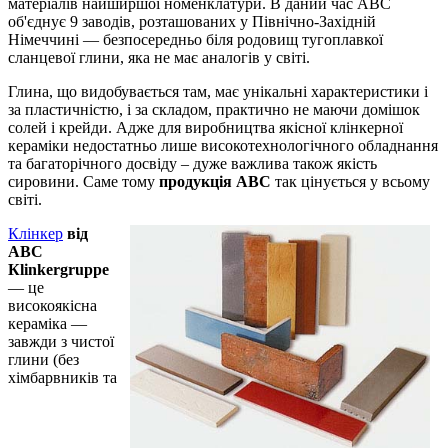
матеріалів найширшої номенклатури. В даний час ABC
об'єднує 9 заводів, розташованих у Північно-Західній
Німеччині — безпосередньо біля родовищ тугоплавкої
сланцевої глини, яка не має аналогів у світі.
Глина, що видобувається там, має унікальні характеристики і
за пластичністю, і за складом, практично не маючи домішок
солей і крейди. Адже для виробництва якісної клінкерної
кераміки недостатньо лише високотехнологічного обладнання
та багаторічного досвіду – дуже важлива також якість
сировини. Саме тому
продукція ABC
так цінується у всьому
світі.
Клінкер
від
АВС
Кlinkergruppe
— це
високоякісна
кераміка —
завжди з чистої
глини (без
хімбарвників та