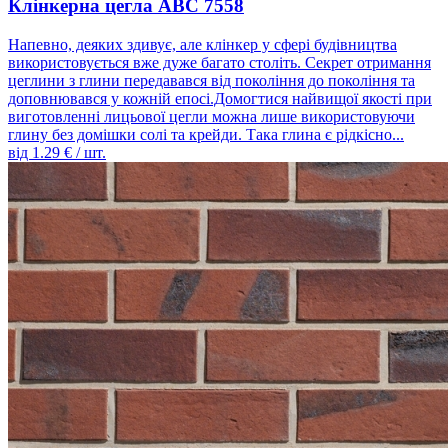
Клінкерна цегла ABC 7558
Напевно, деяких здивує, але клінкер у сфері будівництва
використовується вже дуже багато століть. Секрет отримання
цеглини з глини передавався від покоління до покоління та
доповнювався у кожній епосі.Домогтися найвищої якості при
виготовленні лицьової цегли можна лише використовуючи
глину без домішки солі та крейди. Така глина є рідкісно...
від
1.29
€ / шт.