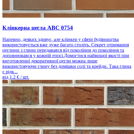
Клінкерна цегла ABC 0754
Напевно, деяких здивує, але клінкер у сфері будівництва
використовується вже дуже багато століть. Секрет отримання
цеглини з глини передавався від покоління до покоління та
доповнювався у кожній епосі.Домогтися найвищої якості при
виготовленні декоративної цегли можна лише
використовуючи глину без домішки солі та крейди. Така глина
є рідк...
від
1.2
€ / шт.