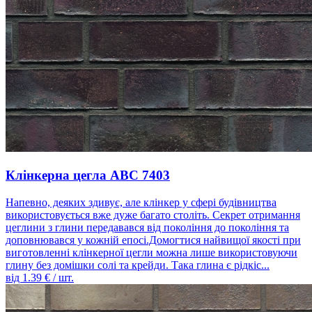
Клінкерна цегла ABC 7403
Напевно, деяких здивує, але клінкер у сфері будівництва
використовується вже дуже багато століть. Секрет отримання
цеглини з глини передавався від покоління до покоління та
доповнювався у кожній епосі.Домогтися найвищої якості при
виготовленні клінкерної цегли можна лише використовуючи
глину без домішки солі та крейди. Така глина є рідкіс...
від
1.39
€ / шт.