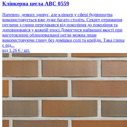
Клінкерна цегла ABC 0559
Напевно, деяких здивує, але клінкер у сфері будівництва
використовується вже дуже багато століть. Секрет отримання
цеглини з глини передавався від покоління до покоління та
доповнювався у кожній епосі.Домогтися найвищої якості при
виготовленні облицювальної цегли можна лише
використовуючи глину без домішки солі та крейди. Така глина
є рід...
від
1.26
€ / шт.