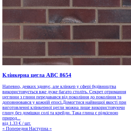
Клінкерна цегла ABC 8654
Напевно, деяких здивує, але клінкер у сфері будівництва
використовується вже дуже багато століть. Секрет отримання
цеглини з глини передавався від покоління до покоління та
доповнювався у кожній епосі.Домогтися найвищої якості при
виготовленні клінкерної цегли можна лише використовуючи
глину без домішки солі та крейди. Така глина є рідкісною
природ...
від
1.33
€ / шт.
« Попередня
Наступна »