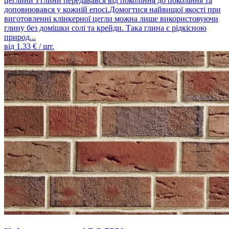
цеглини з глини передавався від покоління до покоління та
доповнювався у кожній епосі.Домогтися найвищої якості при
виготовленні клінкерної цегли можна лише використовуючи
глину без домішки солі та крейди. Така глина є рідкісною
природ...
від
1.33
€ / шт.