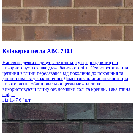
Клінкерна цегла ABC 7303
Напевно, деяких здивує, але клінкер у сфері будівництва
використовується вже дуже багато століть. Секрет отримання
цеглини з глини передавався від покоління до покоління та
доповнювався у кожній епосі.Домогтися найвищої якості при
виготовленні облицювальної цегли можна лише
використовуючи глину без домішки солі та крейди. Така глина
є рід...
від
1.47
€ / шт.