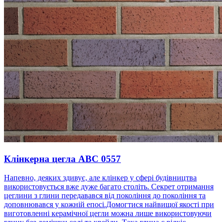
Клінкерна цегла ABC 0557
Напевно, деяких здивує, але клінкер у сфері будівництва
використовується вже дуже багато століть. Секрет отримання
цеглини з глини передавався від покоління до покоління та
доповнювався у кожній епосі.Домогтися найвищої якості при
виготовленні керамічної цегли можна лише використовуючи