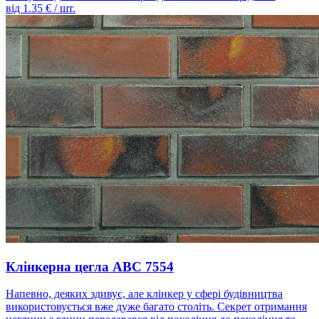
від
1.35
€ / шт.
Клінкерна цегла ABC 7554
Напевно, деяких здивує, але клінкер у сфері будівництва
використовується вже дуже багато століть. Секрет отримання