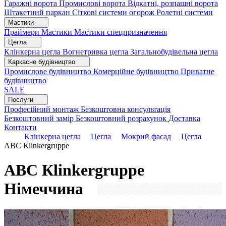
Гаражні ворота
Промислові ворота
Відкатні, розпашні ворота
Штакетний паркан
Сіткові системи огорож
Ролетні системи
Мастики
Праймери
Мастики
Мастики спецпризначення
Цегла
Клінкерна цегла
Вогнетривка цегла
Загальнобудівельна цегла
Каркасне будівництво
Промислове будівництво
Комерційне будівництво
Приватне
будівництво
SALE
Послуги
Професійний монтаж
Безкоштовна консультація
Безкоштовний замір
Безкоштовний розрахунок
Доставка
Контакти
Клінкерна цегла
Цегла
Мокрий фасад
Цегла
АВС Кlinkergruppe
АВС Кlinkergruppe
Німеччина