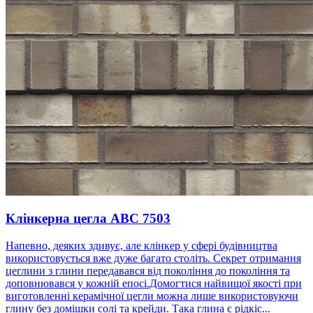
Клінкерна цегла ABC 7503
Напевно, деяких здивує, але клінкер у сфері будівництва
використовується вже дуже багато століть. Секрет отримання
цеглини з глини передавався від покоління до покоління та
доповнювався у кожній епосі.Домогтися найвищої якості при
виготовленні керамічної цегли можна лише використовуючи
глину без домішки солі та крейди. Така глина є рідкіс...