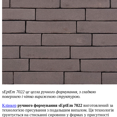
sEptEm 7022 це цегла ручного формування, з гладкою
поверхнею і чітко вираженою структурою.
Клінкер
ручного формування sEptEm 7022
виготовлений за
технологією пресування з подальшим випалом. Ця технологія
ґрунтується на стисканні сировини у формах у присутності