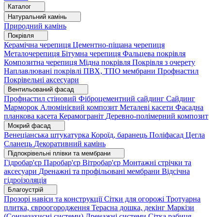
Каталог
Натуральний камінь
Природний камінь
Покрівля
Керамічна черепиця
Цементно-піщана черепиця
Металочерепиця
Бітумна черепиця
Фальцева покрівля
Композитна черепиця
Мідна покрівля
Покрівля з очерету
Наплавлювані покрівлі
ПВХ, ТПО мембрани
Профнастил
Покрівельні аксесуари
Вентильований фасад
Профнастил стіновий
Фіброцементний сайдинг
Сайдинг
Марморок
Алюмінієвий композит
Металеві касети
Фасадна
планкова касета
Керамограніт
Деревно-полімерний композит
Мокрий фасад
Венеціанська штукатурка
Короїд, баранець
Поліфасад
Цегла
Сланець
Декоративний камінь
Підпокрівельні плівки та мембрани
Гідробар'єр
Паробар'єр
Вітробар'єр
Монтажні стрічки та
аксесуари
Дренажні та профільовані мембрани
Відсічна
гідроізоляція
Благоустрій
Прозорі навіси та конструкції
Сітки для огорожі
Тротуарна
плитка, євроогородження
Терасна дошка, декінг
Маркізи
(Сонцезахисні системи)
Дренажні системи
Сітка рабиця