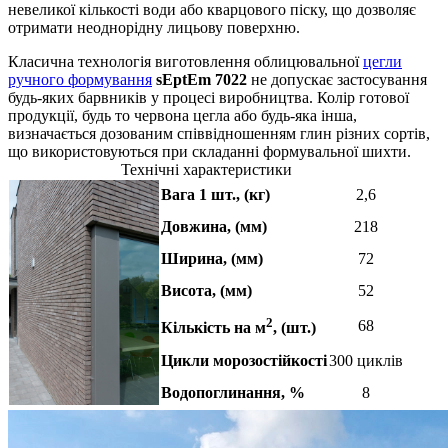
невеликої кількості води або кварцового піску, що дозволяє
отримати неоднорідну лицьову поверхню.
Класична технологія виготовлення облицювальної
цегли
ручного формування
sEptEm 7022
не допускає застосування
будь-яких барвників у процесі виробництва. Колір готової
продукції, будь то червона цегла або будь-яка інша,
визначається дозованим співвідношенням глин різних сортів,
що використовуються при складанні формувальної шихти.
Технічні характеристики
Вага 1 шт., (кг)
2,6
Довжина, (мм)
218
Ширина, (мм)
72
Висота, (мм)
52
2
68
Кількість на м
, (шт.)
Цикли морозостійкості
300 циклів
Водопоглинання, %
8