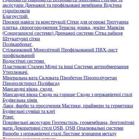
аксесуари
Дренажні та профільовані мембрани
Відсічна
гідроізоляція
Благоустрій
Прозорі навіси та конструкції
Сітки для огорожі
Тротуарна
плитка, євроогородження
Терасна дошка, декінг
Маркізи
(Сонцезахисні системи)
Дренажні системи
Сітка рабиця
Штукатурні сітки
Полікарбонат
Стільниковий
Монолітний
Профільований
ПВХ-лист
профільований
Водостічні системи
Пластикові
Сталеві
Мідні та інші
Системи антиобмерзання
Утеплювачі
Мінеральна вата
Скловата
Пінобетон
Пінополіуретан
Пінополістирол
Поліфасад
Мансардні вікна, сходи
Мансардні вікна
Сходи на горище
Сходи з нержавіючої сталі
Будівельна хімія
Лаки, фарби та просочення
Мастики, праймери та герметики
Будівельні суміші та клеї
Різне
Покрівельні аксесуари
Геотекстиль, геомембрана, бентонітові
мати
Декоративні стелі
OSB, QSB
Опалювальні системи
Вироби з нержавіючої сталі
Листове згинання металу