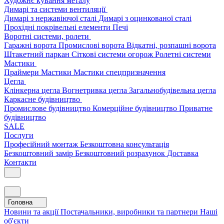
Художнє кування металу
Димарі та системи вентиляції
Димарі з нержавіючої сталі
Димарі з оцинкованої сталі
Прохідні покрівельні елементи
Печі
Воротні системи, ролети
Гаражні ворота
Промислові ворота
Відкатні, розпашні ворота
Штакетний паркан
Сіткові системи огорож
Ролетні системи
Мастики
Праймери
Мастики
Мастики спецпризначення
Цегла
Клінкерна цегла
Вогнетривка цегла
Загальнобудівельна цегла
Каркасне будівництво
Промислове будівництво
Комерційне будівництво
Приватне
будівництво
SALE
Послуги
Професійний монтаж
Безкоштовна консультація
Безкоштовний замір
Безкоштовний розрахунок
Доставка
Контакти
Головна
Новини та акції
Постачальники, виробники та партнери
Наші
об'єкти