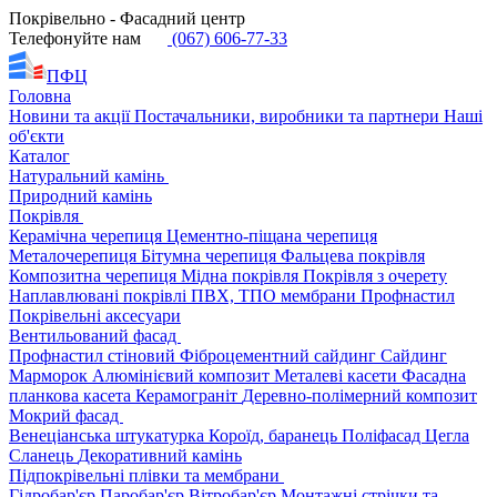
Покрівельно - Фасадний центр
Телефонуйте нам
(067) 606-77-33
ПФЦ
Головна
Новини та акції
Постачальники, виробники та партнери
Наші
об'єкти
Каталог
Натуральний камінь
Природний камінь
Покрівля
Керамічна черепиця
Цементно-піщана черепиця
Металочерепиця
Бітумна черепиця
Фальцева покрівля
Композитна черепиця
Мідна покрівля
Покрівля з очерету
Наплавлювані покрівлі
ПВХ, ТПО мембрани
Профнастил
Покрівельні аксесуари
Вентильований фасад
Профнастил стіновий
Фіброцементний сайдинг
Сайдинг
Марморок
Алюмінієвий композит
Металеві касети
Фасадна
планкова касета
Керамограніт
Деревно-полімерний композит
Мокрий фасад
Венеціанська штукатурка
Короїд, баранець
Поліфасад
Цегла
Сланець
Декоративний камінь
Підпокрівельні плівки та мембрани
Гідробар'єр
Паробар'єр
Вітробар'єр
Монтажні стрічки та