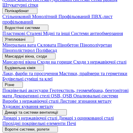
Штукатурні сітки
Полікарбонат
Стільниковий
Монолітний
Профільований
ПВХ-лист
профільований
Водостічні системи
Пластикові
Сталеві
Мідні та інші
Системи антиобмерзання
Утеплювачі
Мінеральна вата
Скловата
Пінобетон
Пінополіуретан
Пінополістирол
Поліфасад
Мансардні вікна, сходи
Мансардні вікна
Сходи на горище
Сходи з нержавіючої сталі
Будівельна хімія
Лаки, фарби та просочення
Мастики, праймери та герметики
Будівельні суміші та клеї
Різне
Покрівельні аксесуари
Геотекстиль, геомембрана, бентонітові
мати
Декоративні стелі
OSB, QSB
Опалювальні системи
Вироби з нержавіючої сталі
Листове згинання металу
Художнє кування металу
Димарі та системи вентиляції
Димарі з нержавіючої сталі
Димарі з оцинкованої сталі
Прохідні покрівельні елементи
Печі
Воротні системи, ролети