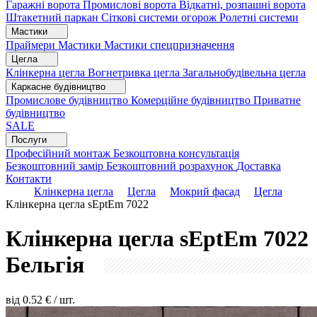
Гаражні ворота
Промислові ворота
Відкатні, розпашні ворота
Штакетний паркан
Сіткові системи огорож
Ролетні системи
Мастики
Праймери
Мастики
Мастики спецпризначення
Цегла
Клінкерна цегла
Вогнетривка цегла
Загальнобудівельна цегла
Каркасне будівництво
Промислове будівництво
Комерційне будівництво
Приватне
будівництво
SALE
Послуги
Професійний монтаж
Безкоштовна консультація
Безкоштовний замір
Безкоштовний розрахунок
Доставка
Контакти
Клінкерна цегла
Цегла
Мокрий фасад
Цегла
Клінкерна цегла sEptEm 7022
Клінкерна цегла sEptEm 7022
Бельгія
від
0.52
€ / шт.