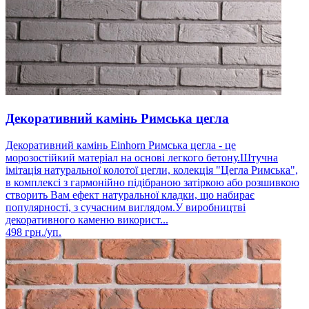
Декоративний камінь Римська цегла
Декоративний камінь Einhorn Римська цегла - це
морозостійкий матеріал на основі легкого бетону.Штучна
імітація натуральної колотої цегли, колекція "Цегла Римська",
в комплексі з гармонійно підібраною затіркою або розшивкою
створить Вам ефект натуральної кладки, що набирає
популярності, з сучасним виглядом.У виробництві
декоративного каменю використ...
498
грн./уп.