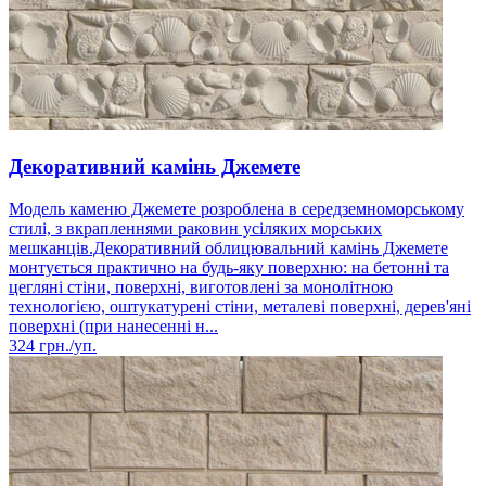
Декоративний камінь Джемете
Модель каменю Джемете розроблена в середземноморському
стилі, з вкрапленнями раковин усіляких морських
мешканців.Декоративний облицювальний камінь Джемете
монтується практично на будь-яку поверхню: на бетонні та
цегляні стіни, поверхні, виготовлені за монолітною
технологією, оштукатурені стіни, металеві поверхні, дерев'яні
поверхні (при нанесенні н...
324
грн./уп.