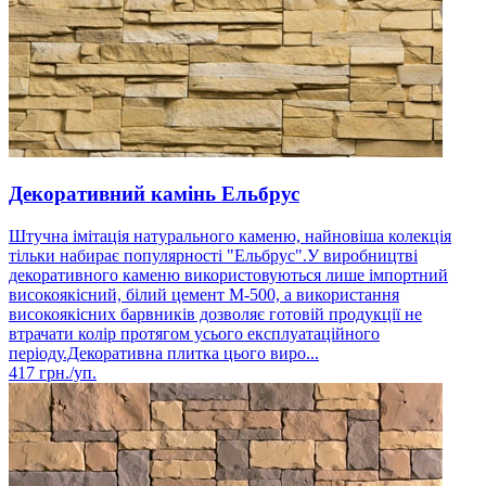
Декоративний камінь Ельбрус
Штучна імітація натурального каменю, найновіша колекція
тільки набирає популярності "Ельбрус".У виробництві
декоративного каменю використовуються лише імпортний
високоякісний, білий цемент М-500, а використання
високоякісних барвників дозволяє готовій продукції не
втрачати колір протягом усього експлуатаційного
періоду.Декоративна плитка цього виро...
417
грн./уп.