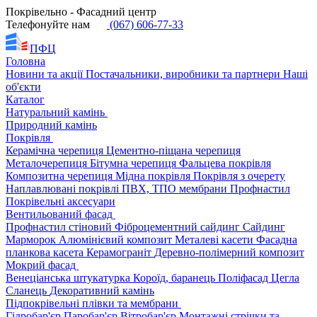
Покрівельно - Фасадний центр
Телефонуйте нам
(067) 606-77-33
ПФЦ
Головна
Новини та акції
Постачальники, виробники та партнери
Наші
об'єкти
Каталог
Натуральний камінь
Природний камінь
Покрівля
Керамічна черепиця
Цементно-піщана черепиця
Металочерепиця
Бітумна черепиця
Фальцева покрівля
Композитна черепиця
Мідна покрівля
Покрівля з очерету
Наплавлювані покрівлі
ПВХ, ТПО мембрани
Профнастил
Покрівельні аксесуари
Вентильований фасад
Профнастил стіновий
Фіброцементний сайдинг
Сайдинг
Марморок
Алюмінієвий композит
Металеві касети
Фасадна
планкова касета
Керамограніт
Деревно-полімерний композит
Мокрий фасад
Венеціанська штукатурка
Короїд, баранець
Поліфасад
Цегла
Сланець
Декоративний камінь
Підпокрівельні плівки та мембрани
Гідробар'єр
Паробар'єр
Вітробар'єр
Монтажні стрічки та