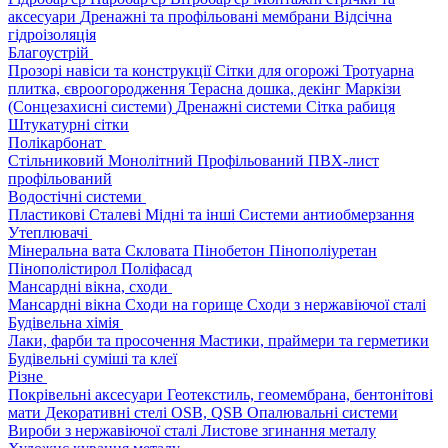
аксесуари
Дренажні та профільовані мембрани
Відсічна
гідроізоляція
Благоустрій
Прозорі навіси та конструкції
Сітки для огорожі
Тротуарна
плитка, євроогородження
Терасна дошка, декінг
Маркізи
(Сонцезахисні системи)
Дренажні системи
Сітка рабиця
Штукатурні сітки
Полікарбонат
Стільниковий
Монолітний
Профільований
ПВХ-лист
профільований
Водостічні системи
Пластикові
Сталеві
Мідні та інші
Системи антиобмерзання
Утеплювачі
Мінеральна вата
Скловата
Пінобетон
Пінополіуретан
Пінополістирол
Поліфасад
Мансардні вікна, сходи
Мансардні вікна
Сходи на горище
Сходи з нержавіючої сталі
Будівельна хімія
Лаки, фарби та просочення
Мастики, праймери та герметики
Будівельні суміші та клеї
Різне
Покрівельні аксесуари
Геотекстиль, геомембрана, бентонітові
мати
Декоративні стелі
OSB, QSB
Опалювальні системи
Вироби з нержавіючої сталі
Листове згинання металу