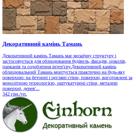
Декоративний камінь Тамань
Декоративний камінь Тамань має мозаїчну структуру і
застосовується для облицювання будівель, фасадів, цоколів,
парканів та оздоблення інтер'єру.Декоративний камінь
облицювальний Тамань монтується практично на будь-яку
поверхню: на бетонні і цегляні стіни, поверхні, виготовлені за
монолітною технологією, оштукатурені стіни, металеві
поверхні, дерев'...
342
грн./уп.