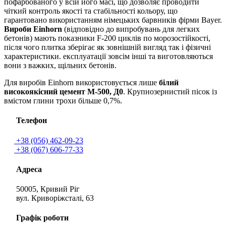
пофарбованого у всій його масі, що дозволяє проводити
чіткий контроль якості та стабільності кольору, що
гарантовано використанням німецьких барвників фірми Bayer.
Вироби Einhorn
(відповідно до випробувань для легких
бетонів) мають показники F-200 циклів по морозостійкості,
після чого плитка зберігає як зовнішній вигляд так і фізичні
характеристики. експлуатації зовсім інші та виготовляються
вони з важких, щільних бетонів.
Для виробів Einhorn використовується лише
білий
високоякісний цемент М-500, Д0
. Крупнозернистий пісок із
вмістом глини трохи більше 0,7%.
Телефон
+38 (056) 462-09-23
+38 (067) 606-77-33
Адреса
50005, Кривий Ріг
вул. Криворіжсталі, 63
Графік роботи