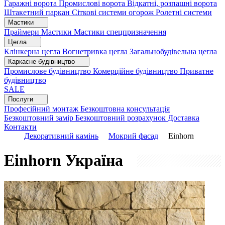
Гаражні ворота
Промислові ворота
Відкатні, розпашні ворота
Штакетний паркан
Сіткові системи огорож
Ролетні системи
Мастики
Праймери
Мастики
Мастики спецпризначення
Цегла
Клінкерна цегла
Вогнетривка цегла
Загальнобудівельна цегла
Каркасне будівництво
Промислове будівництво
Комерційне будівництво
Приватне
будівництво
SALE
Послуги
Професійний монтаж
Безкоштовна консультація
Безкоштовний замір
Безкоштовний розрахунок
Доставка
Контакти
Декоративний камінь
Мокрий фасад
Einhorn
Einhorn
Україна