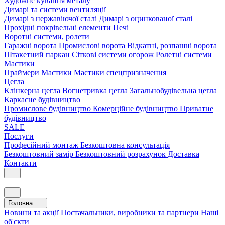
Художнє кування металу
Димарі та системи вентиляції
Димарі з нержавіючої сталі
Димарі з оцинкованої сталі
Прохідні покрівельні елементи
Печі
Воротні системи, ролети
Гаражні ворота
Промислові ворота
Відкатні, розпашні ворота
Штакетний паркан
Сіткові системи огорож
Ролетні системи
Мастики
Праймери
Мастики
Мастики спецпризначення
Цегла
Клінкерна цегла
Вогнетривка цегла
Загальнобудівельна цегла
Каркасне будівництво
Промислове будівництво
Комерційне будівництво
Приватне
будівництво
SALE
Послуги
Професійний монтаж
Безкоштовна консультація
Безкоштовний замір
Безкоштовний розрахунок
Доставка
Контакти
Головна
Новини та акції
Постачальники, виробники та партнери
Наші
об'єкти