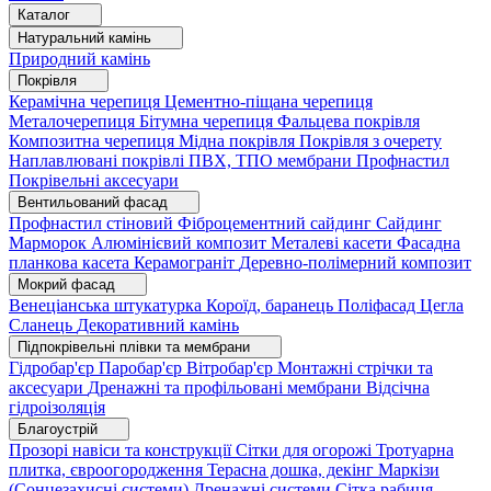
Каталог
Натуральний камінь
Природний камінь
Покрівля
Керамічна черепиця
Цементно-піщана черепиця
Металочерепиця
Бітумна черепиця
Фальцева покрівля
Композитна черепиця
Мідна покрівля
Покрівля з очерету
Наплавлювані покрівлі
ПВХ, ТПО мембрани
Профнастил
Покрівельні аксесуари
Вентильований фасад
Профнастил стіновий
Фіброцементний сайдинг
Сайдинг
Марморок
Алюмінієвий композит
Металеві касети
Фасадна
планкова касета
Керамограніт
Деревно-полімерний композит
Мокрий фасад
Венеціанська штукатурка
Короїд, баранець
Поліфасад
Цегла
Сланець
Декоративний камінь
Підпокрівельні плівки та мембрани
Гідробар'єр
Паробар'єр
Вітробар'єр
Монтажні стрічки та
аксесуари
Дренажні та профільовані мембрани
Відсічна
гідроізоляція
Благоустрій
Прозорі навіси та конструкції
Сітки для огорожі
Тротуарна
плитка, євроогородження
Терасна дошка, декінг
Маркізи
(Сонцезахисні системи)
Дренажні системи
Сітка рабиця