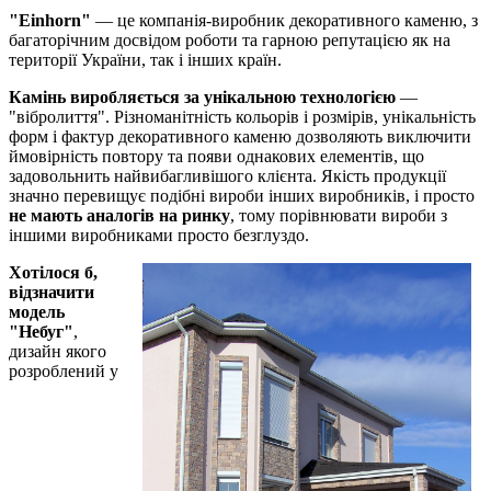
"Einhorn"
— це компанія-виробник декоративного каменю, з
багаторічним досвідом роботи та гарною репутацією як на
території України, так і інших країн.
Камінь виробляється за унікальною технологією
—
"вібролиття". Різноманітність кольорів і розмірів, унікальність
форм і фактур декоративного каменю дозволяють виключити
ймовірність повтору та появи однакових елементів, що
задовольнить найвибагливішого клієнта. Якість продукції
значно перевищує подібні вироби інших виробників, і просто
не мають аналогів на ринку
, тому порівнювати вироби з
іншими виробниками просто безглуздо.
Хотілося б,
відзначити
модель
"Небуг"
,
дизайн якого
розроблений у