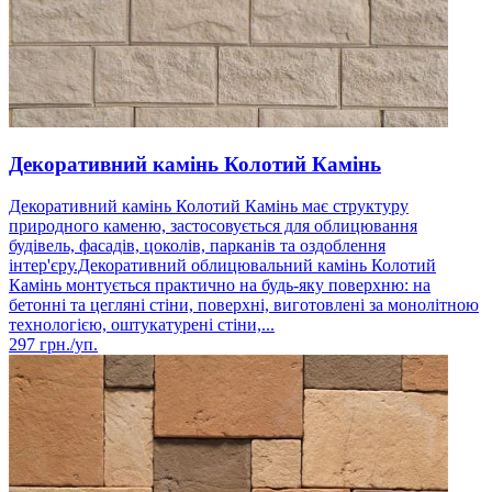
Декоративний камінь Колотий Камінь
Декоративний камінь Колотий Камінь має структуру
природного каменю, застосовується для облицювання
будівель, фасадів, цоколів, парканів та оздоблення
інтер'єру.Декоративний облицювальний камінь Колотий
Камінь монтується практично на будь-яку поверхню: на
бетонні та цегляні стіни, поверхні, виготовлені за монолітною
технологією, оштукатурені стіни,...
297
грн./уп.