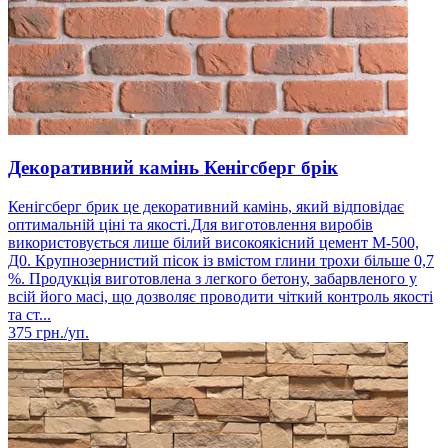
Декоративний камінь Кенігсберг брік
Кенігсберг брик це декоративний камінь, який відповідає
оптимальній ціні та якості.Для виготовлення виробів
використовується лише білий високоякісний цемент М-500,
Д0. Крупнозернистий пісок із вмістом глини трохи більше 0,7
%. Продукція виготовлена ​​з легкого бетону, забарвленого у
всій його масі, що дозволяє проводити чіткий контроль якості
та ст...
375
грн./уп.