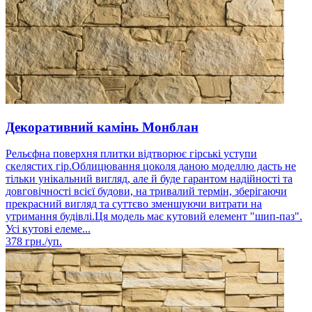
Декоративний камінь Монблан
Рельєфна поверхня плитки відтворює гірські уступи
скелястих гір.Облицювання цоколя даною моделлю дасть не
тільки унікальний вигляд, але й буде гарантом надійності та
довговічності всієї будови, на тривалий термін, зберігаючи
прекрасний вигляд та суттєво зменшуючи витрати на
утримання будівлі.Ця модель має кутовий елемент "шип-паз".
Усі кутові елеме...
378
грн./уп.