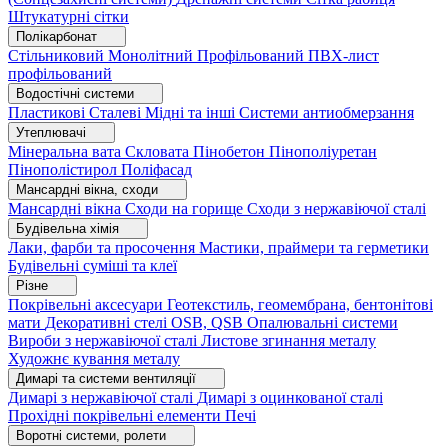
Штукатурні сітки
Полікарбонат
Стільниковий
Монолітний
Профільований
ПВХ-лист
профільований
Водостічні системи
Пластикові
Сталеві
Мідні та інші
Системи антиобмерзання
Утеплювачі
Мінеральна вата
Скловата
Пінобетон
Пінополіуретан
Пінополістирол
Поліфасад
Мансардні вікна, сходи
Мансардні вікна
Сходи на горище
Сходи з нержавіючої сталі
Будівельна хімія
Лаки, фарби та просочення
Мастики, праймери та герметики
Будівельні суміші та клеї
Різне
Покрівельні аксесуари
Геотекстиль, геомембрана, бентонітові
мати
Декоративні стелі
OSB, QSB
Опалювальні системи
Вироби з нержавіючої сталі
Листове згинання металу
Художнє кування металу
Димарі та системи вентиляції
Димарі з нержавіючої сталі
Димарі з оцинкованої сталі
Прохідні покрівельні елементи
Печі
Воротні системи, ролети