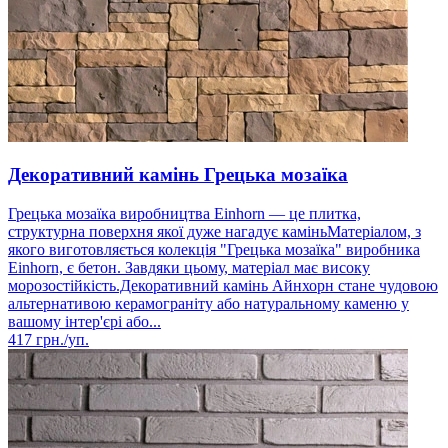
Декоративний камінь Грецька мозаїка
Грецька мозаїка виробництва Einhorn — це плитка,
структурна поверхня якої дуже нагадує каміньМатеріалом, з
якого виготовляється колекція "Грецька мозаїка" виробника
Einhorn, є бетон. Завдяки цьому, матеріал має високу
морозостійкість.Декоративний камінь Айнхорн стане чудовою
альтернативою керамограніту або натуральному каменю у
вашому інтер'єрі або...
417
грн./уп.