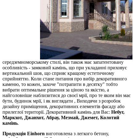
середземноморському стилі, він також має запатентовану
особливість - замковий камінь, що при укладанні приховує
вертикальний шов, що сприяє кращому естетичному
сприйняттю. Коли стане питання про вибір декоративного
каменю, то кожен, захоче "потрапити в десятку" тобто
вибрати оптимальне рішення за ціною та якістю, а
найголовніше наблизитися до своєї мрії, про те яким він має
бути, будинок мрії, і як виглядати , Виходячи з розробок
дизайну приміщення, декоративних елементів фасаду або
прилеглої території. Декоративний камінь для Вас:
Небуг,
Маркхот, Джанхот, Абрау, Мезмай, Джемет, Колотий
камінь
.
Продукція Einhorn
виготовлена ​​з легкого бетону,