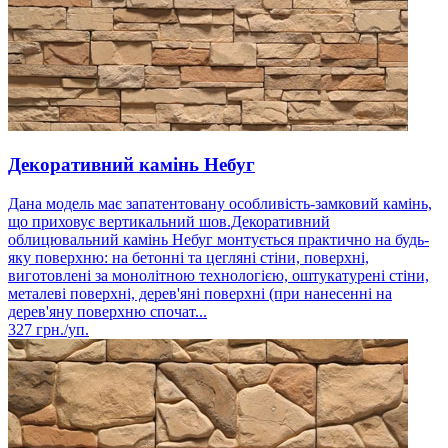
Декоративний камінь Небуг
Дана модель має запатентовану особливість-замковий камінь,
що приховує вертикальний шов.Декоративний
облицювальний камінь Небуг монтується практично на будь-
яку поверхню: на бетонні та цегляні стіни, поверхні,
виготовлені за монолітною технологією, оштукатурені стіни,
металеві поверхні, дерев'яні поверхні (при нанесенні на
дерев'яну поверхню спочат...
327
грн./уп.