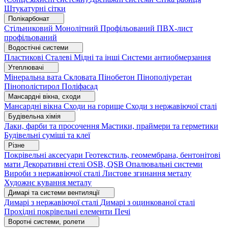
Штукатурні сітки
Полікарбонат
Стільниковий
Монолітний
Профільований
ПВХ-лист
профільований
Водостічні системи
Пластикові
Сталеві
Мідні та інші
Системи антиобмерзання
Утеплювачі
Мінеральна вата
Скловата
Пінобетон
Пінополіуретан
Пінополістирол
Поліфасад
Мансардні вікна, сходи
Мансардні вікна
Сходи на горище
Сходи з нержавіючої сталі
Будівельна хімія
Лаки, фарби та просочення
Мастики, праймери та герметики
Будівельні суміші та клеї
Різне
Покрівельні аксесуари
Геотекстиль, геомембрана, бентонітові
мати
Декоративні стелі
OSB, QSB
Опалювальні системи
Вироби з нержавіючої сталі
Листове згинання металу
Художнє кування металу
Димарі та системи вентиляції
Димарі з нержавіючої сталі
Димарі з оцинкованої сталі
Прохідні покрівельні елементи
Печі
Воротні системи, ролети