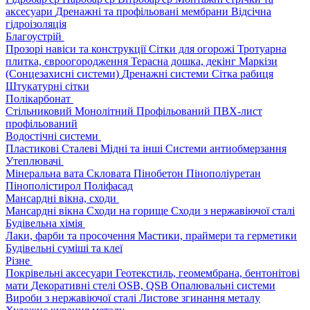
аксесуари
Дренажні та профільовані мембрани
Відсічна
гідроізоляція
Благоустрій
Прозорі навіси та конструкції
Сітки для огорожі
Тротуарна
плитка, євроогородження
Терасна дошка, декінг
Маркізи
(Сонцезахисні системи)
Дренажні системи
Сітка рабиця
Штукатурні сітки
Полікарбонат
Стільниковий
Монолітний
Профільований
ПВХ-лист
профільований
Водостічні системи
Пластикові
Сталеві
Мідні та інші
Системи антиобмерзання
Утеплювачі
Мінеральна вата
Скловата
Пінобетон
Пінополіуретан
Пінополістирол
Поліфасад
Мансардні вікна, сходи
Мансардні вікна
Сходи на горище
Сходи з нержавіючої сталі
Будівельна хімія
Лаки, фарби та просочення
Мастики, праймери та герметики
Будівельні суміші та клеї
Різне
Покрівельні аксесуари
Геотекстиль, геомембрана, бентонітові
мати
Декоративні стелі
OSB, QSB
Опалювальні системи
Вироби з нержавіючої сталі
Листове згинання металу