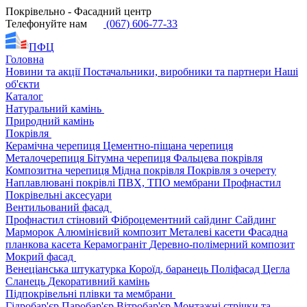
Покрівельно - Фасадний центр
Телефонуйте нам
(067) 606-77-33
ПФЦ
Головна
Новини та акції
Постачальники, виробники та партнери
Наші
об'єкти
Каталог
Натуральний камінь
Природний камінь
Покрівля
Керамічна черепиця
Цементно-піщана черепиця
Металочерепиця
Бітумна черепиця
Фальцева покрівля
Композитна черепиця
Мідна покрівля
Покрівля з очерету
Наплавлювані покрівлі
ПВХ, ТПО мембрани
Профнастил
Покрівельні аксесуари
Вентильований фасад
Профнастил стіновий
Фіброцементний сайдинг
Сайдинг
Марморок
Алюмінієвий композит
Металеві касети
Фасадна
планкова касета
Керамограніт
Деревно-полімерний композит
Мокрий фасад
Венеціанська штукатурка
Короїд, баранець
Поліфасад
Цегла
Сланець
Декоративний камінь
Підпокрівельні плівки та мембрани
Гідробар'єр
Паробар'єр
Вітробар'єр
Монтажні стрічки та