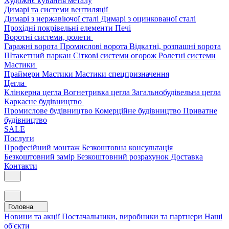
Художнє кування металу
Димарі та системи вентиляції
Димарі з нержавіючої сталі
Димарі з оцинкованої сталі
Прохідні покрівельні елементи
Печі
Воротні системи, ролети
Гаражні ворота
Промислові ворота
Відкатні, розпашні ворота
Штакетний паркан
Сіткові системи огорож
Ролетні системи
Мастики
Праймери
Мастики
Мастики спецпризначення
Цегла
Клінкерна цегла
Вогнетривка цегла
Загальнобудівельна цегла
Каркасне будівництво
Промислове будівництво
Комерційне будівництво
Приватне
будівництво
SALE
Послуги
Професійний монтаж
Безкоштовна консультація
Безкоштовний замір
Безкоштовний розрахунок
Доставка
Контакти
Головна
Новини та акції
Постачальники, виробники та партнери
Наші
об'єкти