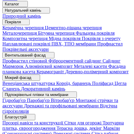
Каталог
Натуральний камінь
Природний камінь
Покрівля
Керамічна черепиця
Цементно-піщана черепиця
Металочерепиця
Бітумна черепиця
Фальцева покрівля
Композитна черепиця
Мідна покрівля
Покрівля з очерету
Наплавлювані покрівлі
ПВХ, ТПО мембрани
Профнастил
Покрівельні аксесуари
Вентильований фасад
Профнастил стіновий
Фіброцементний сайдинг
Сайдинг
Марморок
Алюмінієвий композит
Металеві касети
Фасадна
планкова касета
Керамограніт
Деревно-полімерний композит
Мокрий фасад
Венеціанська штукатурка
Короїд, баранець
Поліфасад
Цегла
Сланець
Декоративний камінь
Підпокрівельні плівки та мембрани
Гідробар'єр
Паробар'єр
Вітробар'єр
Монтажні стрічки та
аксесуари
Дренажні та профільовані мембрани
Відсічна
гідроізоляція
Благоустрій
Прозорі навіси та конструкції
Сітки для огорожі
Тротуарна
плитка, євроогородження
Терасна дошка, декінг
Маркізи
(Сонцезахисні системи)
Дренажні системи
Сітка рабиця