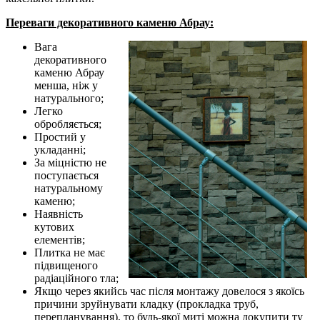
Переваги декоративного каменю Абрау:
Вага
декоративного
каменю Абрау
менша, ніж у
натурального;
Легко
обробляється;
Простий у
укладанні;
За міцністю не
поступається
натуральному
каменю;
Наявність
кутових
елементів;
Плитка не має
підвищеного
радіаційного тла;
Якщо через якийсь час після монтажу довелося з якоїсь
причини зруйнувати кладку (прокладка труб,
перепланування), то будь-якої миті можна докупити ту