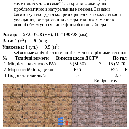
саму плитку такої самої фактури та кольору, що
проблематично з натуральним каменем. Завдяки
багатству текстур та колірних рішень, а також легкості
укладання, використання декоративного каменю в
декорі обмежується лише фантазією дизайнера.
Розмір:
115×250×28 (мм), 115×190×28 (мм);
2
Вага:
1 (м
) — 30 (кг);
2
Упаковка:
1 (уп.) — 0,5 (м
).
Фізико-механічні властивості каменю за різними техноло
№
Технічні вимоги
Вимоги щодо ДСТУ
По галу
1
Міцність на стиск (мРА)
5 (M 50)
7 — 15 (M 70 
2
Морозостійкість, цикли
F25
F25 — F
3
Водопоглинання, %
5
2,5 — 
Колірна гама