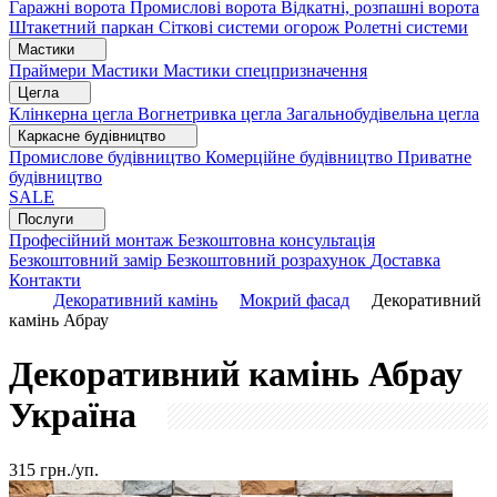
Гаражні ворота
Промислові ворота
Відкатні, розпашні ворота
Штакетний паркан
Сіткові системи огорож
Ролетні системи
Мастики
Праймери
Мастики
Мастики спецпризначення
Цегла
Клінкерна цегла
Вогнетривка цегла
Загальнобудівельна цегла
Каркасне будівництво
Промислове будівництво
Комерційне будівництво
Приватне
будівництво
SALE
Послуги
Професійний монтаж
Безкоштовна консультація
Безкоштовний замір
Безкоштовний розрахунок
Доставка
Контакти
Декоративний камінь
Мокрий фасад
Декоративний
камінь Абрау
Декоративний камінь Абрау
Україна
315
грн./уп.