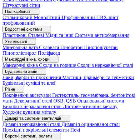
Штукатурні сітки
Полікарбонат
Стільниковий
Монолітний
Профільований
ПВХ-лист
профільований
Водостічні системи
Пластикові
Сталеві
Мідні та інші
Системи антиобмерзання
Утеплювачі
Мінеральна вата
Скловата
Пінобетон
Пінополіуретан
Пінополістирол
Поліфасад
Мансардні вікна, сходи
Мансардні вікна
Сходи на горище
Сходи з нержавіючої сталі
Будівельна хімія
Лаки, фарби та просочення
Мастики, праймери та герметики
Будівельні суміші та клеї
Різне
Покрівельні аксесуари
Геотекстиль, геомембрана, бентонітові
мати
Декоративні стелі
OSB, QSB
Опалювальні системи
Вироби з нержавіючої сталі
Листове згинання металу
Художнє кування металу
Димарі та системи вентиляції
Димарі з нержавіючої сталі
Димарі з оцинкованої сталі
Прохідні покрівельні елементи
Печі
Воротні системи, ролети