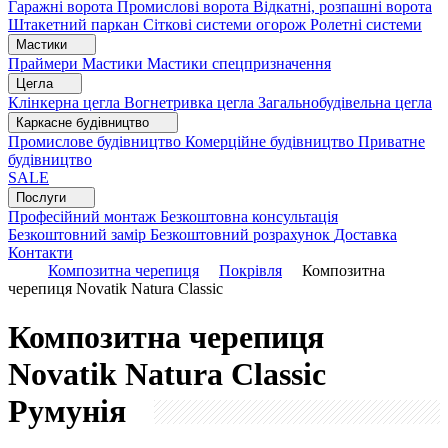
Гаражні ворота
Промислові ворота
Відкатні, розпашні ворота
Штакетний паркан
Сіткові системи огорож
Ролетні системи
Мастики
Праймери
Мастики
Мастики спецпризначення
Цегла
Клінкерна цегла
Вогнетривка цегла
Загальнобудівельна цегла
Каркасне будівництво
Промислове будівництво
Комерційне будівництво
Приватне
будівництво
SALE
Послуги
Професійний монтаж
Безкоштовна консультація
Безкоштовний замір
Безкоштовний розрахунок
Доставка
Контакти
Композитна черепиця
Покрівля
Композитна
черепиця Novatik Natura Classic
Композитна черепиця
Novatik Natura Classic
Румунія