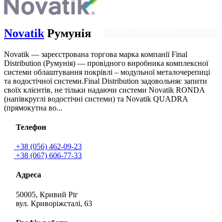
Novatik
Румунія
Novatik — зареєстрована торгова марка компанії Final
Distribution (Румунія) — провідного виробника комплексної
системи облаштування покрівлі – модульної металочерепиці
та водостічної системи.Final Distribution задовольняє запити
своїх клієнтів, не тільки надаючи системи Novatik RONDA
(напівкруглі водостічні системи) та Novatik QUADRA
(прямокутна во...
Телефон
+38 (056) 462-09-23
+38 (067) 606-77-33
Адреса
50005, Кривий Ріг
вул. Криворіжсталі, 63