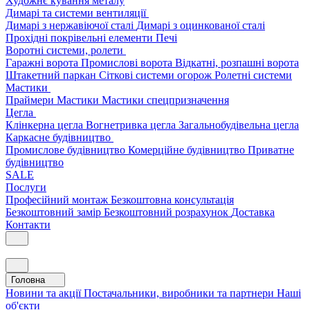
Художнє кування металу
Димарі та системи вентиляції
Димарі з нержавіючої сталі
Димарі з оцинкованої сталі
Прохідні покрівельні елементи
Печі
Воротні системи, ролети
Гаражні ворота
Промислові ворота
Відкатні, розпашні ворота
Штакетний паркан
Сіткові системи огорож
Ролетні системи
Мастики
Праймери
Мастики
Мастики спецпризначення
Цегла
Клінкерна цегла
Вогнетривка цегла
Загальнобудівельна цегла
Каркасне будівництво
Промислове будівництво
Комерційне будівництво
Приватне
будівництво
SALE
Послуги
Професійний монтаж
Безкоштовна консультація
Безкоштовний замір
Безкоштовний розрахунок
Доставка
Контакти
Головна
Новини та акції
Постачальники, виробники та партнери
Наші
об'єкти