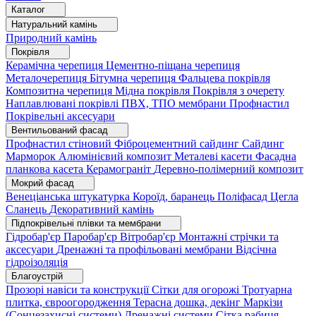
Каталог
Натуральний камінь
Природний камінь
Покрівля
Керамічна черепиця
Цементно-піщана черепиця
Металочерепиця
Бітумна черепиця
Фальцева покрівля
Композитна черепиця
Мідна покрівля
Покрівля з очерету
Наплавлювані покрівлі
ПВХ, ТПО мембрани
Профнастил
Покрівельні аксесуари
Вентильований фасад
Профнастил стіновий
Фіброцементний сайдинг
Сайдинг
Марморок
Алюмінієвий композит
Металеві касети
Фасадна
планкова касета
Керамограніт
Деревно-полімерний композит
Мокрий фасад
Венеціанська штукатурка
Короїд, баранець
Поліфасад
Цегла
Сланець
Декоративний камінь
Підпокрівельні плівки та мембрани
Гідробар'єр
Паробар'єр
Вітробар'єр
Монтажні стрічки та
аксесуари
Дренажні та профільовані мембрани
Відсічна
гідроізоляція
Благоустрій
Прозорі навіси та конструкції
Сітки для огорожі
Тротуарна
плитка, євроогородження
Терасна дошка, декінг
Маркізи
(Сонцезахисні системи)
Дренажні системи
Сітка рабиця