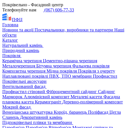
Покрівельно - Фасадний центр
Телефонуйте нам
(067) 606-77-33
ПФЦ
Головна
Новини та акції
Постачальники, виробники та партнери
Наші
об'єкти
Каталог
Натуральний камінь
Природний камінь
Покрівля
Керамічна черепиця
Цементно-піщана черепиця
Металочерепиця
Бітумна черепиця
Фальцева покрівля
Композитна черепиця
Мідна покрівля
Покрівля з очерету
Наплавлювані покрівлі
ПВХ, ТПО мембрани
Профнастил
Покрівельні аксесуари
Вентильований фасад
Профнастил стіновий
Фіброцементний сайдинг
Сайдинг
Марморок
Алюмінієвий композит
Металеві касети
Фасадна
планкова касета
Керамограніт
Деревно-полімерний композит
Мокрий фасад
Венеціанська штукатурка
Короїд, баранець
Поліфасад
Цегла
Сланець
Декоративний камінь
Підпокрівельні плівки та мембрани
Гідробар'єр
Паробар'єр
Вітробар'єр
Монтажні стрічки та