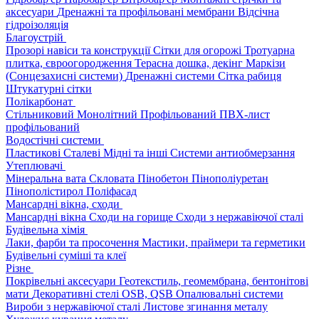
аксесуари
Дренажні та профільовані мембрани
Відсічна
гідроізоляція
Благоустрій
Прозорі навіси та конструкції
Сітки для огорожі
Тротуарна
плитка, євроогородження
Терасна дошка, декінг
Маркізи
(Сонцезахисні системи)
Дренажні системи
Сітка рабиця
Штукатурні сітки
Полікарбонат
Стільниковий
Монолітний
Профільований
ПВХ-лист
профільований
Водостічні системи
Пластикові
Сталеві
Мідні та інші
Системи антиобмерзання
Утеплювачі
Мінеральна вата
Скловата
Пінобетон
Пінополіуретан
Пінополістирол
Поліфасад
Мансардні вікна, сходи
Мансардні вікна
Сходи на горище
Сходи з нержавіючої сталі
Будівельна хімія
Лаки, фарби та просочення
Мастики, праймери та герметики
Будівельні суміші та клеї
Різне
Покрівельні аксесуари
Геотекстиль, геомембрана, бентонітові
мати
Декоративні стелі
OSB, QSB
Опалювальні системи
Вироби з нержавіючої сталі
Листове згинання металу