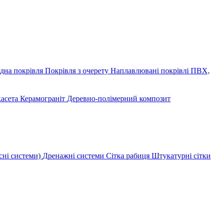
дна покрівля
Покрівля з очерету
Наплавлювані покрівлі
ПВХ,
касета
Керамограніт
Деревно-полімерний композит
сні системи)
Дренажні системи
Сітка рабиця
Штукатурні сітки