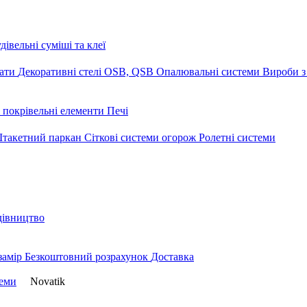
дівельні суміші та клеї
мати
Декоративні стелі
OSB, QSB
Опалювальні системи
Вироби з
 покрівельні елементи
Печі
такетний паркан
Сіткові системи огорож
Ролетні системи
дівництво
замір
Безкоштовний розрахунок
Доставка
теми
Novatik