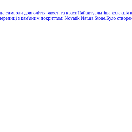
е символи довголіття, якості та красиНайактуальніша колекція к
репиці з кам'яним покриттям: Novatik Natura Stone.Було створено