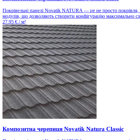
Покрівельні панелі Novatik NATURA — це не просто покрівля, це
модулів, що дозволяють створити конфігурацію максимально схо
27.95
€ / м²
Композитна черепиця Novatik Natura Classic