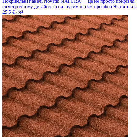
Покрівельні панелі Novatik NATURA — це не просто покрівля, це
симетричному дизайну та вигнутим лініям профілю.Як випливає з
25.5
€ / м²