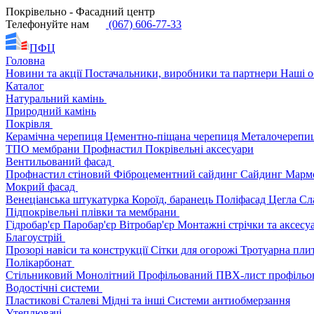
Покрівельно - Фасадний центр
Телефонуйте нам
(067) 606-77-33
ПФЦ
Головна
Новини та акції
Постачальники, виробники та партнери
Наші о
Каталог
Натуральний камінь
Природний камінь
Покрівля
Керамічна черепиця
Цементно-піщана черепиця
Металочерепи
ТПО мембрани
Профнастил
Покрівельні аксесуари
Вентильований фасад
Профнастил стіновий
Фіброцементний сайдинг
Сайдинг
Марм
Мокрий фасад
Венеціанська штукатурка
Короїд, баранець
Поліфасад
Цегла
Сл
Підпокрівельні плівки та мембрани
Гідробар'єр
Паробар'єр
Вітробар'єр
Монтажні стрічки та аксес
Благоустрій
Прозорі навіси та конструкції
Сітки для огорожі
Тротуарна пли
Полікарбонат
Стільниковий
Монолітний
Профільований
ПВХ-лист профільо
Водостічні системи
Пластикові
Сталеві
Мідні та інші
Системи антиобмерзання
Утеплювачі