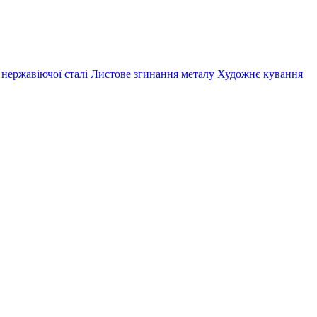
 нержавіючої сталі
Листове згинання металу
Художнє кування