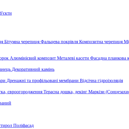
б'єкти
ця
Бітумна черепиця
Фальцева покрівля
Композитна черепиця
Мі
орок
Алюмінієвий композит
Металеві касети
Фасадна планкова 
анець
Декоративний камінь
уари
Дренажні та профільовані мембрани
Відсічна гідроізоляція
тка, євроогородження
Терасна дошка, декінг
Маркізи (Сонцезахи
ваний
стирол
Поліфасад