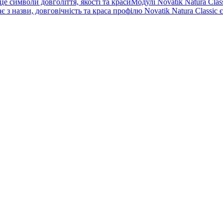
 символи довголіття, якості та красиМодулі Novatik Natura Class
 назви, довговічність та краса профілю Novatik Natura Classic є