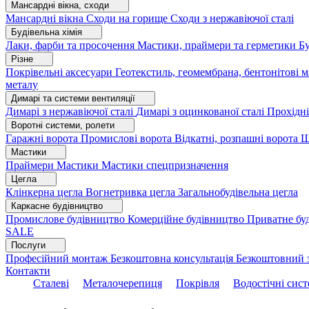
Мансардні вікна, сходи
Мансардні вікна
Сходи на горище
Сходи з нержавіючої сталі
Будівельна хімія
Лаки, фарби та просочення
Мастики, праймери та герметики
Бу
Різне
Покрівельні аксесуари
Геотекстиль, геомембрана, бентонітові 
металу
Димарі та системи вентиляції
Димарі з нержавіючої сталі
Димарі з оцинкованої сталі
Прохідні
Воротні системи, ролети
Гаражні ворота
Промислові ворота
Відкатні, розпашні ворота
Ш
Мастики
Праймери
Мастики
Мастики спецпризначення
Цегла
Клінкерна цегла
Вогнетривка цегла
Загальнобудівельна цегла
Каркасне будівництво
Промислове будівництво
Комерційне будівництво
Приватне бу
SALE
Послуги
Професійний монтаж
Безкоштовна консультація
Безкоштовний 
Контакти
Сталеві
Металочерепиця
Покрівля
Водостічні сис