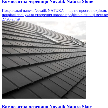
Композитна черепиця Novatik Natura Stone
Покрівельні панелі Novatik NATURA — це не просто покрівля, ц
покрівлі спонукало створення нового профілю в лінійці металоче
27.95
€ / м²
Композитна черепиця Novatik Natura Slate