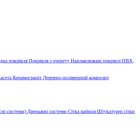
дна покрівля
Покрівля з очерету
Наплавлювані покрівлі
ПВХ,
касета
Керамограніт
Деревно-полімерний композит
сні системи)
Дренажні системи
Сітка рабиця
Штукатурні сітки