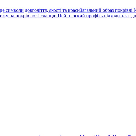
 символи довголіття, якості та красиЗагальний образ покрівлі N
жу на покрівлю зі сланцю.Цей плоский профіль підходить як для