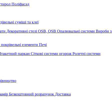
стирол
Поліфасад
дівельні суміші та клеї
мати
Декоративні стелі
OSB, QSB
Опалювальні системи
Вироби з
 покрівельні елементи
Печі
такетний паркан
Сіткові системи огорож
Ролетні системи
дівництво
замір
Безкоштовний розрахунок
Доставка