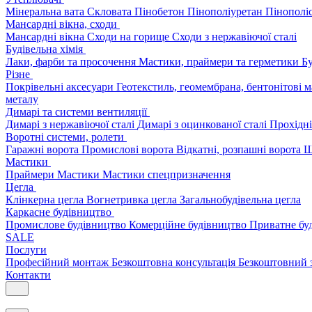
Мінеральна вата
Скловата
Пінобетон
Пінополіуретан
Пінополі
Мансардні вікна, сходи
Мансардні вікна
Сходи на горище
Сходи з нержавіючої сталі
Будівельна хімія
Лаки, фарби та просочення
Мастики, праймери та герметики
Бу
Різне
Покрівельні аксесуари
Геотекстиль, геомембрана, бентонітові 
металу
Димарі та системи вентиляції
Димарі з нержавіючої сталі
Димарі з оцинкованої сталі
Прохідні
Воротні системи, ролети
Гаражні ворота
Промислові ворота
Відкатні, розпашні ворота
Ш
Мастики
Праймери
Мастики
Мастики спецпризначення
Цегла
Клінкерна цегла
Вогнетривка цегла
Загальнобудівельна цегла
Каркасне будівництво
Промислове будівництво
Комерційне будівництво
Приватне бу
SALE
Послуги
Професійний монтаж
Безкоштовна консультація
Безкоштовний 
Контакти