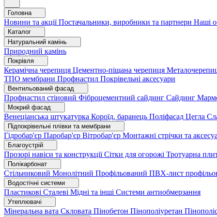
Головна
Новини та акції
Постачальники, виробники та партнери
Наші о
Каталог
Натуральний камінь
Природний камінь
Покрівля
Керамічна черепиця
Цементно-піщана черепиця
Металочерепи
ТПО мембрани
Профнастил
Покрівельні аксесуари
Вентильований фасад
Профнастил стіновий
Фіброцементний сайдинг
Сайдинг
Марм
Мокрий фасад
Венеціанська штукатурка
Короїд, баранець
Поліфасад
Цегла
Сл
Підпокрівельні плівки та мембрани
Гідробар'єр
Паробар'єр
Вітробар'єр
Монтажні стрічки та аксес
Благоустрій
Прозорі навіси та конструкції
Сітки для огорожі
Тротуарна пли
Полікарбонат
Стільниковий
Монолітний
Профільований
ПВХ-лист профільо
Водостічні системи
Пластикові
Сталеві
Мідні та інші
Системи антиобмерзання
Утеплювачі
Мінеральна вата
Скловата
Пінобетон
Пінополіуретан
Пінополі