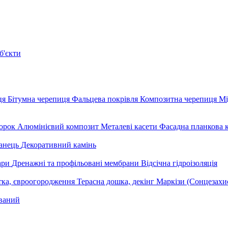
б'єкти
ця
Бітумна черепиця
Фальцева покрівля
Композитна черепиця
Мі
орок
Алюмінієвий композит
Металеві касети
Фасадна планкова 
анець
Декоративний камінь
уари
Дренажні та профільовані мембрани
Відсічна гідроізоляція
тка, євроогородження
Терасна дошка, декінг
Маркізи (Сонцезахи
ваний