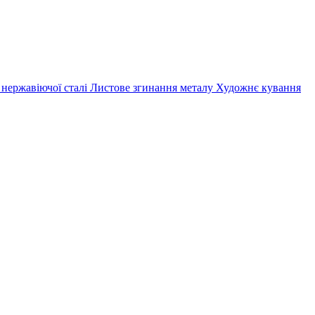
 нержавіючої сталі
Листове згинання металу
Художнє кування