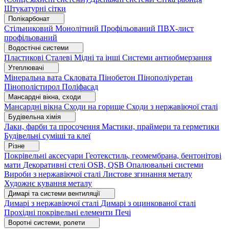
Штукатурні сітки
Полікарбонат
Стільниковий
Монолітний
Профільований
ПВХ-лист
профільований
Водостічні системи
Пластикові
Сталеві
Мідні та інші
Системи антиобмерзання
Утеплювачі
Мінеральна вата
Скловата
Пінобетон
Пінополіуретан
Пінополістирол
Поліфасад
Мансардні вікна, сходи
Мансардні вікна
Сходи на горище
Сходи з нержавіючої сталі
Будівельна хімія
Лаки, фарби та просочення
Мастики, праймери та герметики
Будівельні суміші та клеї
Різне
Покрівельні аксесуари
Геотекстиль, геомембрана, бентонітові
мати
Декоративні стелі
OSB, QSB
Опалювальні системи
Вироби з нержавіючої сталі
Листове згинання металу
Художнє кування металу
Димарі та системи вентиляції
Димарі з нержавіючої сталі
Димарі з оцинкованої сталі
Прохідні покрівельні елементи
Печі
Воротні системи, ролети