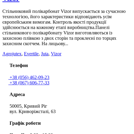
Стільниковий полікарбонат Vizor випускається за сучасною
технологією, його характеристики відповідають усім
європейським вимогам. Контроль якості продукції
здійснюється на кожному етапі виробництва.Панелі
стільникового полікарбонату Vizor виготовляються із
захисною плівкою з двох сторін та проклеєні по торцях
захисним скотчем. На лицьову...
Agrojutex
,
Evertile
,
Juta
,
Vizor
Телефон
+38 (056) 462-09-23
+38 (067) 606-77-33
Адреса
50005, Кривий Ріг
вул. Криворіжсталі, 63
Графік роботи