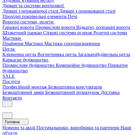
Художнє кування металу
Димарі та системи вентиляції
Димарі з нержавіючої сталі
Димарі з оцинкованої сталі
Прохідні покрівельні елементи
Печі
Воротні системи, ролети
Гаражні ворота
Промислові ворота
Відкатні, розпашні ворота
Штакетний паркан
Сіткові системи огорож
Ролетні системи
Мастики
Праймери
Мастики
Мастики спецпризначення
Цегла
Клінкерна цегла
Вогнетривка цегла
Загальнобудівельна цегла
Каркасне будівництво
Промислове будівництво
Комерційне будівництво
Приватне
будівництво
SALE
Послуги
Професійний монтаж
Безкоштовна консультація
Безкоштовний замір
Безкоштовний розрахунок
Доставка
Контакти
Головна
Новини та акції
Постачальники, виробники та партнери
Наші
об'єкти