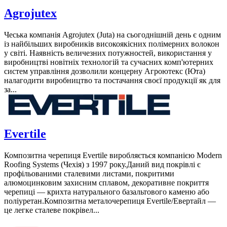
Agrojutex
Чеська компанія Agrojutex (Juta) на сьогоднішній день є одним
із найбільших виробників високоякісних полімерних волокон
у світі. Наявність величезних потужностей, використання у
виробництві новітніх технологій та сучасних комп'ютерних
систем управління дозволили концерну Агроютекс (Юта)
налагодити виробництво та постачання своєї продукції як для
за...
Evertile
Композитна черепиця Evertile виробляється компанією Modern
Roofing Systems (Чехія) з 1997 року.Даний вид покрівлі є
профільованими сталевими листами, покритими
алюмоцинковим захисним сплавом, декоративне покриття
черепиці — крихта натурального базальтового каменю або
поліуретан.Композитна металочерепиця Evertile/Евертайл —
це легке сталеве покрівел...