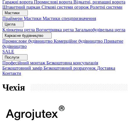
Гаражні ворота
Промислові ворота
Відкатні, розпашні ворота
Штакетний паркан
Сіткові системи огорож
Ролетні системи
Мастики
Праймери
Мастики
Мастики спецпризначення
Цегла
Клінкерна цегла
Вогнетривка цегла
Загальнобудівельна цегла
Каркасне будівництво
Промислове будівництво
Комерційне будівництво
Приватне
будівництво
SALE
Послуги
Професійний монтаж
Безкоштовна консультація
Безкоштовний замір
Безкоштовний розрахунок
Доставка
Контакти
Чехія