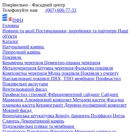
Покрівельно - Фасадний центр
Телефонуйте нам
(067) 606-77-33
ПФЦ
Головна
Новини та акції
Постачальники, виробники та партнери
Наші
об'єкти
Каталог
Натуральний камінь
Природний камінь
Покрівля
Керамічна черепиця
Цементно-піщана черепиця
Металочерепиця
Бітумна черепиця
Фальцева покрівля
Композитна черепиця
Мідна покрівля
Покрівля з очерету
Наплавлювані покрівлі
ПВХ, ТПО мембрани
Профнастил
Покрівельні аксесуари
Вентильований фасад
Профнастил стіновий
Фіброцементний сайдинг
Сайдинг
Марморок
Алюмінієвий композит
Металеві касети
Фасадна
планкова касета
Керамограніт
Деревно-полімерний композит
Мокрий фасад
Венеціанська штукатурка
Короїд, баранець
Поліфасад
Цегла
Сланець
Декоративний камінь
Підпокрівельні плівки та мембрани
Гідробар'єр
Паробар'єр
Вітробар'єр
Монтажні стрічки та