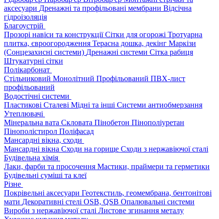
аксесуари
Дренажні та профільовані мембрани
Відсічна
гідроізоляція
Благоустрій
Прозорі навіси та конструкції
Сітки для огорожі
Тротуарна
плитка, євроогородження
Терасна дошка, декінг
Маркізи
(Сонцезахисні системи)
Дренажні системи
Сітка рабиця
Штукатурні сітки
Полікарбонат
Стільниковий
Монолітний
Профільований
ПВХ-лист
профільований
Водостічні системи
Пластикові
Сталеві
Мідні та інші
Системи антиобмерзання
Утеплювачі
Мінеральна вата
Скловата
Пінобетон
Пінополіуретан
Пінополістирол
Поліфасад
Мансардні вікна, сходи
Мансардні вікна
Сходи на горище
Сходи з нержавіючої сталі
Будівельна хімія
Лаки, фарби та просочення
Мастики, праймери та герметики
Будівельні суміші та клеї
Різне
Покрівельні аксесуари
Геотекстиль, геомембрана, бентонітові
мати
Декоративні стелі
OSB, QSB
Опалювальні системи
Вироби з нержавіючої сталі
Листове згинання металу