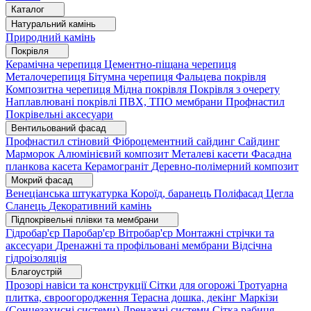
Каталог
Натуральний камінь
Природний камінь
Покрівля
Керамічна черепиця
Цементно-піщана черепиця
Металочерепиця
Бітумна черепиця
Фальцева покрівля
Композитна черепиця
Мідна покрівля
Покрівля з очерету
Наплавлювані покрівлі
ПВХ, ТПО мембрани
Профнастил
Покрівельні аксесуари
Вентильований фасад
Профнастил стіновий
Фіброцементний сайдинг
Сайдинг
Марморок
Алюмінієвий композит
Металеві касети
Фасадна
планкова касета
Керамограніт
Деревно-полімерний композит
Мокрий фасад
Венеціанська штукатурка
Короїд, баранець
Поліфасад
Цегла
Сланець
Декоративний камінь
Підпокрівельні плівки та мембрани
Гідробар'єр
Паробар'єр
Вітробар'єр
Монтажні стрічки та
аксесуари
Дренажні та профільовані мембрани
Відсічна
гідроізоляція
Благоустрій
Прозорі навіси та конструкції
Сітки для огорожі
Тротуарна
плитка, євроогородження
Терасна дошка, декінг
Маркізи
(Сонцезахисні системи)
Дренажні системи
Сітка рабиця