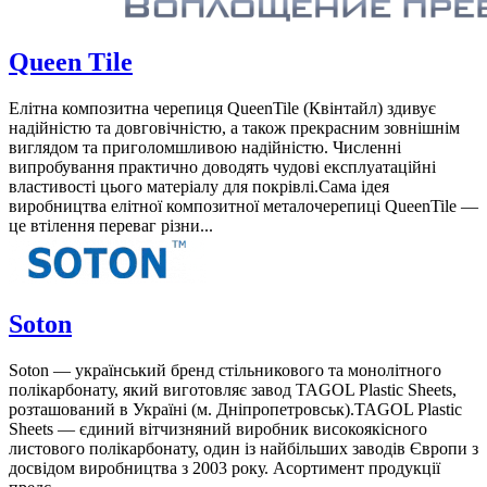
Queen Tile
Елітна композитна черепиця QueenTile (Квінтайл) здивує
надійністю та довговічністю, а також прекрасним зовнішнім
виглядом та приголомшливою надійністю. Численні
випробування практично доводять чудові експлуатаційні
властивості цього матеріалу для покрівлі.Сама ідея
виробництва елітної композитної металочерепиці QueenTile —
це втілення переваг різни...
Soton
Soton — український бренд стільникового та монолітного
полікарбонату, який виготовляє завод TAGOL Plastic Sheets,
розташований в Україні (м. Дніпропетровськ).TAGOL Plastic
Sheets — єдиний вітчизняний виробник високоякісного
листового полікарбонату, один із найбільших заводів Європи з
досвідом виробництва з 2003 року. Асортимент продукції