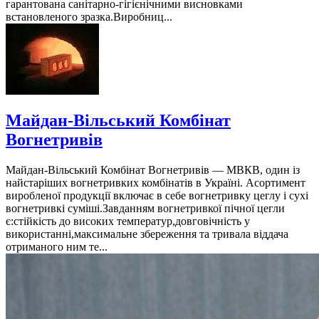
гарантована санітарно-гігієнічними висновками
встановленого зразка.Виробниц...
Майдан-Вільський Комбінат
Вогнетривів
Майдан-Вільський Комбінат Вогнетривів — МВКВ, один із
найстаріших вогнетривких комбінатів в Україні. Асортимент
виробленої продукції включає в себе вогнетривку цеглу і сухі
вогнетривкі суміші.Завданням вогнетривкої пічної цегли
є:стійкість до високих температур,довговічність у
використанні,максимальне збереження та тривала віддача
отриманого ним те...