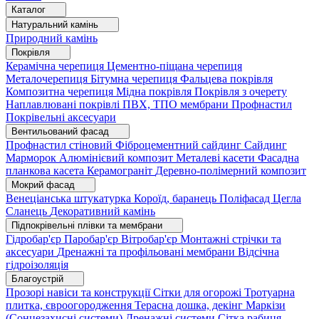
Каталог
Натуральний камінь
Природний камінь
Покрівля
Керамічна черепиця
Цементно-піщана черепиця
Металочерепиця
Бітумна черепиця
Фальцева покрівля
Композитна черепиця
Мідна покрівля
Покрівля з очерету
Наплавлювані покрівлі
ПВХ, ТПО мембрани
Профнастил
Покрівельні аксесуари
Вентильований фасад
Профнастил стіновий
Фіброцементний сайдинг
Сайдинг
Марморок
Алюмінієвий композит
Металеві касети
Фасадна
планкова касета
Керамограніт
Деревно-полімерний композит
Мокрий фасад
Венеціанська штукатурка
Короїд, баранець
Поліфасад
Цегла
Сланець
Декоративний камінь
Підпокрівельні плівки та мембрани
Гідробар'єр
Паробар'єр
Вітробар'єр
Монтажні стрічки та
аксесуари
Дренажні та профільовані мембрани
Відсічна
гідроізоляція
Благоустрій
Прозорі навіси та конструкції
Сітки для огорожі
Тротуарна
плитка, євроогородження
Терасна дошка, декінг
Маркізи
(Сонцезахисні системи)
Дренажні системи
Сітка рабиця