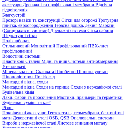
аксесуари
Дренажні та профільовані мембрани
Відсічна
гідроізоляція
Благоустрій
Прозорі навіси та конструкції
Сітки для огорожі
Тротуарна
плитка, євроогородження
Терасна дошка, декінг
Маркізи
(Сонцезахисні системи)
Дренажні системи
Сітка рабиця
Штукатурні сітки
Полікарбонат
Стільниковий
Монолітний
Профільований
ПВХ-лист
профільований
Водостічні системи
Пластикові
Сталеві
Мідні та інші
Системи антиобмерзання
Утеплювачі
Мінеральна вата
Скловата
Пінобетон
Пінополіуретан
Пінополістирол
Поліфасад
Мансардні вікна, сходи
Мансардні вікна
Сходи на горище
Сходи з нержавіючої сталі
Будівельна хімія
Лаки, фарби та просочення
Мастики, праймери та герметики
Будівельні суміші та клеї
Різне
Покрівельні аксесуари
Геотекстиль, геомембрана, бентонітові
мати
Декоративні стелі
OSB, QSB
Опалювальні системи
Вироби з нержавіючої сталі
Листове згинання металу