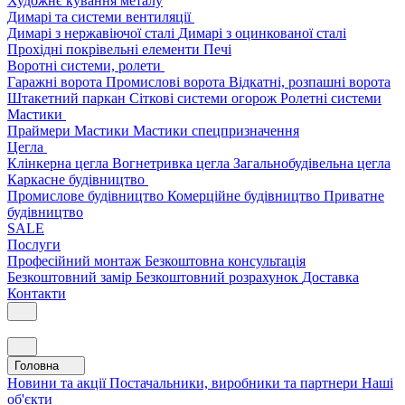
Художнє кування металу
Димарі та системи вентиляції
Димарі з нержавіючої сталі
Димарі з оцинкованої сталі
Прохідні покрівельні елементи
Печі
Воротні системи, ролети
Гаражні ворота
Промислові ворота
Відкатні, розпашні ворота
Штакетний паркан
Сіткові системи огорож
Ролетні системи
Мастики
Праймери
Мастики
Мастики спецпризначення
Цегла
Клінкерна цегла
Вогнетривка цегла
Загальнобудівельна цегла
Каркасне будівництво
Промислове будівництво
Комерційне будівництво
Приватне
будівництво
SALE
Послуги
Професійний монтаж
Безкоштовна консультація
Безкоштовний замір
Безкоштовний розрахунок
Доставка
Контакти
Головна
Новини та акції
Постачальники, виробники та партнери
Наші
об'єкти