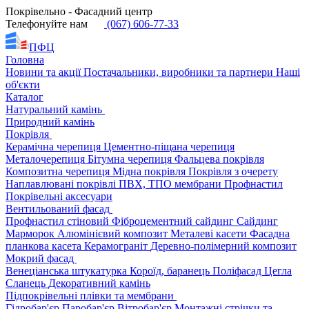
Покрівельно - Фасадний центр
Телефонуйте нам
(067) 606-77-33
ПФЦ
Головна
Новини та акції
Постачальники, виробники та партнери
Наші
об'єкти
Каталог
Натуральний камінь
Природний камінь
Покрівля
Керамічна черепиця
Цементно-піщана черепиця
Металочерепиця
Бітумна черепиця
Фальцева покрівля
Композитна черепиця
Мідна покрівля
Покрівля з очерету
Наплавлювані покрівлі
ПВХ, ТПО мембрани
Профнастил
Покрівельні аксесуари
Вентильований фасад
Профнастил стіновий
Фіброцементний сайдинг
Сайдинг
Марморок
Алюмінієвий композит
Металеві касети
Фасадна
планкова касета
Керамограніт
Деревно-полімерний композит
Мокрий фасад
Венеціанська штукатурка
Короїд, баранець
Поліфасад
Цегла
Сланець
Декоративний камінь
Підпокрівельні плівки та мембрани
Гідробар'єр
Паробар'єр
Вітробар'єр
Монтажні стрічки та