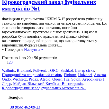
Кіровоградський завод будівельних
матеріалів №1
Фахівцями підприємства "КЗБМ №1" розроблено унікальну
технологію виробництва міцної та легкої керамічної цегли. Ця
технологія створювалася поетапно, постійно
вдосконалюючись протягом кількох десятиліть. Під час її
розробки були повністю враховані всі фізико-хімічні
властивості природної сировини, що використовується у
виробництві.Формувальна шихта,...
« Попередня
Наступна »
Показано
1
по
20
з
56
результатів
1
2
3
Wallmix
,
Brukland
,
Polivent
,
TORO
,
Sashkol
,
Центр сітка
,
Природний та ландшафтний камінь
,
Einhorn
,
Holzdorf
,
Аляска
,
Ondo
,
Wichlacz
,
Petlax
,
Ateplo
,
Queen Tile
,
Soton
,
Агросинтез 1
,
Лідер
,
Майдан-Вільський Комбінат Вогнетривів
,
Кіровоградський завод будівельних матеріалів №1
Телефон
+38 (056) 462-09-23