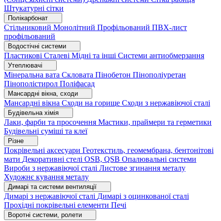
Штукатурні сітки
Полікарбонат
Стільниковий
Монолітний
Профільований
ПВХ-лист
профільований
Водостічні системи
Пластикові
Сталеві
Мідні та інші
Системи антиобмерзання
Утеплювачі
Мінеральна вата
Скловата
Пінобетон
Пінополіуретан
Пінополістирол
Поліфасад
Мансардні вікна, сходи
Мансардні вікна
Сходи на горище
Сходи з нержавіючої сталі
Будівельна хімія
Лаки, фарби та просочення
Мастики, праймери та герметики
Будівельні суміші та клеї
Різне
Покрівельні аксесуари
Геотекстиль, геомембрана, бентонітові
мати
Декоративні стелі
OSB, QSB
Опалювальні системи
Вироби з нержавіючої сталі
Листове згинання металу
Художнє кування металу
Димарі та системи вентиляції
Димарі з нержавіючої сталі
Димарі з оцинкованої сталі
Прохідні покрівельні елементи
Печі
Воротні системи, ролети