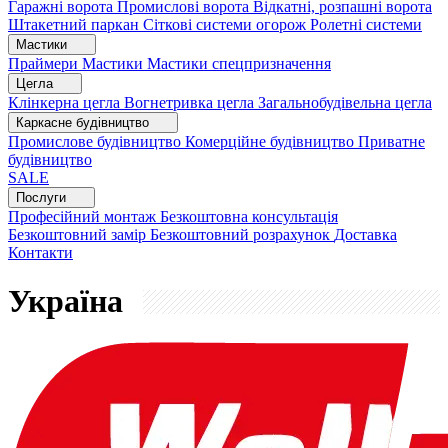
Гаражні ворота
Промислові ворота
Відкатні, розпашні ворота
Штакетний паркан
Сіткові системи огорож
Ролетні системи
Мастики
Праймери
Мастики
Мастики спецпризначення
Цегла
Клінкерна цегла
Вогнетривка цегла
Загальнобудівельна цегла
Каркасне будівництво
Промислове будівництво
Комерційне будівництво
Приватне
будівництво
SALE
Послуги
Професійний монтаж
Безкоштовна консультація
Безкоштовний замір
Безкоштовний розрахунок
Доставка
Контакти
Україна