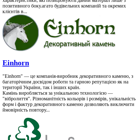
характеристики, які позиціонують даний матеріал лише з
позитивного боку.агато будівельних компаній та окремих
клієнтів в...
Einhorn
"Einhorn" — це компанія-виробник декоративного каменю, з
багаторічним досвідом роботи та гарною репутацією як на
території України, так і інших країн.
Камінь виробляється за унікальною технологією —
"вібролиття". Різноманітність кольорів і розмірів, унікальність
форм і фактур декоративного каменю дозволяють виключити
ймовірність повтору...