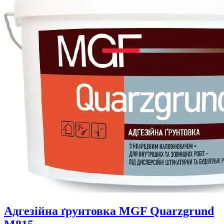
Адгезійна ґрунтовка MGF Quarzgrund