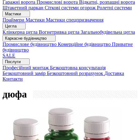
Гаражні ворота
Промислові ворота
Відкатні, розпашні ворота
Штакетний паркан
Сіткові системи огорож
Ролетні системи
Мастики
Праймери
Мастики
Мастики спецпризначення
Цегла
Клінкерна цегла
Вогнетривка цегла
Загальнобудівельна цегла
Каркасне будівництво
Промислове будівництво
Комерційне будівництво
Приватне
будівництво
SALE
Послуги
Професійний монтаж
Безкоштовна консультація
Безкоштовний замір
Безкоштовний розрахунок
Доставка
Контакти
дюфа