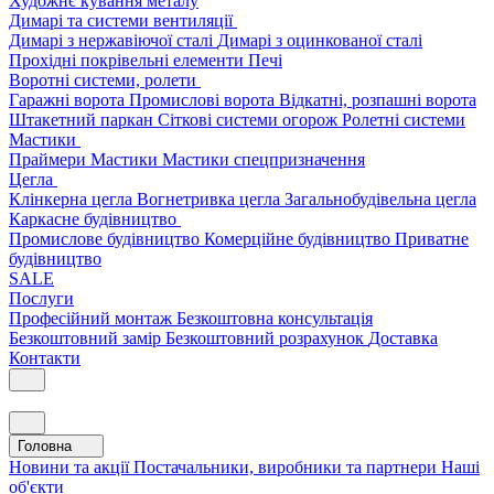
Художнє кування металу
Димарі та системи вентиляції
Димарі з нержавіючої сталі
Димарі з оцинкованої сталі
Прохідні покрівельні елементи
Печі
Воротні системи, ролети
Гаражні ворота
Промислові ворота
Відкатні, розпашні ворота
Штакетний паркан
Сіткові системи огорож
Ролетні системи
Мастики
Праймери
Мастики
Мастики спецпризначення
Цегла
Клінкерна цегла
Вогнетривка цегла
Загальнобудівельна цегла
Каркасне будівництво
Промислове будівництво
Комерційне будівництво
Приватне
будівництво
SALE
Послуги
Професійний монтаж
Безкоштовна консультація
Безкоштовний замір
Безкоштовний розрахунок
Доставка
Контакти
Головна
Новини та акції
Постачальники, виробники та партнери
Наші
об'єкти