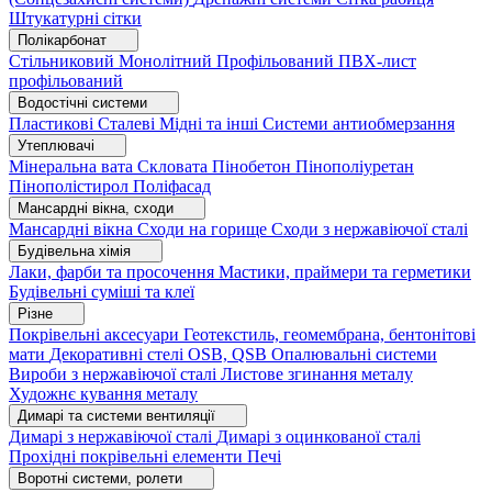
Штукатурні сітки
Полікарбонат
Стільниковий
Монолітний
Профільований
ПВХ-лист
профільований
Водостічні системи
Пластикові
Сталеві
Мідні та інші
Системи антиобмерзання
Утеплювачі
Мінеральна вата
Скловата
Пінобетон
Пінополіуретан
Пінополістирол
Поліфасад
Мансардні вікна, сходи
Мансардні вікна
Сходи на горище
Сходи з нержавіючої сталі
Будівельна хімія
Лаки, фарби та просочення
Мастики, праймери та герметики
Будівельні суміші та клеї
Різне
Покрівельні аксесуари
Геотекстиль, геомембрана, бентонітові
мати
Декоративні стелі
OSB, QSB
Опалювальні системи
Вироби з нержавіючої сталі
Листове згинання металу
Художнє кування металу
Димарі та системи вентиляції
Димарі з нержавіючої сталі
Димарі з оцинкованої сталі
Прохідні покрівельні елементи
Печі
Воротні системи, ролети