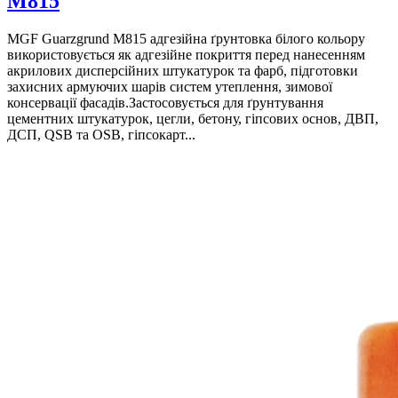
M815
MGF Guarzgrund M815 адгезійна ґрунтовка білого кольору
використовується як адгезійне покриття перед нанесенням
акрилових дисперсійних штукатурок та фарб, підготовки
захисних армуючих шарів систем утеплення, зимової
консервації фасадів.Застосовується для ґрунтування
цементних штукатурок, цегли, бетону, гіпсових основ, ДВП,
ДСП, QSB та OSB, гіпсокарт...