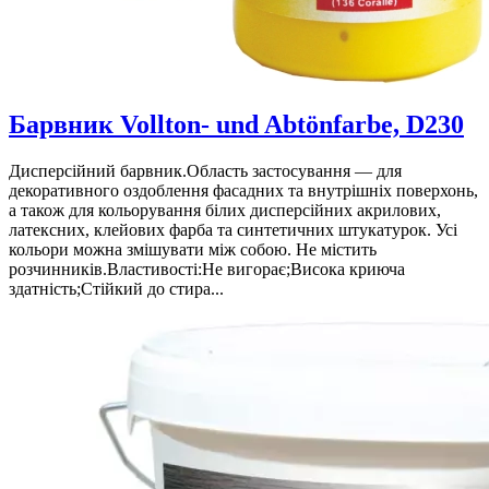
Барвник Vollton- und Abtönfarbe, D230
Дисперсійний барвник.Область застосування — для
декоративного оздоблення фасадних та внутрішніх поверхонь,
а також для кольорування білих дисперсійних акрилових,
латексних, клейових фарба та синтетичних штукатурок. Усі
кольори можна змішувати між собою. Не містить
розчинників.Властивості:Не вигорає;Висока криюча
здатність;Стійкий до стира...