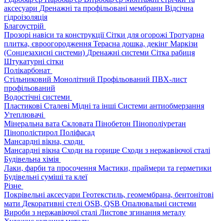
аксесуари
Дренажні та профільовані мембрани
Відсічна
гідроізоляція
Благоустрій
Прозорі навіси та конструкції
Сітки для огорожі
Тротуарна
плитка, євроогородження
Терасна дошка, декінг
Маркізи
(Сонцезахисні системи)
Дренажні системи
Сітка рабиця
Штукатурні сітки
Полікарбонат
Стільниковий
Монолітний
Профільований
ПВХ-лист
профільований
Водостічні системи
Пластикові
Сталеві
Мідні та інші
Системи антиобмерзання
Утеплювачі
Мінеральна вата
Скловата
Пінобетон
Пінополіуретан
Пінополістирол
Поліфасад
Мансардні вікна, сходи
Мансардні вікна
Сходи на горище
Сходи з нержавіючої сталі
Будівельна хімія
Лаки, фарби та просочення
Мастики, праймери та герметики
Будівельні суміші та клеї
Різне
Покрівельні аксесуари
Геотекстиль, геомембрана, бентонітові
мати
Декоративні стелі
OSB, QSB
Опалювальні системи
Вироби з нержавіючої сталі
Листове згинання металу