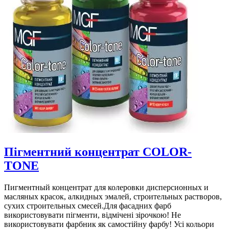
Пігментний концентрат COLOR-
TONE
Пигментный концентрат для колеровки дисперсионных и
масляных красок, алкидных эмалей, строительных растворов,
сухих строительных смесей.Для фасадних фарб
використовувати пігменти, відмічені зірочкою! Не
використовувати фарбник як самостійну фарбу! Усі кольори