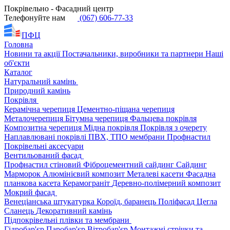
Покрівельно - Фасадний центр
Телефонуйте нам
(067) 606-77-33
ПФЦ
Головна
Новини та акції
Постачальники, виробники та партнери
Наші
об'єкти
Каталог
Натуральний камінь
Природний камінь
Покрівля
Керамічна черепиця
Цементно-піщана черепиця
Металочерепиця
Бітумна черепиця
Фальцева покрівля
Композитна черепиця
Мідна покрівля
Покрівля з очерету
Наплавлювані покрівлі
ПВХ, ТПО мембрани
Профнастил
Покрівельні аксесуари
Вентильований фасад
Профнастил стіновий
Фіброцементний сайдинг
Сайдинг
Марморок
Алюмінієвий композит
Металеві касети
Фасадна
планкова касета
Керамограніт
Деревно-полімерний композит
Мокрий фасад
Венеціанська штукатурка
Короїд, баранець
Поліфасад
Цегла
Сланець
Декоративний камінь
Підпокрівельні плівки та мембрани
Гідробар'єр
Паробар'єр
Вітробар'єр
Монтажні стрічки та