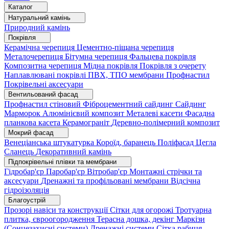
Каталог
Натуральний камінь
Природний камінь
Покрівля
Керамічна черепиця
Цементно-піщана черепиця
Металочерепиця
Бітумна черепиця
Фальцева покрівля
Композитна черепиця
Мідна покрівля
Покрівля з очерету
Наплавлювані покрівлі
ПВХ, ТПО мембрани
Профнастил
Покрівельні аксесуари
Вентильований фасад
Профнастил стіновий
Фіброцементний сайдинг
Сайдинг
Марморок
Алюмінієвий композит
Металеві касети
Фасадна
планкова касета
Керамограніт
Деревно-полімерний композит
Мокрий фасад
Венеціанська штукатурка
Короїд, баранець
Поліфасад
Цегла
Сланець
Декоративний камінь
Підпокрівельні плівки та мембрани
Гідробар'єр
Паробар'єр
Вітробар'єр
Монтажні стрічки та
аксесуари
Дренажні та профільовані мембрани
Відсічна
гідроізоляція
Благоустрій
Прозорі навіси та конструкції
Сітки для огорожі
Тротуарна
плитка, євроогородження
Терасна дошка, декінг
Маркізи
(Сонцезахисні системи)
Дренажні системи
Сітка рабиця