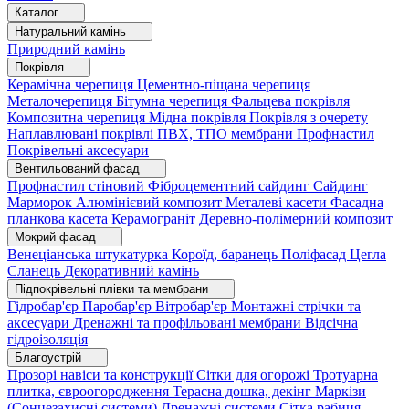
Каталог
Натуральний камінь
Природний камінь
Покрівля
Керамічна черепиця
Цементно-піщана черепиця
Металочерепиця
Бітумна черепиця
Фальцева покрівля
Композитна черепиця
Мідна покрівля
Покрівля з очерету
Наплавлювані покрівлі
ПВХ, ТПО мембрани
Профнастил
Покрівельні аксесуари
Вентильований фасад
Профнастил стіновий
Фіброцементний сайдинг
Сайдинг
Марморок
Алюмінієвий композит
Металеві касети
Фасадна
планкова касета
Керамограніт
Деревно-полімерний композит
Мокрий фасад
Венеціанська штукатурка
Короїд, баранець
Поліфасад
Цегла
Сланець
Декоративний камінь
Підпокрівельні плівки та мембрани
Гідробар'єр
Паробар'єр
Вітробар'єр
Монтажні стрічки та
аксесуари
Дренажні та профільовані мембрани
Відсічна
гідроізоляція
Благоустрій
Прозорі навіси та конструкції
Сітки для огорожі
Тротуарна
плитка, євроогородження
Терасна дошка, декінг
Маркізи
(Сонцезахисні системи)
Дренажні системи
Сітка рабиця