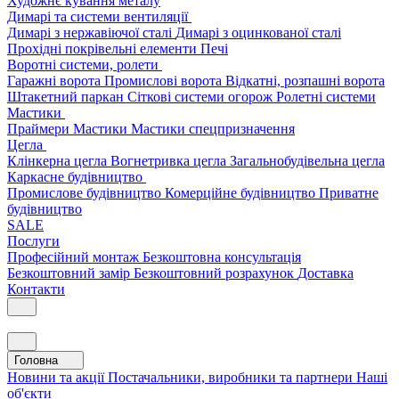
Художнє кування металу
Димарі та системи вентиляції
Димарі з нержавіючої сталі
Димарі з оцинкованої сталі
Прохідні покрівельні елементи
Печі
Воротні системи, ролети
Гаражні ворота
Промислові ворота
Відкатні, розпашні ворота
Штакетний паркан
Сіткові системи огорож
Ролетні системи
Мастики
Праймери
Мастики
Мастики спецпризначення
Цегла
Клінкерна цегла
Вогнетривка цегла
Загальнобудівельна цегла
Каркасне будівництво
Промислове будівництво
Комерційне будівництво
Приватне
будівництво
SALE
Послуги
Професійний монтаж
Безкоштовна консультація
Безкоштовний замір
Безкоштовний розрахунок
Доставка
Контакти
Головна
Новини та акції
Постачальники, виробники та партнери
Наші
об'єкти