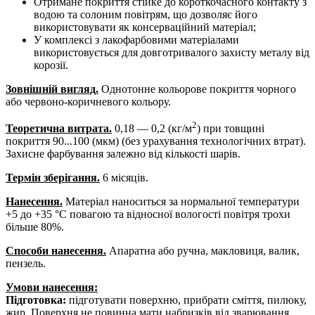
Отримане покриття стійке до короткочасного контакту з
водою та солоним повітрям, що дозволяє його
використовувати як консерваційний матеріал;
У комплексі з лакофарбовими матеріалами
використовується для довготривалого захисту металу від
корозії.
Зовнішній вигляд.
Однотонне кольорове покриття чорного
або червоно-коричневого кольору.
2
Теоретична витрата.
0,18 — 0,2 (кг/м
) при товщині
покриття 90...100 (мкм) (без урахування технологічних втрат).
Захисне фарбування залежно від кількості шарів.
Термін зберігання.
6 місяців.
Нанесення.
Матеріал наноситься за нормальної температури
+5 до +35 °C повагою та відносної вологості повітря трохи
більше 80%.
Способи нанесення.
Апаратна або ручна, макловиця, валик,
пензель.
Умови нанесення:
Підготовка:
підготувати поверхню, прибрати сміття, пилюку,
жир. Поверхня не повинна мати набризків від зварювання,