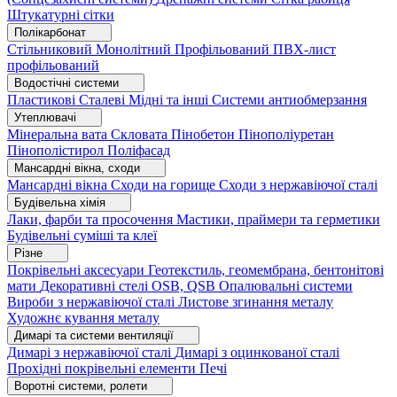
Штукатурні сітки
Полікарбонат
Стільниковий
Монолітний
Профільований
ПВХ-лист
профільований
Водостічні системи
Пластикові
Сталеві
Мідні та інші
Системи антиобмерзання
Утеплювачі
Мінеральна вата
Скловата
Пінобетон
Пінополіуретан
Пінополістирол
Поліфасад
Мансардні вікна, сходи
Мансардні вікна
Сходи на горище
Сходи з нержавіючої сталі
Будівельна хімія
Лаки, фарби та просочення
Мастики, праймери та герметики
Будівельні суміші та клеї
Різне
Покрівельні аксесуари
Геотекстиль, геомембрана, бентонітові
мати
Декоративні стелі
OSB, QSB
Опалювальні системи
Вироби з нержавіючої сталі
Листове згинання металу
Художнє кування металу
Димарі та системи вентиляції
Димарі з нержавіючої сталі
Димарі з оцинкованої сталі
Прохідні покрівельні елементи
Печі
Воротні системи, ролети