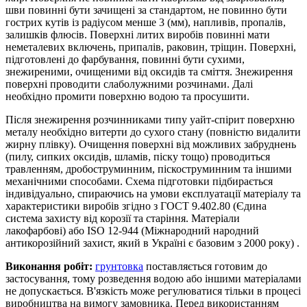
шви повинні бути зачищені за стандартом, не повинно бути
гострих кутів із радіусом менше 3 (мм), напливів, пропалів,
залишків флюсів. Поверхні литих виробів повинні мати
неметалевих включень, припалів, раковин, тріщин. Поверхні,
підготовлені до фарбування, повинні бути сухими,
знежиреними, очищеними від оксидів та сміття. Знежирення
поверхні проводити слаболужними розчинами. Далі
необхідно промити поверхню водою та просушити.
Після знежирення розчинниками типу уайт-спірит поверхню
металу необхідно витерти до сухого стану (повністю видалити
жирну плівку). Очищення поверхні від можливих забруднень
(пилу, сипких оксидів, шламів, піску тощо) проводиться
травленням, дробоструминним, піскоструминним та іншими
механічними способами. Схема підготовки підбирається
індивідуально, спираючись на умови експлуатації матеріалу та
характеристики виробів згідно з ГОСТ 9.402.80 (Єдина
система захисту від корозії та старіння. Матеріали
лакофарбові) або ISO 12-944 (Міжнародний народний
антикорозійний захист, який в Україні є базовим з 2000 року) .
Виконання робіт:
грунтовка
поставляється готовим до
застосування, тому розведення водою або іншими матеріалами
не допускається. В'язкість може регулюватися тільки в процесі
виробництва на вимогу замовника. Перед використанням