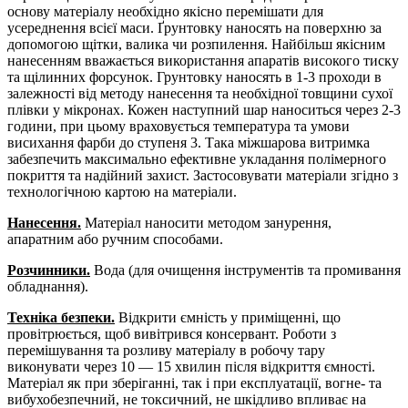
основу матеріалу необхідно якісно перемішати для
усереднення всієї маси. Ґрунтовку наносять на поверхню за
допомогою щітки, валика чи розпилення. Найбільш якісним
нанесенням вважається використання апаратів високого тиску
та щілинних форсунок. Грунтовку наносять в 1-3 проходи в
залежності від методу нанесення та необхідної товщини сухої
плівки у мікронах. Кожен наступний шар наноситься через 2-3
години, при цьому враховується температура та умови
висихання фарби до ступеня 3. Така міжшарова витримка
забезпечить максимально ефективне укладання полімерного
покриття та надійний захист. Застосовувати матеріали згідно з
технологічною картою на матеріали.
Нанесення.
Матеріал наносити методом занурення,
апаратним або ручним способами.
Розчинники.
Вода (для очищення інструментів та промивання
обладнання).
Техніка безпеки.
Відкрити ємність у приміщенні, що
провітрюється, щоб вивітрився консервант. Роботи з
перемішування та розливу матеріалу в робочу тару
виконувати через 10 — 15 хвилин після відкриття ємності.
Матеріал як при зберіганні, так і при експлуатації, вогне- та
вибухобезпечний, не токсичний, не шкідливо впливає на