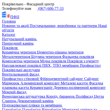
Покрівельно - Фасадний центр
Телефонуйте нам
(067) 606-77-33
ПФЦ
Головна
Новини та акції
Постачальники, виробники та партнери
Наші
об'єкти
Каталог
Натуральний камінь
Природний камінь
Покрівля
Керамічна черепиця
Цементно-піщана черепиця
Металочерепиця
Бітумна черепиця
Фальцева покрівля
Композитна черепиця
Мідна покрівля
Покрівля з очерету
Наплавлювані покрівлі
ПВХ, ТПО мембрани
Профнастил
Покрівельні аксесуари
Вентильований фасад
Профнастил стіновий
Фіброцементний сайдинг
Сайдинг
Марморок
Алюмінієвий композит
Металеві касети
Фасадна
планкова касета
Керамограніт
Деревно-полімерний композит
Мокрий фасад
Венеціанська штукатурка
Короїд, баранець
Поліфасад
Цегла
Сланець
Декоративний камінь
Підпокрівельні плівки та мембрани
Гідробар'єр
Паробар'єр
Вітробар'єр
Монтажні стрічки та