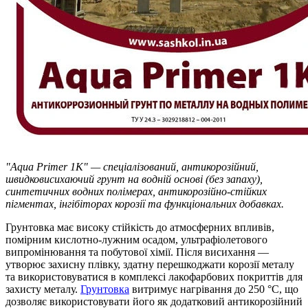
"Aqua Primer 1K" — спеціалізований, антикорозійний,
швидковисихаючий грунт на водній основі (без запаху),
синтетичних водних полімерах, антикорозійно-стійких
пігментах, інгібіторах корозії та функціональних добавках.
Грунтовка має високу стійкість до атмосферних впливів,
помірним кислотно-лужним осадом, ультрафіолетового
випромінювання та побутової хімії. Після висихання —
утворює захисну плівку, здатну перешкоджати корозії металу
та використовуватися в комплексі лакофарбових покриттів для
захисту металу.
Грунтовка
витримує нагрівання до 250 °С, що
дозволяє використовувати його як додатковий антикорозійний