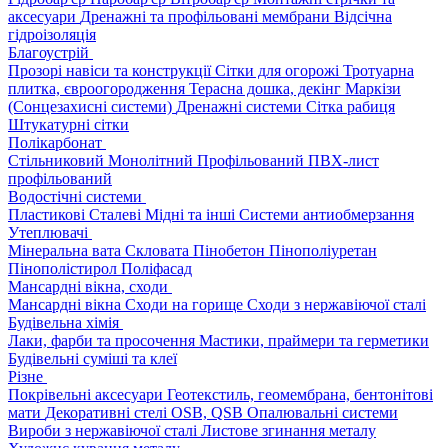
аксесуари
Дренажні та профільовані мембрани
Відсічна
гідроізоляція
Благоустрій
Прозорі навіси та конструкції
Сітки для огорожі
Тротуарна
плитка, євроогородження
Терасна дошка, декінг
Маркізи
(Сонцезахисні системи)
Дренажні системи
Сітка рабиця
Штукатурні сітки
Полікарбонат
Стільниковий
Монолітний
Профільований
ПВХ-лист
профільований
Водостічні системи
Пластикові
Сталеві
Мідні та інші
Системи антиобмерзання
Утеплювачі
Мінеральна вата
Скловата
Пінобетон
Пінополіуретан
Пінополістирол
Поліфасад
Мансардні вікна, сходи
Мансардні вікна
Сходи на горище
Сходи з нержавіючої сталі
Будівельна хімія
Лаки, фарби та просочення
Мастики, праймери та герметики
Будівельні суміші та клеї
Різне
Покрівельні аксесуари
Геотекстиль, геомембрана, бентонітові
мати
Декоративні стелі
OSB, QSB
Опалювальні системи
Вироби з нержавіючої сталі
Листове згинання металу