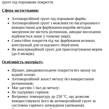
ґрунт під порошкове покриття.
Сфера застосування:
Антикорозійний ґрунт під порошкові фарби;
Антикорозійний ґрунт з можливістю багаторазового
використання для фарбування виробів методом
занурення (не містить розчинник, швидке висихання
відбувається лише у тонкому шарі);
Самостійне покриття під час фарбування великих
конструкцій для складського зберігання;
Як консерваційний грунт для транспортування морем
(до 6 місяців).
Особливість матеріалу:
Щільне, швидковисихаюче покриття без запаху на
водній основі;
Антикорозійний захист металу без використання
розчинників;
Має адгезію 1 бал до металу;
Не підтримує горіння;
Витримує температуру до 250 °С, що дозволяє
використовувати його як антикорозійний грунт за
системою гарячого затвердіння (запікання);