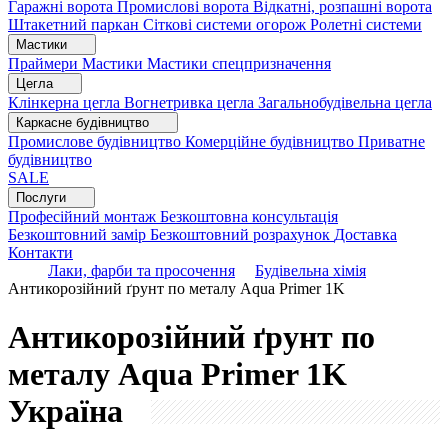
Гаражні ворота
Промислові ворота
Відкатні, розпашні ворота
Штакетний паркан
Сіткові системи огорож
Ролетні системи
Мастики
Праймери
Мастики
Мастики спецпризначення
Цегла
Клінкерна цегла
Вогнетривка цегла
Загальнобудівельна цегла
Каркасне будівництво
Промислове будівництво
Комерційне будівництво
Приватне
будівництво
SALE
Послуги
Професійний монтаж
Безкоштовна консультація
Безкоштовний замір
Безкоштовний розрахунок
Доставка
Контакти
Лаки, фарби та просочення
Будівельна хімія
Антикорозійний ґрунт по металу Aqua Primer 1K
Антикорозійний ґрунт по
металу Aqua Primer 1K
Україна