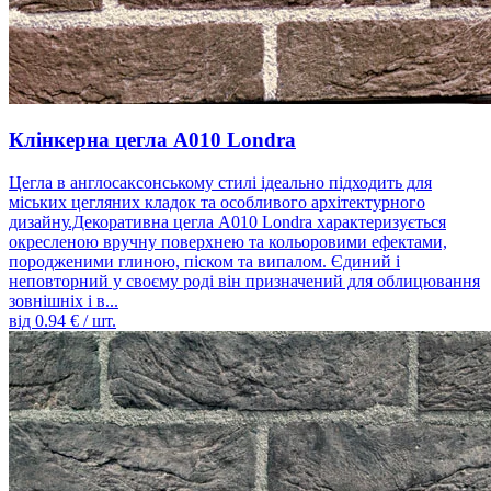
Клінкерна цегла A010 Londra
Цегла в англосаксонському стилі ідеально підходить для
міських цегляних кладок та особливого архітектурного
дизайну.Декоративна цегла A010 Londra характеризується
окресленою вручну поверхнею та кольоровими ефектами,
породженими глиною, піском та випалом. Єдиний і
неповторний у своєму роді він призначений для облицювання
зовнішніх і в...
від
0.94
€ / шт.