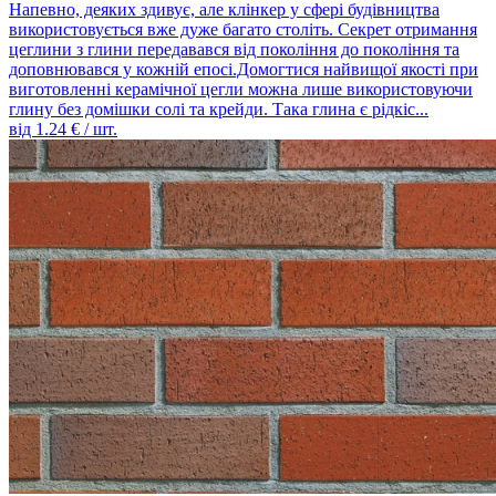
Напевно, деяких здивує, але клінкер у сфері будівництва
використовується вже дуже багато століть. Секрет отримання
цеглини з глини передавався від покоління до покоління та
доповнювався у кожній епосі.Домогтися найвищої якості при
виготовленні керамічної цегли можна лише використовуючи
глину без домішки солі та крейди. Така глина є рідкіс...
від
1.24
€ / шт.