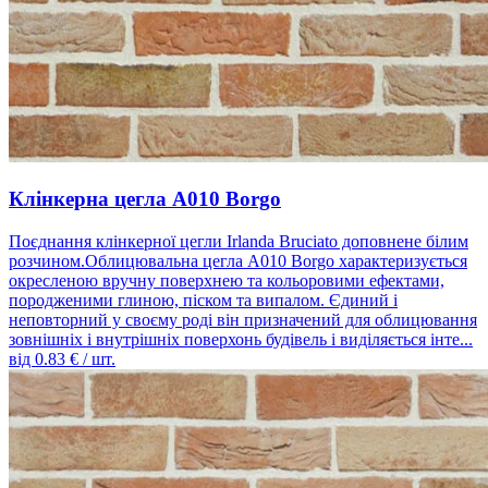
Клінкерна цегла A010 Borgo
Поєднання клінкерної цегли Irlanda Bruciato доповнене білим
розчином.Облицювальна цегла A010 Borgo характеризується
окресленою вручну поверхнею та кольоровими ефектами,
породженими глиною, піском та випалом. Єдиний і
неповторний у своєму роді він призначений для облицювання
зовнішніх і внутрішніх поверхонь будівель і виділяється інте...
від
0.83
€ / шт.