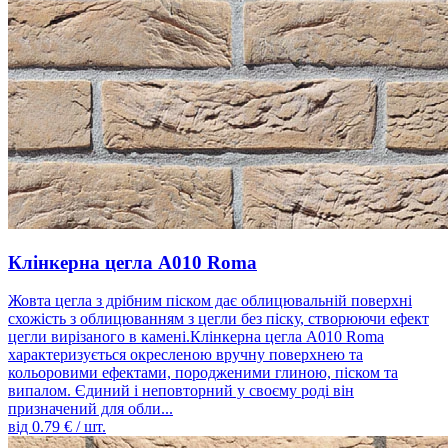
Клінкерна цегла A010 Roma
Жовта цегла з дрібним піском дає облицювальній поверхні
схожість з облицюванням з цегли без піску, створюючи ефект
цегли вирізаного в камені.Клінкерна цегла A010 Roma
характеризується окресленою вручну поверхнею та
кольоровими ефектами, породженими глиною, піском та
випалом. Єдиний і неповторний у своєму роді він
призначений для обли...
від
0.79
€ / шт.