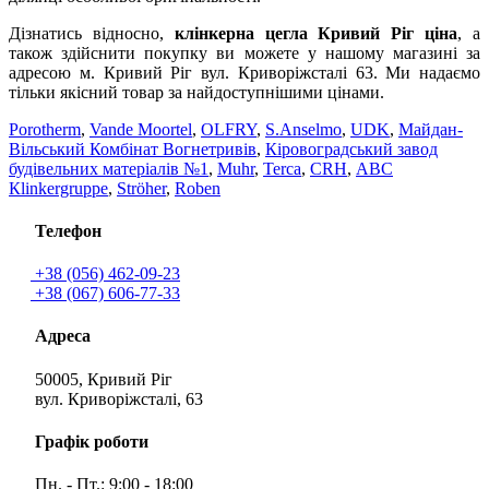
Дізнатись відносно,
клінкерна цегла Кривий Ріг ціна
, а
також здійснити покупку ви можете у нашому магазині за
адресою м. Кривий Ріг вул. Криворіжсталі 63. Ми надаємо
тільки якісний товар за найдоступнішими цінами.
Porotherm
,
Vande Moortel
,
OLFRY
,
S.Anselmo
,
UDK
,
Майдан-
Вільський Комбінат Вогнетривів
,
Кіровоградський завод
будівельних матеріалів №1
,
Muhr
,
Terca
,
CRH
,
АВС
Кlinkergruppe
,
Ströher
,
Roben
Телефон
+38 (056) 462-09-23
+38 (067) 606-77-33
Адреса
50005, Кривий Ріг
вул. Криворіжсталі, 63
Графік роботи
Пн. - Пт.: 9:00 - 18:00