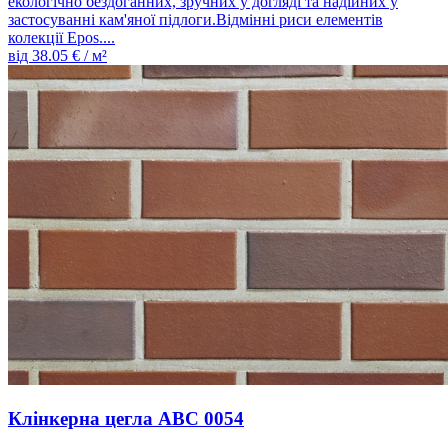
екологічно бездоганних, зручних у догляді та надійних у
застосуванні кам'яної підлоги.Відмінні риси елементів
колекції Epos....
від
38.05
€ / м²
Клінкерна цегла ABC 0054