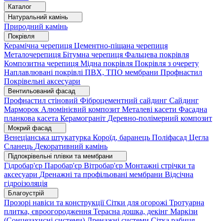
Каталог
Натуральний камінь
Природний камінь
Покрівля
Керамічна черепиця
Цементно-піщана черепиця
Металочерепиця
Бітумна черепиця
Фальцева покрівля
Композитна черепиця
Мідна покрівля
Покрівля з очерету
Наплавлювані покрівлі
ПВХ, ТПО мембрани
Профнастил
Покрівельні аксесуари
Вентильований фасад
Профнастил стіновий
Фіброцементний сайдинг
Сайдинг
Марморок
Алюмінієвий композит
Металеві касети
Фасадна
планкова касета
Керамограніт
Деревно-полімерний композит
Мокрий фасад
Венеціанська штукатурка
Короїд, баранець
Поліфасад
Цегла
Сланець
Декоративний камінь
Підпокрівельні плівки та мембрани
Гідробар'єр
Паробар'єр
Вітробар'єр
Монтажні стрічки та
аксесуари
Дренажні та профільовані мембрани
Відсічна
гідроізоляція
Благоустрій
Прозорі навіси та конструкції
Сітки для огорожі
Тротуарна
плитка, євроогородження
Терасна дошка, декінг
Маркізи
(Сонцезахисні системи)
Дренажні системи
Сітка рабиця