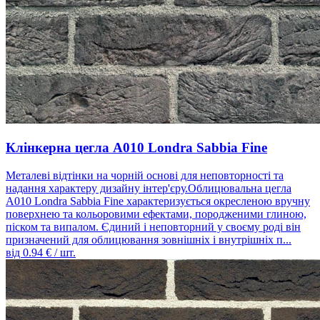
Клінкерна цегла A010 Londra Sabbia Fine
Металеві відтінки на чорній основі для неповторності та
надання характеру дизайну інтер'єру.Облицювальна цегла
A010 Londra Sabbia Fine характеризується окресленою вручну
поверхнею та кольоровими ефектами, породженими глиною,
піском та випалом. Єдиний і неповторний у своєму роді він
призначений для облицювання зовнішніх і внутрішніх п...
від
0.94
€ / шт.