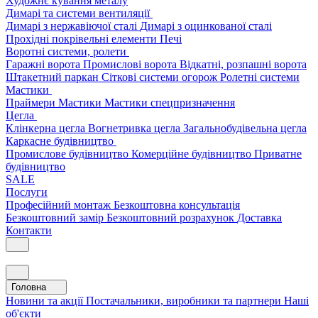
Художнє кування металу
Димарі та системи вентиляції
Димарі з нержавіючої сталі
Димарі з оцинкованої сталі
Прохідні покрівельні елементи
Печі
Воротні системи, ролети
Гаражні ворота
Промислові ворота
Відкатні, розпашні ворота
Штакетний паркан
Сіткові системи огорож
Ролетні системи
Мастики
Праймери
Мастики
Мастики спецпризначення
Цегла
Клінкерна цегла
Вогнетривка цегла
Загальнобудівельна цегла
Каркасне будівництво
Промислове будівництво
Комерційне будівництво
Приватне
будівництво
SALE
Послуги
Професійний монтаж
Безкоштовна консультація
Безкоштовний замір
Безкоштовний розрахунок
Доставка
Контакти
Головна
Новини та акції
Постачальники, виробники та партнери
Наші
об'єкти