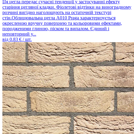
Ця цегла передає сучасні тенденції у застосуванні ефекту
старіння цегляної кладки. Фіолетові відтінки на виноградному
розчині вигідно наголошують на остаточній текстурі
стін.Облицювальна цегла A010 Praga характеризується
окресленою вручну поверхнею та кольоровими ефектами,
породженими глиною, піском та випалом. Єдиний і
неповторний у...
від
0.83
€ / шт.