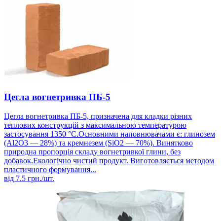
Цегла вогнетривка ПБ-5
Цегла вогнетривка ПБ-5, призначена для кладки різних
теплових конструкцій з максимальною температурою
застосування 1350 °С.Основними наповнювачами є: глинозем
(Al2O3 — 28%) та кремнезем (SiO2 — 70%). Винятково
природна пропорція складу вогнетривкої глини, без
добавок.Екологічно чистий продукт. Виготовляється методом
пластичного формування...
від
7.5
грн./шт.