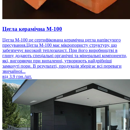
Цегла керамічна М-100
Цегла М-100 це сертифікована керамічна цегла напівсухого
пресування.Цегла М-100 має мікропористу структуру, що
забезпечує високий теплозахист. При його виробництві в
глину додають спеціальні органічні та мінеральні компоненти,
які, вигоряючи при випаленні, утворюють найдрібніші
замкнуті пори. В результаті, продукція зберігає всі переваги
звичайної...
від
3.9
грн./шт.