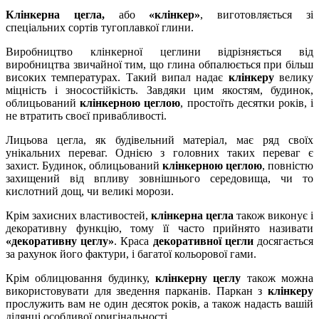
Клінкерна цегла,
або
«клінкер»
, виготовляється зі
спеціальних сортів тугоплавкої глини.
Виробництво клінкерної цеглини відрізняється від
виробництва звичайної тим, що глина обпалюється при більш
високих температурах. Такий випал надає
клінкеру
велику
міцність і зносостійкість. Завдяки цим якостям, будинок,
облицьований
клінкерною цеглою
, простоїть десятки років, і
не втратить своєї привабливості.
Лицьова цегла, як будівельний матеріал, має ряд своїх
унікальних переваг. Однією з головних таких переваг є
захист. Будинок, облицьований
клінкерною цеглою
, повністю
захищений від впливу зовнішнього середовища, чи то
кислотний дощ, чи великі морози.
Крім захисних властивостей,
клінкерна цегла
також виконує і
декоративну функцію, тому її часто прийнято називати
«декоративну цеглу»
. Краса
декоративної цегли
досягається
за рахунок його фактури, і багатої кольорової гами.
Крім облицювання будинку,
клінкерну цеглу
також можна
використовувати для зведення парканів. Паркан з
клінкеру
прослужить вам не один десяток років, а також надасть вашій
ділянці особливої ​​оригінальності.