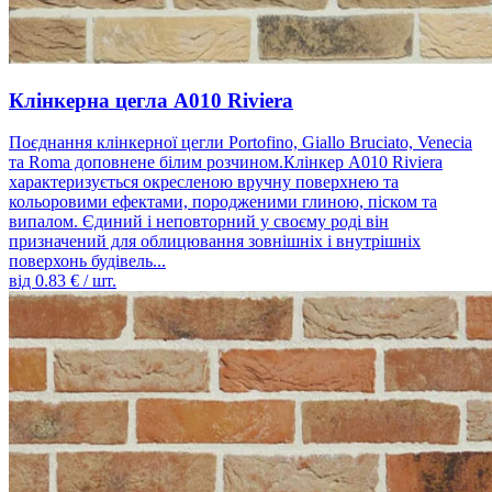
Клінкерна цегла A010 Riviera
Поєднання клінкерної цегли Portofino, Giallo Bruciato, Venecia
та Roma доповнене білим розчином.Клінкер A010 Riviera
характеризується окресленою вручну поверхнею та
кольоровими ефектами, породженими глиною, піском та
випалом. Єдиний і неповторний у своєму роді він
призначений для облицювання зовнішніх і внутрішніх
поверхонь будівель...
від
0.83
€ / шт.