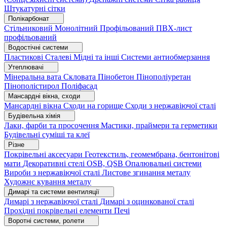
Штукатурні сітки
Полікарбонат
Стільниковий
Монолітний
Профільований
ПВХ-лист
профільований
Водостічні системи
Пластикові
Сталеві
Мідні та інші
Системи антиобмерзання
Утеплювачі
Мінеральна вата
Скловата
Пінобетон
Пінополіуретан
Пінополістирол
Поліфасад
Мансардні вікна, сходи
Мансардні вікна
Сходи на горище
Сходи з нержавіючої сталі
Будівельна хімія
Лаки, фарби та просочення
Мастики, праймери та герметики
Будівельні суміші та клеї
Різне
Покрівельні аксесуари
Геотекстиль, геомембрана, бентонітові
мати
Декоративні стелі
OSB, QSB
Опалювальні системи
Вироби з нержавіючої сталі
Листове згинання металу
Художнє кування металу
Димарі та системи вентиляції
Димарі з нержавіючої сталі
Димарі з оцинкованої сталі
Прохідні покрівельні елементи
Печі
Воротні системи, ролети