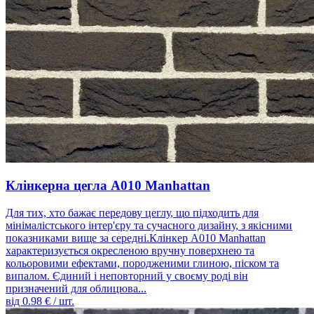
Клінкерна цегла A010 Manhattan
Для тих, хто бажає передову цеглу, що підходить для
мінімалістського інтер'єру та сучасного дизайну, з якісними
показниками вище за середні.Клінкер A010 Manhattan
характеризується окресленою вручну поверхнею та
кольоровими ефектами, породженими глиною, піском та
випалом. Єдиний і неповторний у своєму роді він
призначений для облицюва...
від
0.98
€ / шт.