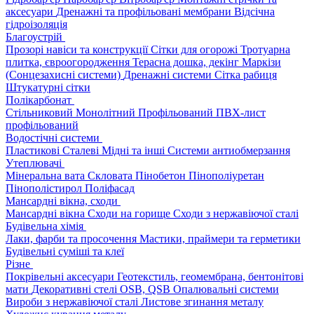
аксесуари
Дренажні та профільовані мембрани
Відсічна
гідроізоляція
Благоустрій
Прозорі навіси та конструкції
Сітки для огорожі
Тротуарна
плитка, євроогородження
Терасна дошка, декінг
Маркізи
(Сонцезахисні системи)
Дренажні системи
Сітка рабиця
Штукатурні сітки
Полікарбонат
Стільниковий
Монолітний
Профільований
ПВХ-лист
профільований
Водостічні системи
Пластикові
Сталеві
Мідні та інші
Системи антиобмерзання
Утеплювачі
Мінеральна вата
Скловата
Пінобетон
Пінополіуретан
Пінополістирол
Поліфасад
Мансардні вікна, сходи
Мансардні вікна
Сходи на горище
Сходи з нержавіючої сталі
Будівельна хімія
Лаки, фарби та просочення
Мастики, праймери та герметики
Будівельні суміші та клеї
Різне
Покрівельні аксесуари
Геотекстиль, геомембрана, бентонітові
мати
Декоративні стелі
OSB, QSB
Опалювальні системи
Вироби з нержавіючої сталі
Листове згинання металу