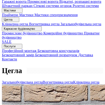
Гаражні ворота
Промислові ворота
Відкатні, розпашні ворота
Штакетний паркан
Сіткові системи огорож
Ролетні системи
Мастики
Праймери
Мастики
Мастики спецпризначення
Цегла
Клінкерна цегла
Вогнетривка цегла
Загальнобудівельна цегла
Каркасне будівництво
Промислове будівництво
Комерційне будівництво
Приватне
будівництво
SALE
Послуги
Професійний монтаж
Безкоштовна консультація
Безкоштовний замір
Безкоштовний розрахунок
Доставка
Контакти
Цегла
Загальнобудівельна цегла
Вогнетривка цегла
Клінкерна цегла