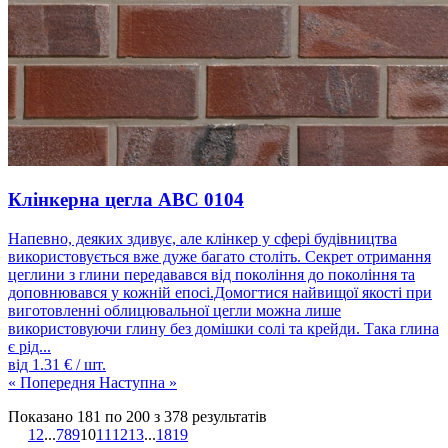
Клінкерна цегла ABC 0104
Напевно, деяких здивує, але клінкер у сфері будівництва
використовується вже дуже багато століть. Секрет отримання
цеглини з глини передавався від покоління до покоління та
доповнювався у кожній епосі.Домогтися найвищої якості при
виготовленні облицювальної цегли можна лише
використовуючи глину без домішки солі та крейди. Така глина
є рід...
від
1.31
€ / шт.
« Попередня
Наступна »
Показано
181
по
200
з
378
результатів
1
2
...
7
8
9
10
11
12
13
...
18
19