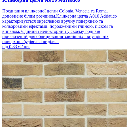
Поєднання клінкерної цегли Colonia, Venecia та Roma,
доповнене білим розчином.Клінкерна цегла A010 Adriatico
характеризується окресленою вручну поверхнею та
кольоровими ефектами, породженими глиною, піском та
випалом. Єдиний і неповторний у своєму роді він
призначений для облицювання зовнішніх і внутрішніх
поверхонь будівель і виділя...
від
0.83
€ / шт.