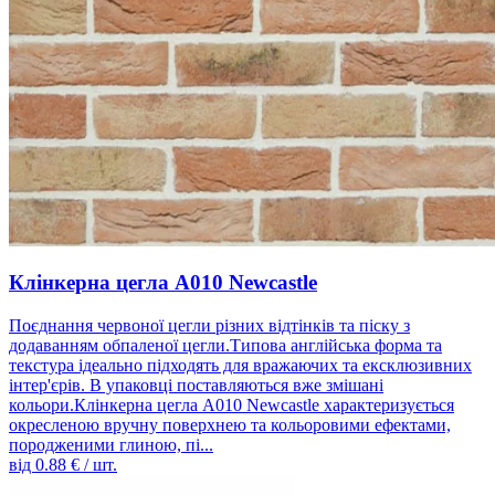
Клінкерна цегла A010 Newcastle
Поєднання червоної цегли різних відтінків та піску з
додаванням обпаленої цегли.Типова англійська форма та
текстура ідеально підходять для вражаючих та ексклюзивних
інтер'єрів. В упаковці поставляються вже змішані
кольори.Клінкерна цегла A010 Newcastle характеризується
окресленою вручну поверхнею та кольоровими ефектами,
породженими глиною, пі...
від
0.88
€ / шт.