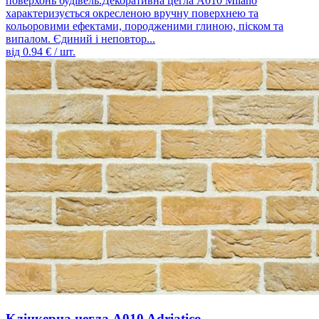
поверхонь будівель.Декоративна цегла A010 Milano
характеризується окресленою вручну поверхнею та
кольоровими ефектами, породженими глиною, піском та
випалом. Єдиний і неповтор...
від
0.94
€ / шт.
Клінкерна цегла A010 Adriatico