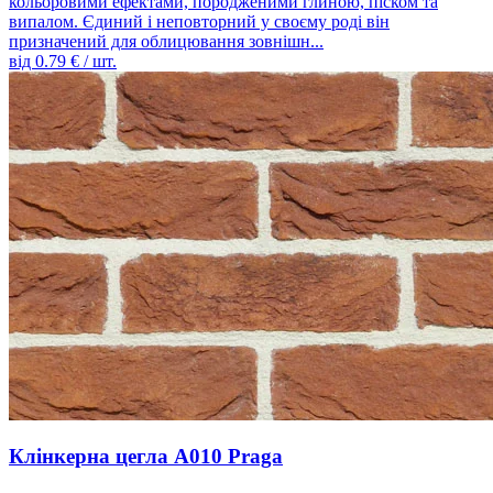
кольоровими ефектами, породженими глиною, піском та
випалом. Єдиний і неповторний у своєму роді він
призначений для облицювання зовнішн...
від
0.79
€ / шт.
Клінкерна цегла A010 Praga