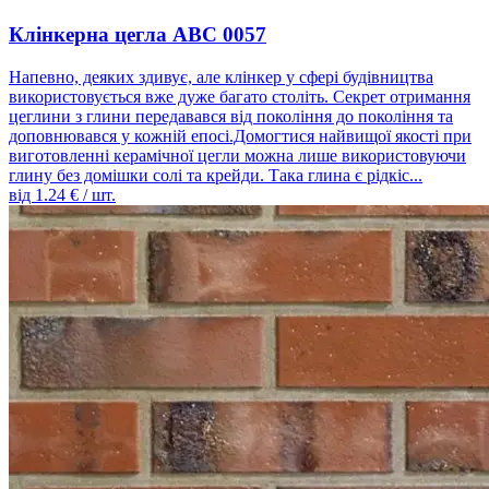
Клінкерна цегла ABC 0057
Напевно, деяких здивує, але клінкер у сфері будівництва
використовується вже дуже багато століть. Секрет отримання
цеглини з глини передавався від покоління до покоління та
доповнювався у кожній епосі.Домогтися найвищої якості при
виготовленні керамічної цегли можна лише використовуючи
глину без домішки солі та крейди. Така глина є рідкіс...
від
1.24
€ / шт.