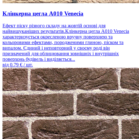
Клінкерна цегла A010 Venecia
Ефект піску різного складу на жовтій основі для
найвишуканіших результатів.Клінкерна цегла A010 Venecia
характеризується окресленою вручну поверхнею та
кольоровими ефектами, породженими глиною, піском та
випалом. Єдиний і неповторний у своєму роді він
призначений для облицювання зовнішніх і внутрішніх
поверхонь будівель і виділяється...
від
0.79
€ / шт.