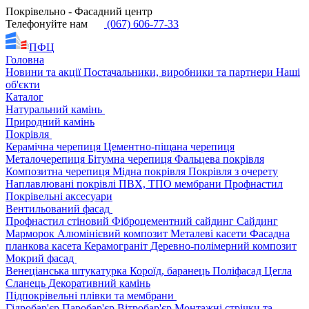
Покрівельно - Фасадний центр
Телефонуйте нам
(067) 606-77-33
ПФЦ
Головна
Новини та акції
Постачальники, виробники та партнери
Наші
об'єкти
Каталог
Натуральний камінь
Природний камінь
Покрівля
Керамічна черепиця
Цементно-піщана черепиця
Металочерепиця
Бітумна черепиця
Фальцева покрівля
Композитна черепиця
Мідна покрівля
Покрівля з очерету
Наплавлювані покрівлі
ПВХ, ТПО мембрани
Профнастил
Покрівельні аксесуари
Вентильований фасад
Профнастил стіновий
Фіброцементний сайдинг
Сайдинг
Марморок
Алюмінієвий композит
Металеві касети
Фасадна
планкова касета
Керамограніт
Деревно-полімерний композит
Мокрий фасад
Венеціанська штукатурка
Короїд, баранець
Поліфасад
Цегла
Сланець
Декоративний камінь
Підпокрівельні плівки та мембрани
Гідробар'єр
Паробар'єр
Вітробар'єр
Монтажні стрічки та