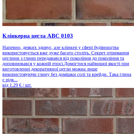
Клінкерна цегла ABC 0103
Напевно, деяких здивує, але клінкер у сфері будівництва
використовується вже дуже багато століть. Секрет отримання
цеглини з глини передавався від покоління до покоління та
доповнювався у кожній епосі.Домогтися найвищої якості при
виготовленні декоративної цегли можна лише
використовуючи глину без домішки солі та крейди. Така глина
є рідк...
від
1.29
€ / шт.