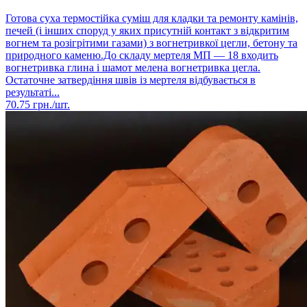
Готова суха термостійка суміш для кладки та ремонту камінів,
печей (і інших споруд у яких присутній контакт з відкритим
вогнем та розігрітими газами) з вогнетривкої цегли, бетону та
природного каменю.До складу мертеля МП — 18 входить
вогнетривка глина і шамот мелена вогнетривка цегла.
Остаточне затвердіння швів із мертеля відбувається в
результаті...
70.75
грн./шт.