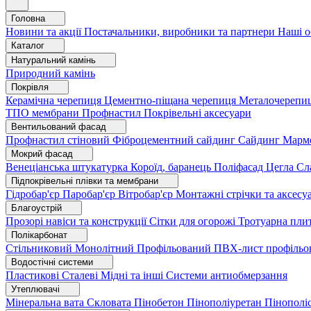
Головна
Новини та акції
Постачальники, виробники та партнери
Наші о
Каталог
Натуральний камінь
Природний камінь
Покрівля
Керамічна черепиця
Цементно-піщана черепиця
Металочерепи
ТПО мембрани
Профнастил
Покрівельні аксесуари
Вентильований фасад
Профнастил стіновий
Фіброцементний сайдинг
Сайдинг
Марм
Мокрий фасад
Венеціанська штукатурка
Короїд, баранець
Поліфасад
Цегла
Сл
Підпокрівельні плівки та мембрани
Гідробар'єр
Паробар'єр
Вітробар'єр
Монтажні стрічки та аксес
Благоустрій
Прозорі навіси та конструкції
Сітки для огорожі
Тротуарна пли
Полікарбонат
Стільниковий
Монолітний
Профільований
ПВХ-лист профільо
Водостічні системи
Пластикові
Сталеві
Мідні та інші
Системи антиобмерзання
Утеплювачі
Мінеральна вата
Скловата
Пінобетон
Пінополіуретан
Пінополі