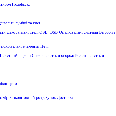
стирол
Поліфасад
дівельні суміші та клеї
мати
Декоративні стелі
OSB, QSB
Опалювальні системи
Вироби з
 покрівельні елементи
Печі
такетний паркан
Сіткові системи огорож
Ролетні системи
дівництво
замір
Безкоштовний розрахунок
Доставка