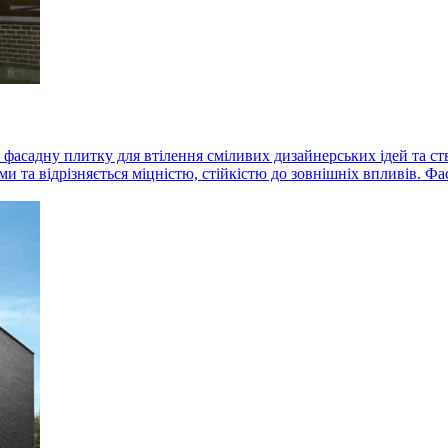
 фасадну плитку для втілення сміливих дизайнерських ідей та ст
 та відрізняється міцністю, стійкістю до зовнішніх впливів. Фас