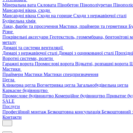
Мінеральна вата
Скловата
Пінобетон
Пінополіуретан
Пінополі
Мансардні вікна, сходи
Мансардні вікна
Сходи на горище
Сходи з нержавіючої сталі
Будівельна хімія
Лаки, фарби та просочення
Мастики, праймери та герметики
Бу
Різне
Покрівельні аксесуари
Геотекстиль, геомембрана, бентонітові 
металу
Димарі та системи вентиляції
Димарі з нержавіючої сталі
Димарі з оцинкованої сталі
Прохідні
Воротні системи, ролети
Гаражні ворота
Промислові ворота
Відкатні, розпашні ворота
Ш
Мастики
Праймери
Мастики
Мастики спецпризначення
Цегла
Клінкерна цегла
Вогнетривка цегла
Загальнобудівельна цегла
Каркасне будівництво
Промислове будівництво
Комерційне будівництво
Приватне бу
SALE
Послуги
Професійний монтаж
Безкоштовна консультація
Безкоштовний 
Контакти