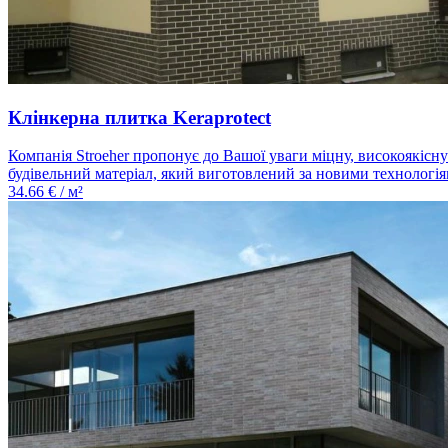
Клінкерна плитка Keraprotect
Компанія Stroeher пропонує до Вашої уваги міцну, високоякісну
будівельний матеріал, який виготовлений за новими технологіями
34.66
€ / м²