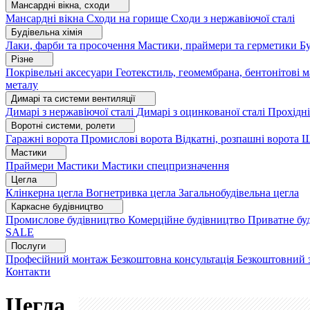
Мансардні вікна, сходи
Мансардні вікна
Сходи на горище
Сходи з нержавіючої сталі
Будівельна хімія
Лаки, фарби та просочення
Мастики, праймери та герметики
Бу
Різне
Покрівельні аксесуари
Геотекстиль, геомембрана, бентонітові 
металу
Димарі та системи вентиляції
Димарі з нержавіючої сталі
Димарі з оцинкованої сталі
Прохідні
Воротні системи, ролети
Гаражні ворота
Промислові ворота
Відкатні, розпашні ворота
Ш
Мастики
Праймери
Мастики
Мастики спецпризначення
Цегла
Клінкерна цегла
Вогнетривка цегла
Загальнобудівельна цегла
Каркасне будівництво
Промислове будівництво
Комерційне будівництво
Приватне бу
SALE
Послуги
Професійний монтаж
Безкоштовна консультація
Безкоштовний 
Контакти
Цегла