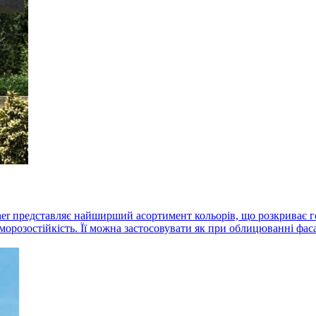
oher представляє найширший асортимент кольорів, що розкриває г
морозостійкість. Її можна застосовувати як при облицюванні фасад