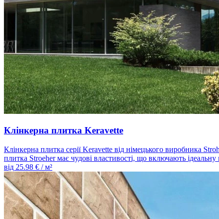
Клінкерна плитка Keravette
Клінкерна плитка серії Keravette від німецького виробника Str
плитка Stroeher має чудові властивості, що включають ідеальну 
від
25.98
€ / м²