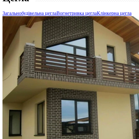
Загальнобудівельна цегла
Вогнетривка цегла
Клінкерна цегла