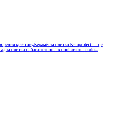
ворення креативу.Керамічна плитка Keraprotect — це
адна плитка набагато тонша в порівнянні з клін...