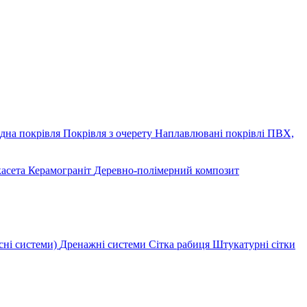
дна покрівля
Покрівля з очерету
Наплавлювані покрівлі
ПВХ,
касета
Керамограніт
Деревно-полімерний композит
сні системи)
Дренажні системи
Сітка рабиця
Штукатурні сітки