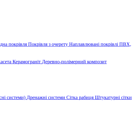
дна покрівля
Покрівля з очерету
Наплавлювані покрівлі
ПВХ,
касета
Керамограніт
Деревно-полімерний композит
сні системи)
Дренажні системи
Сітка рабиця
Штукатурні сітки