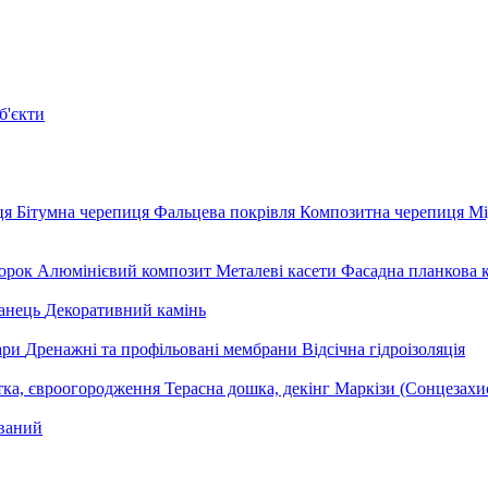
б'єкти
ця
Бітумна черепиця
Фальцева покрівля
Композитна черепиця
Мі
орок
Алюмінієвий композит
Металеві касети
Фасадна планкова 
анець
Декоративний камінь
уари
Дренажні та профільовані мембрани
Відсічна гідроізоляція
тка, євроогородження
Терасна дошка, декінг
Маркізи (Сонцезахи
ваний