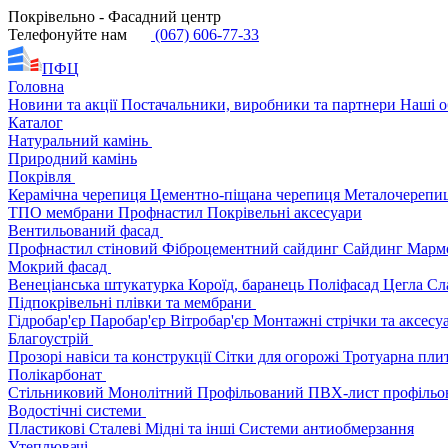
Покрівельно - Фасадний центр
Телефонуйте нам
(067) 606-77-33
ПФЦ
Головна
Новини та акції
Постачальники, виробники та партнери
Наші о
Каталог
Натуральний камінь
Природний камінь
Покрівля
Керамічна черепиця
Цементно-піщана черепиця
Металочерепи
ТПО мембрани
Профнастил
Покрівельні аксесуари
Вентильований фасад
Профнастил стіновий
Фіброцементний сайдинг
Сайдинг
Марм
Мокрий фасад
Венеціанська штукатурка
Короїд, баранець
Поліфасад
Цегла
Сл
Підпокрівельні плівки та мембрани
Гідробар'єр
Паробар'єр
Вітробар'єр
Монтажні стрічки та аксес
Благоустрій
Прозорі навіси та конструкції
Сітки для огорожі
Тротуарна пли
Полікарбонат
Стільниковий
Монолітний
Профільований
ПВХ-лист профільо
Водостічні системи
Пластикові
Сталеві
Мідні та інші
Системи антиобмерзання
Утеплювачі