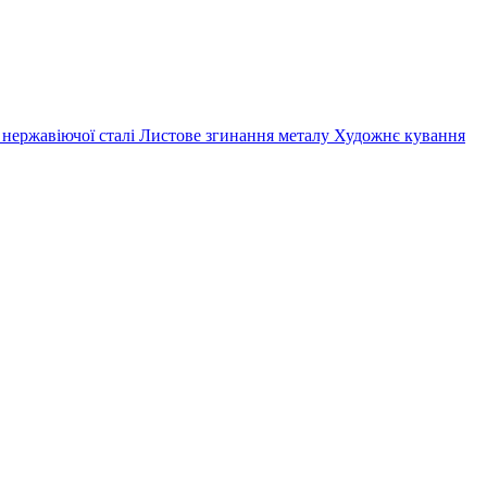
 нержавіючої сталі
Листове згинання металу
Художнє кування