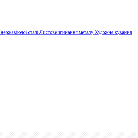
 нержавіючої сталі
Листове згинання металу
Художнє кування