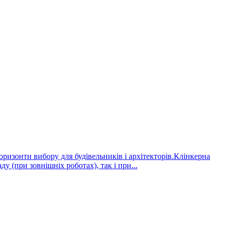
оризонти вибору для будівельників і архітекторів.Клінкерна
у (при зовнішніх роботах), так і при...