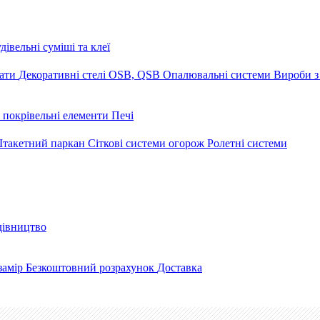
дівельні суміші та клеї
мати
Декоративні стелі
OSB, QSB
Опалювальні системи
Вироби з
 покрівельні елементи
Печі
такетний паркан
Сіткові системи огорож
Ролетні системи
дівництво
замір
Безкоштовний розрахунок
Доставка