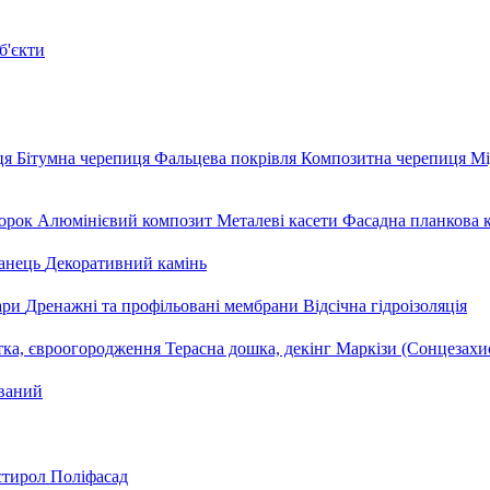
б'єкти
ця
Бітумна черепиця
Фальцева покрівля
Композитна черепиця
Мі
орок
Алюмінієвий композит
Металеві касети
Фасадна планкова 
анець
Декоративний камінь
уари
Дренажні та профільовані мембрани
Відсічна гідроізоляція
тка, євроогородження
Терасна дошка, декінг
Маркізи (Сонцезахи
ваний
стирол
Поліфасад