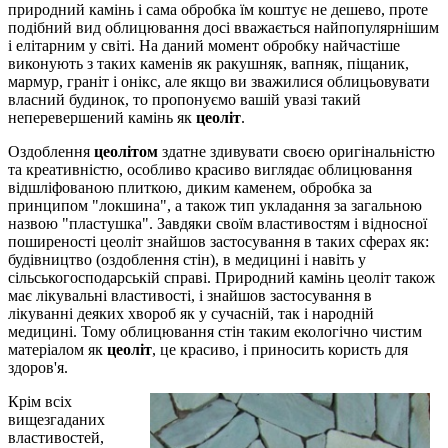
природний камінь і сама обробка їм коштує не дешево, проте
подібний вид облицювання досі вважається найпопулярнішим
і елітарним у світі. На даний момент обробку найчастіше
виконують з таких каменів як ракушняк, вапняк, піщаник,
мармур, граніт і онікс, але якщо ви зважилися облицьовувати
власний будинок, то пропонуємо вашій увазі такий
неперевершений камінь як
цеоліт
.
Оздоблення
цеолітом
здатне здивувати своєю оригінальністю
та креативністю, особливо красиво виглядає облицювання
відшліфованою плиткою, диким каменем, обробка за
принципом "локшина", а також тип укладання за загальною
назвою "пластушка". Завдяки своїм властивостям і відносної
поширеності цеоліт знайшов застосування в таких сферах як:
будівництво (оздоблення стін), в медицині і навіть у
сільськогосподарській справі. Природний камінь цеоліт також
має лікувальні властивості, і знайшов застосування в
лікуванні деяких хвороб як у сучасній, так і народній
медицині. Тому облицювання стін таким екологічно чистим
матеріалом як
цеоліт
, це красиво, і приносить користь для
здоров'я.
Крім всіх
вищезгаданих
властивостей,