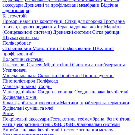
аксесуари
Дренажні та профільовані мембрани
Відсічна
гідроізоляція
Благоустрій
Прозорі навіси та конструкції
Сітки для огорожі
Тротуарна
плитка, євроогородження
Терасна дошка, декінг
Маркізи
(Сонцезахисні системи)
Дренажні системи
Сітка рабиця
Штукатурні сітки
Полікарбонат
Стільниковий
Монолітний
Профільований
ПВХ-лист
профільований
Водостічні системи
Пластикові
Сталеві
Мідні та інші
Системи антиобмерзання
Утеплювачі
Мінеральна вата
Скловата
Пінобетон
Пінополіуретан
Пінополістирол
Поліфасад
Мансардні вікна, сходи
Мансардні вікна
Сходи на горище
Сходи з нержавіючої сталі
Будівельна хімія
Лаки, фарби та просочення
Мастики, праймери та герметики
Будівельні суміші та клеї
Різне
Покрівельні аксесуари
Геотекстиль, геомембрана, бентонітові
мати
Декоративні стелі
OSB, QSB
Опалювальні системи
Вироби з нержавіючої сталі
Листове згинання металу