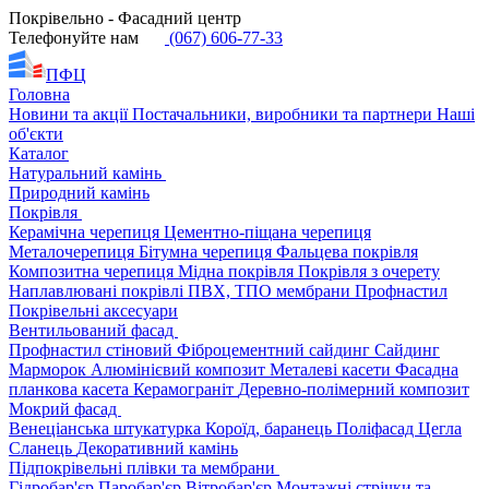
Покрівельно - Фасадний центр
Телефонуйте нам
(067) 606-77-33
ПФЦ
Головна
Новини та акції
Постачальники, виробники та партнери
Наші
об'єкти
Каталог
Натуральний камінь
Природний камінь
Покрівля
Керамічна черепиця
Цементно-піщана черепиця
Металочерепиця
Бітумна черепиця
Фальцева покрівля
Композитна черепиця
Мідна покрівля
Покрівля з очерету
Наплавлювані покрівлі
ПВХ, ТПО мембрани
Профнастил
Покрівельні аксесуари
Вентильований фасад
Профнастил стіновий
Фіброцементний сайдинг
Сайдинг
Марморок
Алюмінієвий композит
Металеві касети
Фасадна
планкова касета
Керамограніт
Деревно-полімерний композит
Мокрий фасад
Венеціанська штукатурка
Короїд, баранець
Поліфасад
Цегла
Сланець
Декоративний камінь
Підпокрівельні плівки та мембрани
Гідробар'єр
Паробар'єр
Вітробар'єр
Монтажні стрічки та