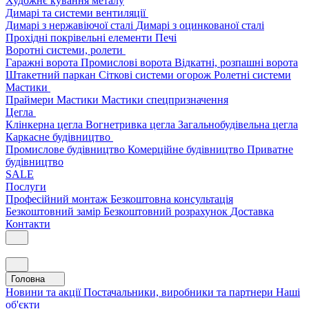
Художнє кування металу
Димарі та системи вентиляції
Димарі з нержавіючої сталі
Димарі з оцинкованої сталі
Прохідні покрівельні елементи
Печі
Воротні системи, ролети
Гаражні ворота
Промислові ворота
Відкатні, розпашні ворота
Штакетний паркан
Сіткові системи огорож
Ролетні системи
Мастики
Праймери
Мастики
Мастики спецпризначення
Цегла
Клінкерна цегла
Вогнетривка цегла
Загальнобудівельна цегла
Каркасне будівництво
Промислове будівництво
Комерційне будівництво
Приватне
будівництво
SALE
Послуги
Професійний монтаж
Безкоштовна консультація
Безкоштовний замір
Безкоштовний розрахунок
Доставка
Контакти
Головна
Новини та акції
Постачальники, виробники та партнери
Наші
об'єкти