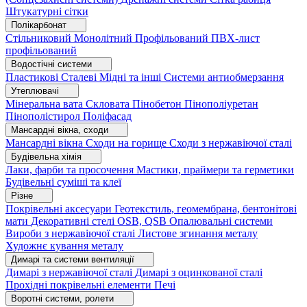
Штукатурні сітки
Полікарбонат
Стільниковий
Монолітний
Профільований
ПВХ-лист
профільований
Водостічні системи
Пластикові
Сталеві
Мідні та інші
Системи антиобмерзання
Утеплювачі
Мінеральна вата
Скловата
Пінобетон
Пінополіуретан
Пінополістирол
Поліфасад
Мансардні вікна, сходи
Мансардні вікна
Сходи на горище
Сходи з нержавіючої сталі
Будівельна хімія
Лаки, фарби та просочення
Мастики, праймери та герметики
Будівельні суміші та клеї
Різне
Покрівельні аксесуари
Геотекстиль, геомембрана, бентонітові
мати
Декоративні стелі
OSB, QSB
Опалювальні системи
Вироби з нержавіючої сталі
Листове згинання металу
Художнє кування металу
Димарі та системи вентиляції
Димарі з нержавіючої сталі
Димарі з оцинкованої сталі
Прохідні покрівельні елементи
Печі
Воротні системи, ролети