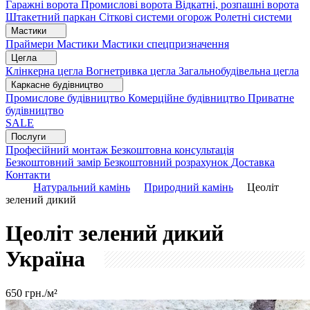
Гаражні ворота
Промислові ворота
Відкатні, розпашні ворота
Штакетний паркан
Сіткові системи огорож
Ролетні системи
Мастики
Праймери
Мастики
Мастики спецпризначення
Цегла
Клінкерна цегла
Вогнетривка цегла
Загальнобудівельна цегла
Каркасне будівництво
Промислове будівництво
Комерційне будівництво
Приватне
будівництво
SALE
Послуги
Професійний монтаж
Безкоштовна консультація
Безкоштовний замір
Безкоштовний розрахунок
Доставка
Контакти
Натуральний камінь
Природний камінь
Цеоліт
зелений дикий
Цеоліт зелений дикий
Україна
650
грн./м²