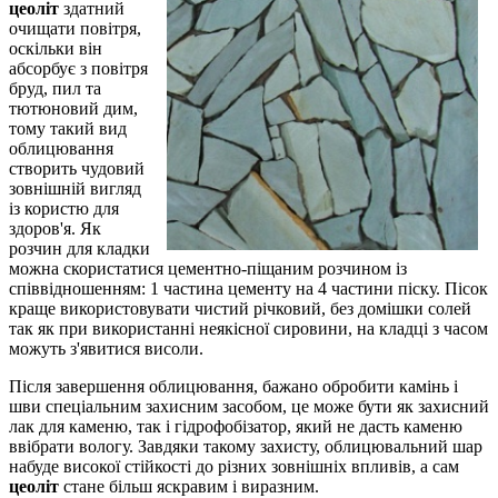
цеоліт
здатний
очищати повітря,
оскільки він
абсорбує з повітря
бруд, пил та
тютюновий дим,
тому такий вид
облицювання
створить чудовий
зовнішній вигляд
із користю для
здоров'я. Як
розчин для кладки
можна скористатися цементно-піщаним розчином із
співвідношенням: 1 частина цементу на 4 частини піску. Пісок
краще використовувати чистий річковий, без домішки солей
так як при використанні неякісної сировини, на кладці з часом
можуть з'явитися висоли.
Після завершення облицювання, бажано обробити камінь і
шви спеціальним захисним засобом, це може бути як захисний
лак для каменю, так і гідрофобізатор, який не дасть каменю
ввібрати вологу. Завдяки такому захисту, облицювальний шар
набуде високої стійкості до різних зовнішніх впливів, а сам
цеоліт
стане більш яскравим і виразним.