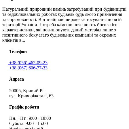
Натуральний природний камінь затребуваний при будівництві
та оздоблювальних роботах будівель будь-якого призначення
та спрямованості. Він знайшов широке застосування по всій
території України. Потреба каменю пояснюють його якісні
характеристики, які позиціонують даний матеріал лише з
позитивного боку.агато будівельних компаній та окремих
клієнтів в...
Телефон
+38 (056) 462-09-23
+38 (067) 606-77-33
Адреса
50005, Кривий Ріг
вул. Криворіжсталі, 63
Графік роботи
Пн. - Пт.: 9:00 - 18:00
Субота: 9:00 - 15:00
Неділя: вихідний