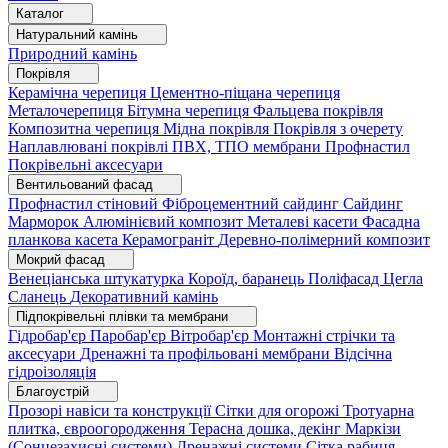
Каталог
Натуральний камінь
Природний камінь
Покрівля
Керамічна черепиця
Цементно-піщана черепиця
Металочерепиця
Бітумна черепиця
Фальцева покрівля
Композитна черепиця
Мідна покрівля
Покрівля з очерету
Наплавлювані покрівлі
ПВХ, ТПО мембрани
Профнастил
Покрівельні аксесуари
Вентильований фасад
Профнастил стіновий
Фіброцементний сайдинг
Сайдинг
Марморок
Алюмінієвий композит
Металеві касети
Фасадна
планкова касета
Керамограніт
Деревно-полімерний композит
Мокрий фасад
Венеціанська штукатурка
Короїд, баранець
Поліфасад
Цегла
Сланець
Декоративний камінь
Підпокрівельні плівки та мембрани
Гідробар'єр
Паробар'єр
Вітробар'єр
Монтажні стрічки та
аксесуари
Дренажні та профільовані мембрани
Відсічна
гідроізоляція
Благоустрій
Прозорі навіси та конструкції
Сітки для огорожі
Тротуарна
плитка, євроогородження
Терасна дошка, декінг
Маркізи
(Сонцезахисні системи)
Дренажні системи
Сітка рабиця