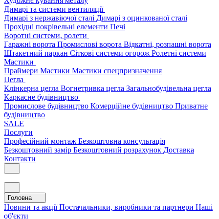
Художнє кування металу
Димарі та системи вентиляції
Димарі з нержавіючої сталі
Димарі з оцинкованої сталі
Прохідні покрівельні елементи
Печі
Воротні системи, ролети
Гаражні ворота
Промислові ворота
Відкатні, розпашні ворота
Штакетний паркан
Сіткові системи огорож
Ролетні системи
Мастики
Праймери
Мастики
Мастики спецпризначення
Цегла
Клінкерна цегла
Вогнетривка цегла
Загальнобудівельна цегла
Каркасне будівництво
Промислове будівництво
Комерційне будівництво
Приватне
будівництво
SALE
Послуги
Професійний монтаж
Безкоштовна консультація
Безкоштовний замір
Безкоштовний розрахунок
Доставка
Контакти
Головна
Новини та акції
Постачальники, виробники та партнери
Наші
об'єкти