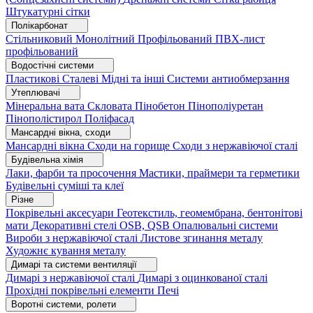
Штукатурні сітки
Полікарбонат
Стільниковий
Монолітний
Профільований
ПВХ-лист
профільований
Водостічні системи
Пластикові
Сталеві
Мідні та інші
Системи антиобмерзання
Утеплювачі
Мінеральна вата
Скловата
Пінобетон
Пінополіуретан
Пінополістирол
Поліфасад
Мансардні вікна, сходи
Мансардні вікна
Сходи на горище
Сходи з нержавіючої сталі
Будівельна хімія
Лаки, фарби та просочення
Мастики, праймери та герметики
Будівельні суміші та клеї
Різне
Покрівельні аксесуари
Геотекстиль, геомембрана, бентонітові
мати
Декоративні стелі
OSB, QSB
Опалювальні системи
Вироби з нержавіючої сталі
Листове згинання металу
Художнє кування металу
Димарі та системи вентиляції
Димарі з нержавіючої сталі
Димарі з оцинкованої сталі
Прохідні покрівельні елементи
Печі
Воротні системи, ролети