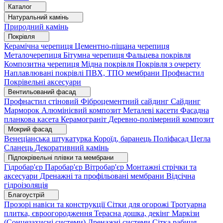
Каталог
Натуральний камінь
Природний камінь
Покрівля
Керамічна черепиця
Цементно-піщана черепиця
Металочерепиця
Бітумна черепиця
Фальцева покрівля
Композитна черепиця
Мідна покрівля
Покрівля з очерету
Наплавлювані покрівлі
ПВХ, ТПО мембрани
Профнастил
Покрівельні аксесуари
Вентильований фасад
Профнастил стіновий
Фіброцементний сайдинг
Сайдинг
Марморок
Алюмінієвий композит
Металеві касети
Фасадна
планкова касета
Керамограніт
Деревно-полімерний композит
Мокрий фасад
Венеціанська штукатурка
Короїд, баранець
Поліфасад
Цегла
Сланець
Декоративний камінь
Підпокрівельні плівки та мембрани
Гідробар'єр
Паробар'єр
Вітробар'єр
Монтажні стрічки та
аксесуари
Дренажні та профільовані мембрани
Відсічна
гідроізоляція
Благоустрій
Прозорі навіси та конструкції
Сітки для огорожі
Тротуарна
плитка, євроогородження
Терасна дошка, декінг
Маркізи
(Сонцезахисні системи)
Дренажні системи
Сітка рабиця