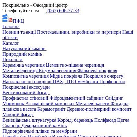
Покрівельно - Фасадний центр
Телефонуйте нам
(067) 606-77-33
ПФЦ
Головна
Новини та акції
Постачальники, виробники та партнери
Наші
об'єкти
Каталог
Натуральний камінь
Природний камінь
Покрівля
Керамічна черепиця
Цементно-піщана черепиця
Металочерепиця
Бітумна черепиця
Фальцева покрівля
Композитна черепиця
Мідна покрівля
Покрівля з очерету
Наплавлювані покрівлі
ПВХ, ТПО мембрани
Профнастил
Покрівельні аксесуари
Вентильований фасад
Профнастил стіновий
Фіброцементний сайдинг
Сайдинг
Марморок
Алюмінієвий композит
Металеві касети
Фасадна
планкова касета
Керамограніт
Деревно-полімерний композит
Мокрий фасад
Венеціанська штукатурка
Короїд, баранець
Поліфасад
Цегла
Сланець
Декоративний камінь
Підпокрівельні плівки та мембрани
Гідробар'єр
Паробар'єр
Вітробар'єр
Монтажні стрічки та