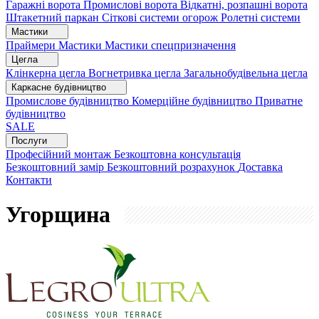
Гаражні ворота
Промислові ворота
Відкатні, розпашні ворота
Штакетний паркан
Сіткові системи огорож
Ролетні системи
Мастики
Праймери
Мастики
Мастики спецпризначення
Цегла
Клінкерна цегла
Вогнетривка цегла
Загальнобудівельна цегла
Каркасне будівництво
Промислове будівництво
Комерційне будівництво
Приватне
будівництво
SALE
Послуги
Професійний монтаж
Безкоштовна консультація
Безкоштовний замір
Безкоштовний розрахунок
Доставка
Контакти
Угорщина