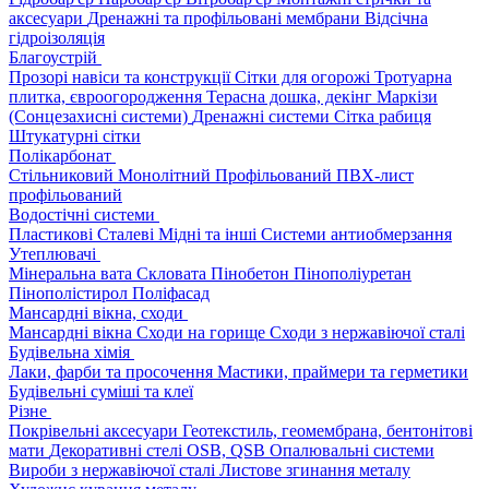
аксесуари
Дренажні та профільовані мембрани
Відсічна
гідроізоляція
Благоустрій
Прозорі навіси та конструкції
Сітки для огорожі
Тротуарна
плитка, євроогородження
Терасна дошка, декінг
Маркізи
(Сонцезахисні системи)
Дренажні системи
Сітка рабиця
Штукатурні сітки
Полікарбонат
Стільниковий
Монолітний
Профільований
ПВХ-лист
профільований
Водостічні системи
Пластикові
Сталеві
Мідні та інші
Системи антиобмерзання
Утеплювачі
Мінеральна вата
Скловата
Пінобетон
Пінополіуретан
Пінополістирол
Поліфасад
Мансардні вікна, сходи
Мансардні вікна
Сходи на горище
Сходи з нержавіючої сталі
Будівельна хімія
Лаки, фарби та просочення
Мастики, праймери та герметики
Будівельні суміші та клеї
Різне
Покрівельні аксесуари
Геотекстиль, геомембрана, бентонітові
мати
Декоративні стелі
OSB, QSB
Опалювальні системи
Вироби з нержавіючої сталі
Листове згинання металу