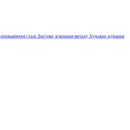
 нержавіючої сталі
Листове згинання металу
Художнє кування