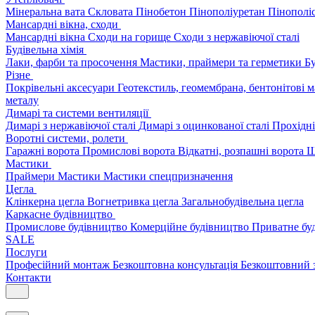
Мінеральна вата
Скловата
Пінобетон
Пінополіуретан
Пінополі
Мансардні вікна, сходи
Мансардні вікна
Сходи на горище
Сходи з нержавіючої сталі
Будівельна хімія
Лаки, фарби та просочення
Мастики, праймери та герметики
Бу
Різне
Покрівельні аксесуари
Геотекстиль, геомембрана, бентонітові 
металу
Димарі та системи вентиляції
Димарі з нержавіючої сталі
Димарі з оцинкованої сталі
Прохідні
Воротні системи, ролети
Гаражні ворота
Промислові ворота
Відкатні, розпашні ворота
Ш
Мастики
Праймери
Мастики
Мастики спецпризначення
Цегла
Клінкерна цегла
Вогнетривка цегла
Загальнобудівельна цегла
Каркасне будівництво
Промислове будівництво
Комерційне будівництво
Приватне бу
SALE
Послуги
Професійний монтаж
Безкоштовна консультація
Безкоштовний 
Контакти