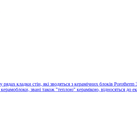
у рядах кладки стін, які зводяться з керамічних блоків Porothe
 керамоблоки, звані також "теплою" керамікою, відносяться до еко