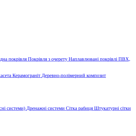
дна покрівля
Покрівля з очерету
Наплавлювані покрівлі
ПВХ,
касета
Керамограніт
Деревно-полімерний композит
сні системи)
Дренажні системи
Сітка рабиця
Штукатурні сітки