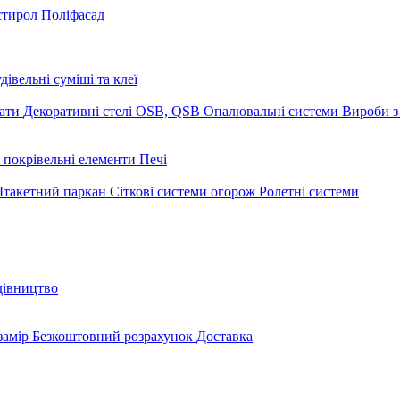
стирол
Поліфасад
дівельні суміші та клеї
мати
Декоративні стелі
OSB, QSB
Опалювальні системи
Вироби з
 покрівельні елементи
Печі
такетний паркан
Сіткові системи огорож
Ролетні системи
дівництво
замір
Безкоштовний розрахунок
Доставка