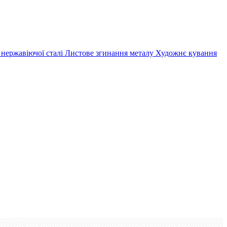
 нержавіючої сталі
Листове згинання металу
Художнє кування