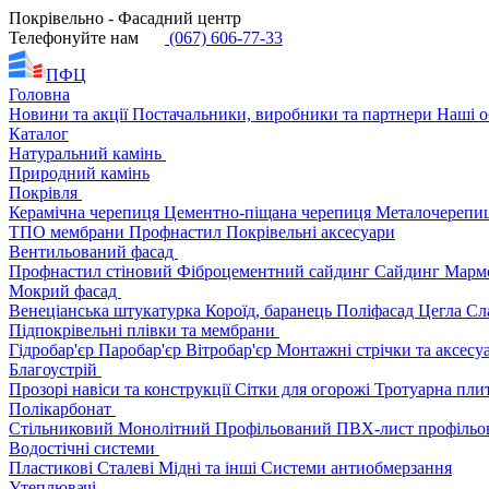
Покрівельно - Фасадний центр
Телефонуйте нам
(067) 606-77-33
ПФЦ
Головна
Новини та акції
Постачальники, виробники та партнери
Наші о
Каталог
Натуральний камінь
Природний камінь
Покрівля
Керамічна черепиця
Цементно-піщана черепиця
Металочерепи
ТПО мембрани
Профнастил
Покрівельні аксесуари
Вентильований фасад
Профнастил стіновий
Фіброцементний сайдинг
Сайдинг
Марм
Мокрий фасад
Венеціанська штукатурка
Короїд, баранець
Поліфасад
Цегла
Сл
Підпокрівельні плівки та мембрани
Гідробар'єр
Паробар'єр
Вітробар'єр
Монтажні стрічки та аксес
Благоустрій
Прозорі навіси та конструкції
Сітки для огорожі
Тротуарна пли
Полікарбонат
Стільниковий
Монолітний
Профільований
ПВХ-лист профільо
Водостічні системи
Пластикові
Сталеві
Мідні та інші
Системи антиобмерзання
Утеплювачі