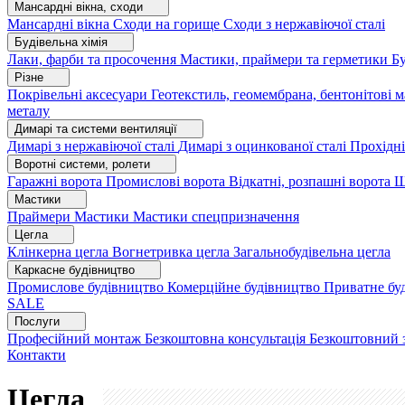
Мансардні вікна, сходи
Мансардні вікна
Сходи на горище
Сходи з нержавіючої сталі
Будівельна хімія
Лаки, фарби та просочення
Мастики, праймери та герметики
Бу
Різне
Покрівельні аксесуари
Геотекстиль, геомембрана, бентонітові 
металу
Димарі та системи вентиляції
Димарі з нержавіючої сталі
Димарі з оцинкованої сталі
Прохідні
Воротні системи, ролети
Гаражні ворота
Промислові ворота
Відкатні, розпашні ворота
Ш
Мастики
Праймери
Мастики
Мастики спецпризначення
Цегла
Клінкерна цегла
Вогнетривка цегла
Загальнобудівельна цегла
Каркасне будівництво
Промислове будівництво
Комерційне будівництво
Приватне бу
SALE
Послуги
Професійний монтаж
Безкоштовна консультація
Безкоштовний 
Контакти
Цегла