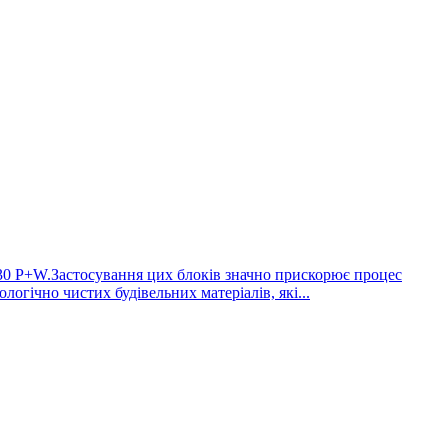
rm 30 P+W.Застосування цих блоків значно прискорює процес
логічно чистих будівельних матеріалів, які...