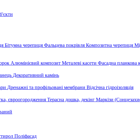
б'єкти
ця
Бітумна черепиця
Фальцева покрівля
Композитна черепиця
Мі
орок
Алюмінієвий композит
Металеві касети
Фасадна планкова 
анець
Декоративний камінь
уари
Дренажні та профільовані мембрани
Відсічна гідроізоляція
тка, євроогородження
Терасна дошка, декінг
Маркізи (Сонцезахи
ваний
стирол
Поліфасад