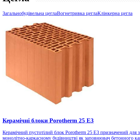
Загальнобудівельна цегла
Вогнетривка цегла
Клінкерна цегла
Керамічні блоки Porotherm 25 E3
Керамічний пустотілий блок Porotherm 25 E3 призначений для з
монолітно-каркасному будівництві як заповнювач бетонного кар