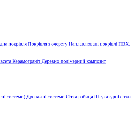
дна покрівля
Покрівля з очерету
Наплавлювані покрівлі
ПВХ,
касета
Керамограніт
Деревно-полімерний композит
сні системи)
Дренажні системи
Сітка рабиця
Штукатурні сітки