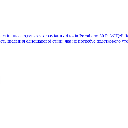
 стін, що зводяться з керамічних блоків Porotherm 30 P+W.Цей бл
ь зведення одношарової стіни, яка не потребує додаткового утепл