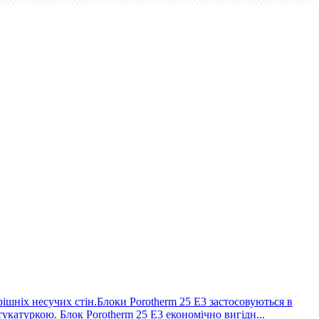
ішніх несучих стін.Блоки Porotherm 25 E3 застосовуються в
катуркою. Блок Porotherm 25 E3 економічно вигідн...