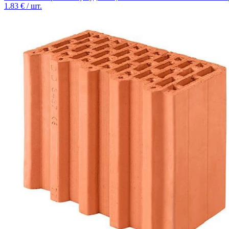
1.83
€ / шт.