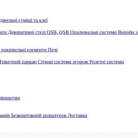
дівельні суміші та клеї
мати
Декоративні стелі
OSB, QSB
Опалювальні системи
Вироби з
 покрівельні елементи
Печі
такетний паркан
Сіткові системи огорож
Ролетні системи
дівництво
замір
Безкоштовний розрахунок
Доставка