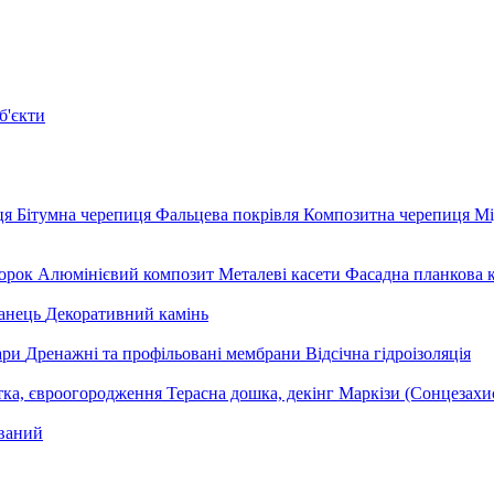
б'єкти
ця
Бітумна черепиця
Фальцева покрівля
Композитна черепиця
Мі
орок
Алюмінієвий композит
Металеві касети
Фасадна планкова 
анець
Декоративний камінь
уари
Дренажні та профільовані мембрани
Відсічна гідроізоляція
тка, євроогородження
Терасна дошка, декінг
Маркізи (Сонцезахи
ваний