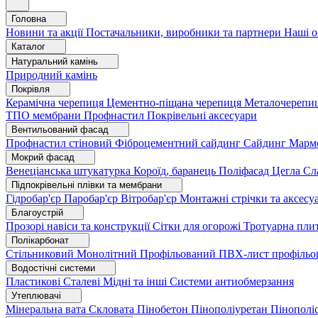
Головна
Новини та акції
Постачальники, виробники та партнери
Наші о
Каталог
Натуральний камінь
Природний камінь
Покрівля
Керамічна черепиця
Цементно-піщана черепиця
Металочерепи
ТПО мембрани
Профнастил
Покрівельні аксесуари
Вентильований фасад
Профнастил стіновий
Фіброцементний сайдинг
Сайдинг
Марм
Мокрий фасад
Венеціанська штукатурка
Короїд, баранець
Поліфасад
Цегла
Сл
Підпокрівельні плівки та мембрани
Гідробар'єр
Паробар'єр
Вітробар'єр
Монтажні стрічки та аксес
Благоустрій
Прозорі навіси та конструкції
Сітки для огорожі
Тротуарна пли
Полікарбонат
Стільниковий
Монолітний
Профільований
ПВХ-лист профільо
Водостічні системи
Пластикові
Сталеві
Мідні та інші
Системи антиобмерзання
Утеплювачі
Мінеральна вата
Скловата
Пінобетон
Пінополіуретан
Пінополі