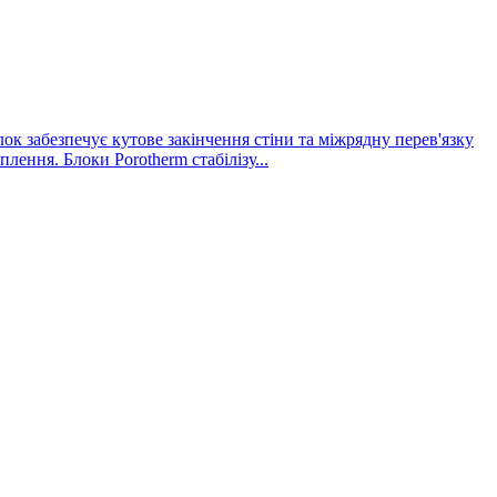
ок забезпечує кутове закінчення стіни та міжрядну перев'язку
ення. Блоки Porotherm стабілізу...