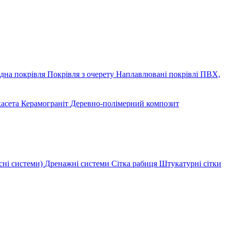
дна покрівля
Покрівля з очерету
Наплавлювані покрівлі
ПВХ,
касета
Керамограніт
Деревно-полімерний композит
сні системи)
Дренажні системи
Сітка рабиця
Штукатурні сітки