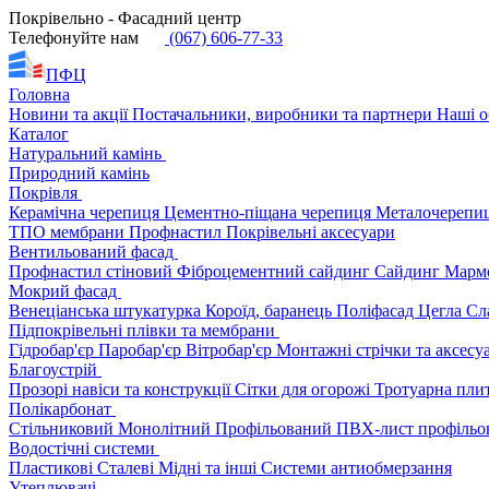
Покрівельно - Фасадний центр
Телефонуйте нам
(067) 606-77-33
ПФЦ
Головна
Новини та акції
Постачальники, виробники та партнери
Наші о
Каталог
Натуральний камінь
Природний камінь
Покрівля
Керамічна черепиця
Цементно-піщана черепиця
Металочерепи
ТПО мембрани
Профнастил
Покрівельні аксесуари
Вентильований фасад
Профнастил стіновий
Фіброцементний сайдинг
Сайдинг
Марм
Мокрий фасад
Венеціанська штукатурка
Короїд, баранець
Поліфасад
Цегла
Сл
Підпокрівельні плівки та мембрани
Гідробар'єр
Паробар'єр
Вітробар'єр
Монтажні стрічки та аксес
Благоустрій
Прозорі навіси та конструкції
Сітки для огорожі
Тротуарна пли
Полікарбонат
Стільниковий
Монолітний
Профільований
ПВХ-лист профільо
Водостічні системи
Пластикові
Сталеві
Мідні та інші
Системи антиобмерзання
Утеплювачі