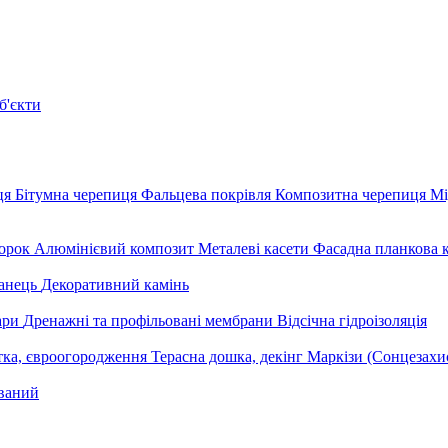
б'єкти
ця
Бітумна черепиця
Фальцева покрівля
Композитна черепиця
Мі
орок
Алюмінієвий композит
Металеві касети
Фасадна планкова 
анець
Декоративний камінь
уари
Дренажні та профільовані мембрани
Відсічна гідроізоляція
тка, євроогородження
Терасна дошка, декінг
Маркізи (Сонцезахи
ваний