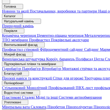
Головна
Новини та акції
Постачальники, виробники та партнери
Наші о
Каталог
Натуральний камінь
Природний камінь
Покрівля
Керамічна черепиця
Цементно-піщана черепиця
Металочерепи
ТПО мембрани
Профнастил
Покрівельні аксесуари
Вентильований фасад
Профнастил стіновий
Фіброцементний сайдинг
Сайдинг
Марм
Мокрий фасад
Венеціанська штукатурка
Короїд, баранець
Поліфасад
Цегла
Сл
Підпокрівельні плівки та мембрани
Гідробар'єр
Паробар'єр
Вітробар'єр
Монтажні стрічки та аксес
Благоустрій
Прозорі навіси та конструкції
Сітки для огорожі
Тротуарна пли
Полікарбонат
Стільниковий
Монолітний
Профільований
ПВХ-лист профільо
Водостічні системи
Пластикові
Сталеві
Мідні та інші
Системи антиобмерзання
Утеплювачі
Мінеральна вата
Скловата
Пінобетон
Пінополіуретан
Пінополі