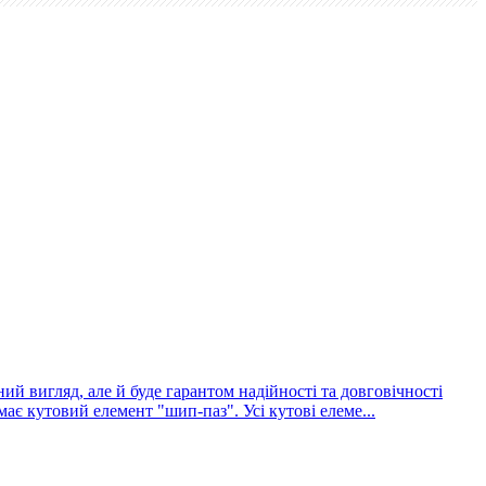
й вигляд, але й буде гарантом надійності та довговічності
ає кутовий елемент "шип-паз". Усі кутові елеме...