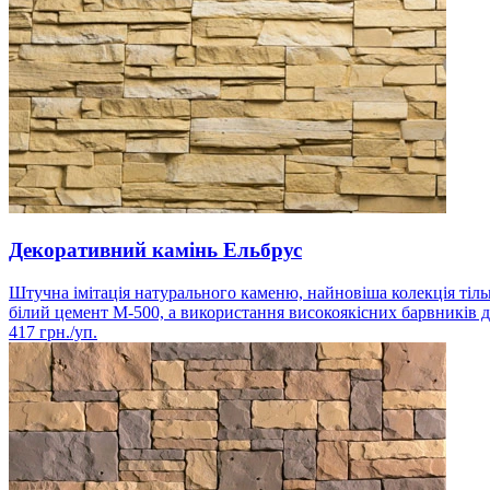
Декоративний камінь Ельбрус
Штучна імітація натурального каменю, найновіша колекція ті
білий цемент М-500, а використання високоякісних барвників до
417
грн./уп.