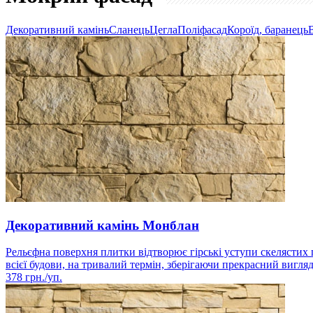
Декоративний камінь
Сланець
Цегла
Поліфасад
Короїд, баранець
Декоративний камінь Монблан
Рельєфна поверхня плитки відтворює гірські уступи скелястих 
всієї будови, на тривалий термін, зберігаючи прекрасний вигля
378
грн./уп.