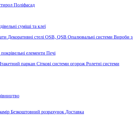
стирол
Поліфасад
дівельні суміші та клеї
мати
Декоративні стелі
OSB, QSB
Опалювальні системи
Вироби з
 покрівельні елементи
Печі
такетний паркан
Сіткові системи огорож
Ролетні системи
дівництво
замір
Безкоштовний розрахунок
Доставка