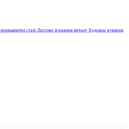
 нержавіючої сталі
Листове згинання металу
Художнє кування