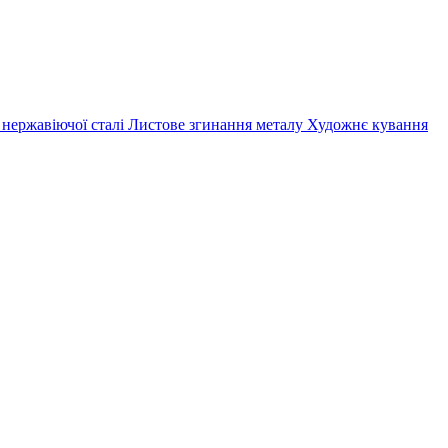
 нержавіючої сталі
Листове згинання металу
Художнє кування