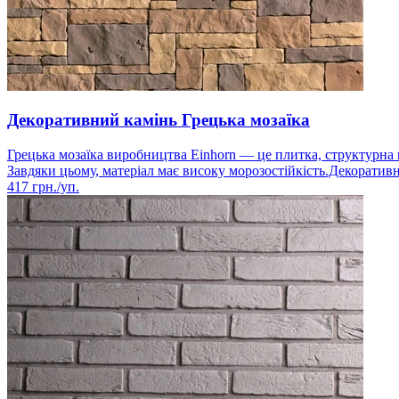
Декоративний камінь Грецька мозаїка
Грецька мозаїка виробництва Einhorn — це плитка, структурна п
Завдяки цьому, матеріал має високу морозостійкість.Декоратив
417
грн./уп.