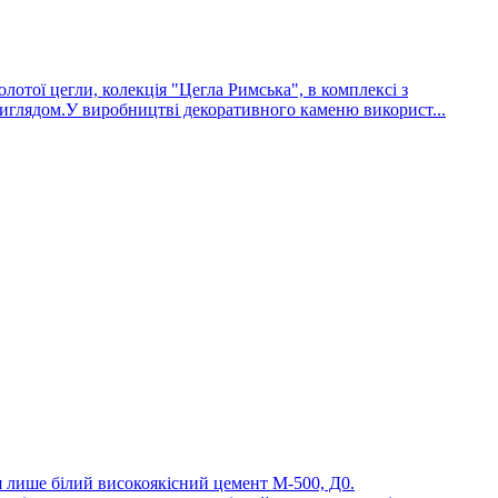
лотої цегли, колекція "Цегла Римська", в комплексі з
виглядом.У виробництві декоративного каменю використ...
ся лише білий високоякісний цемент М-500, Д0.