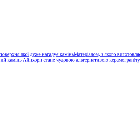
оверхня якої дуже нагадує каміньМатеріалом, з якого виготовляєт
ний камінь Айнхорн стане чудовою альтернативою керамограніту 