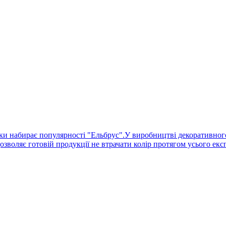
льки набирає популярності "Ельбрус".У виробництві декоративн
зволяє готовій продукції не втрачати колір протягом усього екс