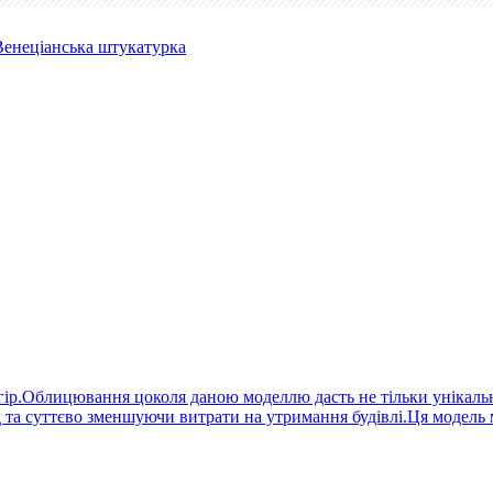
Венеціанська штукатурка
гір.Облицювання цоколя даною моделлю дасть не тільки унікальни
д та суттєво зменшуючи витрати на утримання будівлі.Ця модель м