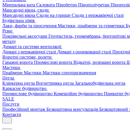
Мінеральна вата
Скловата
Пінобетон
Пінополіуретан
Пінополі
Мансардні вікна, сходи
Мансардні вікна
Сходи на горище
Сходи з нержавіючої сталі
Будівельна хімія
Лаки, фарби та просочення
Мастики, праймери та герметики
Бу
Різне
Покрівельні аксесуари
Геотекстиль, геомембрана, бентонітові 
металу
Димарі та системи вентиляції
Димарі з нержавіючої сталі
Димарі з оцинкованої сталі
Прохідні
Воротні системи, ролети
Гаражні ворота
Промислові ворота
Відкатні, розпашні ворота
Ш
Мастики
Праймери
Мастики
Мастики спецпризначення
Цегла
Клінкерна цегла
Вогнетривка цегла
Загальнобудівельна цегла
Каркасне будівництво
Промислове будівництво
Комерційне будівництво
Приватне бу
SALE
Послуги
Професійний монтаж
Безкоштовна консультація
Безкоштовний 
Контакти