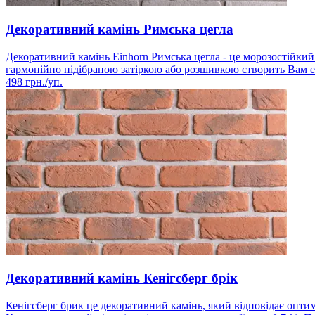
Декоративний камінь Римська цегла
Декоративний камінь Einhorn Римська цегла - це морозостійкий м
гармонійно підібраною затіркою або розшивкою створить Вам е
498
грн./уп.
Декоративний камінь Кенігсберг брік
Кенігсберг брик це декоративний камінь, який відповідає опти