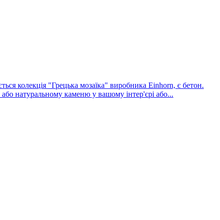
ься колекція "Грецька мозаїка" виробника Einhorn, є бетон.
або натуральному каменю у вашому інтер'єрі або...