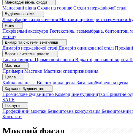
Мансардні вікна, сходи
Мансардні вікна
Сходи на горище
Сходи з нержавіючої сталі
Будівельна хімія
Лаки, фарби та просочення
Мастики, праймери та герметики
Бу
Різне
Покрівельні аксесуари
Геотекстиль, геомембрана, бентонітові 
металу
Димарі та системи вентиляції
Димарі з нержавіючої сталі
Димарі з оцинкованої сталі
Прохідні
Воротні системи, ролети
Гаражні ворота
Промислові ворота
Відкатні, розпашні ворота
Ш
Мастики
Праймери
Мастики
Мастики спецпризначення
Цегла
Клінкерна цегла
Вогнетривка цегла
Загальнобудівельна цегла
Каркасне будівництво
Промислове будівництво
Комерційне будівництво
Приватне бу
SALE
Послуги
Професійний монтаж
Безкоштовна консультація
Безкоштовний 
Контакти
Мокрий фасад