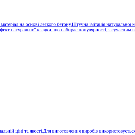
атеріал на основі легкого бетону.Штучна імітація натуральної ко
фект натуральної кладки, що набирає популярності, з сучасним 
мальній ціні та якості.Для виготовлення виробів використовуєть