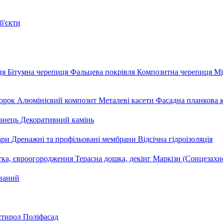
б'єкти
ця
Бітумна черепиця
Фальцева покрівля
Композитна черепиця
Мі
орок
Алюмінієвий композит
Металеві касети
Фасадна планкова 
анець
Декоративний камінь
уари
Дренажні та профільовані мембрани
Відсічна гідроізоляція
тка, євроогородження
Терасна дошка, декінг
Маркізи (Сонцезахи
ваний
стирол
Поліфасад