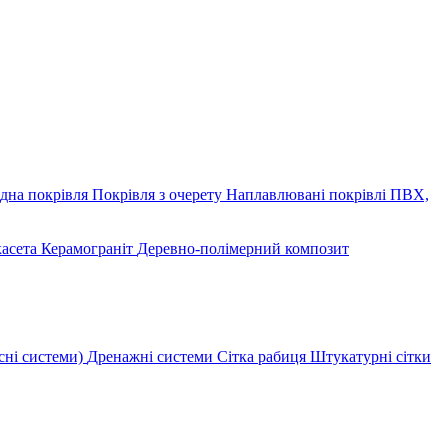
дна покрівля
Покрівля з очерету
Наплавлювані покрівлі
ПВХ,
касета
Керамограніт
Деревно-полімерний композит
сні системи)
Дренажні системи
Сітка рабиця
Штукатурні сітки