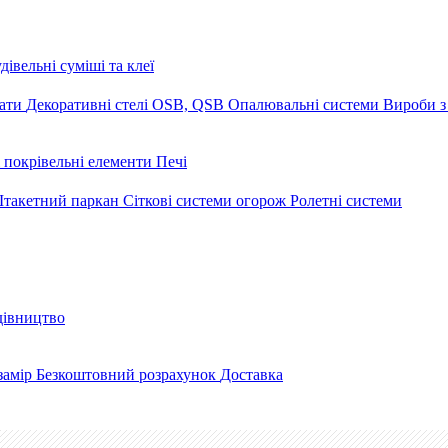
дівельні суміші та клеї
мати
Декоративні стелі
OSB, QSB
Опалювальні системи
Вироби з
 покрівельні елементи
Печі
такетний паркан
Сіткові системи огорож
Ролетні системи
дівництво
замір
Безкоштовний розрахунок
Доставка