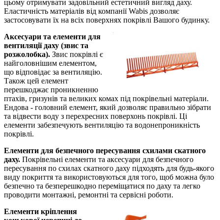
цьому отримувати задовільний естетичний вигляд даху.
Еластичність матеріалів від компанії Wabis дозволяє
застосовувати їх на всіх поверхнях покрівлі Вашого будинку.
Аксесуари та елементи для
вентиляції даху (звис та
розжолобка).
Звис покрівлі є
найголовнішим елементом,
що відповідає за вентиляцію.
Також цей елемент
перешкоджає проникненню
птахів, гризунів та великих комах під покрівельні матеріали.
Ендова - головний елемент, який дозволяє правильно зібрати
та відвести воду з перехресних поверхонь покрівлі. Ці
елементи забезпечують вентиляцію та водонепроникність
покрівлі.
Елементи для безпечного пересування схилами скатного
даху.
Покрівельні елементи та аксесуари для безпечного
пересування по схилах скатного даху підходять для будь-якого
виду покриття та використовуються для того, щоб можна було
безпечно та безперешкодно переміщатися по даху та легко
проводити монтажні, ремонтні та сервісні роботи.
Елементи кріплення