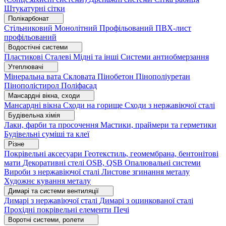
Штукатурні сітки
Полікарбонат
Стільниковий
Монолітний
Профільований
ПВХ-лист
профільований
Водостічні системи
Пластикові
Сталеві
Мідні та інші
Системи антиобмерзання
Утеплювачі
Мінеральна вата
Скловата
Пінобетон
Пінополіуретан
Пінополістирол
Поліфасад
Мансардні вікна, сходи
Мансардні вікна
Сходи на горище
Сходи з нержавіючої сталі
Будівельна хімія
Лаки, фарби та просочення
Мастики, праймери та герметики
Будівельні суміші та клеї
Різне
Покрівельні аксесуари
Геотекстиль, геомембрана, бентонітові
мати
Декоративні стелі
OSB, QSB
Опалювальні системи
Вироби з нержавіючої сталі
Листове згинання металу
Художнє кування металу
Димарі та системи вентиляції
Димарі з нержавіючої сталі
Димарі з оцинкованої сталі
Прохідні покрівельні елементи
Печі
Воротні системи, ролети