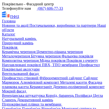
Покрівельно - Фасадний центр
Телефонуйте нам
(067) 606-77-33
ПФЦ
Головна
Новини та акції
Постачальники, виробники та партнери
Наші
об'єкти
Каталог
Натуральний камінь
Природний камінь
Покрівля
Керамічна черепиця
Цементно-піщана черепиця
Металочерепиця
Бітумна черепиця
Фальцева покрівля
Композитна черепиця
Мідна покрівля
Покрівля з очерету
Наплавлювані покрівлі
ПВХ, ТПО мембрани
Профнастил
Покрівельні аксесуари
Вентильований фасад
Профнастил стіновий
Фіброцементний сайдинг
Сайдинг
Марморок
Алюмінієвий композит
Металеві касети
Фасадна
планкова касета
Керамограніт
Деревно-полімерний композит
Мокрий фасад
Венеціанська штукатурка
Короїд, баранець
Поліфасад
Цегла
Сланець
Декоративний камінь
Підпокрівельні плівки та мембрани
Гідробар'єр
Паробар'єр
Вітробар'єр
Монтажні стрічки та