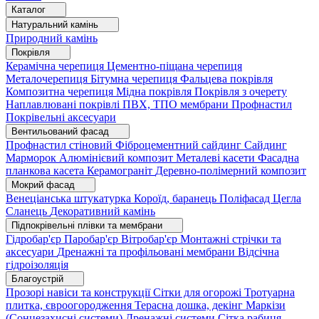
Каталог
Натуральний камінь
Природний камінь
Покрівля
Керамічна черепиця
Цементно-піщана черепиця
Металочерепиця
Бітумна черепиця
Фальцева покрівля
Композитна черепиця
Мідна покрівля
Покрівля з очерету
Наплавлювані покрівлі
ПВХ, ТПО мембрани
Профнастил
Покрівельні аксесуари
Вентильований фасад
Профнастил стіновий
Фіброцементний сайдинг
Сайдинг
Марморок
Алюмінієвий композит
Металеві касети
Фасадна
планкова касета
Керамограніт
Деревно-полімерний композит
Мокрий фасад
Венеціанська штукатурка
Короїд, баранець
Поліфасад
Цегла
Сланець
Декоративний камінь
Підпокрівельні плівки та мембрани
Гідробар'єр
Паробар'єр
Вітробар'єр
Монтажні стрічки та
аксесуари
Дренажні та профільовані мембрани
Відсічна
гідроізоляція
Благоустрій
Прозорі навіси та конструкції
Сітки для огорожі
Тротуарна
плитка, євроогородження
Терасна дошка, декінг
Маркізи
(Сонцезахисні системи)
Дренажні системи
Сітка рабиця