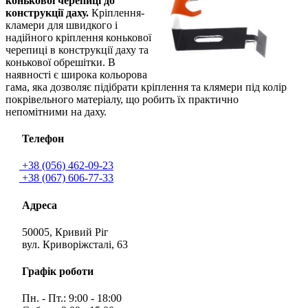
конькової черепиці до
конструкції даху.
Кріплення-
кламери для швидкого і
надійного кріплення конькової
черепиці в конструкції даху та
конькової обрешітки. В
наявності є широка кольорова
гама, яка дозволяє підібрати кріплення та клямери під колір
покрівельного матеріалу, що робить їх практично
непомітними на даху.
Телефон
+38 (056) 462-09-23
+38 (067) 606-77-33
Адреса
50005, Кривий Ріг
вул. Криворіжсталі, 63
Графік роботи
Пн. - Пт.: 9:00 - 18:00