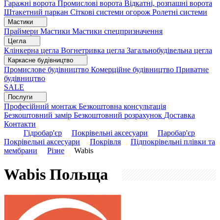
Гаражні ворота
Промислові ворота
Відкатні, розпашні ворота
Штакетний паркан
Сіткові системи огорож
Ролетні системи
Мастики
Праймери
Мастики
Мастики спецпризначення
Цегла
Клінкерна цегла
Вогнетривка цегла
Загальнобудівельна цегла
Каркасне будівництво
Промислове будівництво
Комерційне будівництво
Приватне
будівництво
SALE
Послуги
Професійний монтаж
Безкоштовна консультація
Безкоштовний замір
Безкоштовний розрахунок
Доставка
Контакти
Гідробар'єр
Покрівельні аксесуари
Паробар'єр
Покрівельні аксесуари
Покрівля
Підпокрівельні плівки та
мембрани
Різне
Wabis
Wabis
Польща