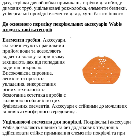
даху, стрічки для обробки примикань, стрічки для обходу
димових труб, ущільнювачі розжолобка, елементи безпеки,
універсальні прохідні елементи для даху та багато іншого.
До основного переліку покрівельних аксесуарів Wabis
входять такі категорії:
Елементи гребня.
Аксесуари,
які забезпечують правильний
прийом води та дозволяють
відвести вологу та при цьому
захищають дах від попадання
води під покрівлю.
Високоякісна сировина,
легкість та простота
укладання, використання
різних технологій та
бездоганна естетика виробів є
головною особливістю цих
будівельних елементів. Аксесуари є стійкими до можливих
впливів атмосферного середовища.
Ущільнюючі елементи для покрівлі.
Покрівельні аксесуари
Wabis дозволяють швидко та без додаткових труднощів
здійснювати стійке примикання елементів покрівлі та при