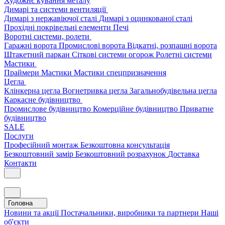
Художнє кування металу
Димарі та системи вентиляції
Димарі з нержавіючої сталі
Димарі з оцинкованої сталі
Прохідні покрівельні елементи
Печі
Воротні системи, ролети
Гаражні ворота
Промислові ворота
Відкатні, розпашні ворота
Штакетний паркан
Сіткові системи огорож
Ролетні системи
Мастики
Праймери
Мастики
Мастики спецпризначення
Цегла
Клінкерна цегла
Вогнетривка цегла
Загальнобудівельна цегла
Каркасне будівництво
Промислове будівництво
Комерційне будівництво
Приватне
будівництво
SALE
Послуги
Професійний монтаж
Безкоштовна консультація
Безкоштовний замір
Безкоштовний розрахунок
Доставка
Контакти
Головна
Новини та акції
Постачальники, виробники та партнери
Наші
об'єкти