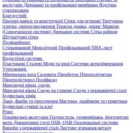
аксесуари
Дренажні та профільовані мембрани
Відсічна
гідроізоляція
Благоустрій
Прозорі навіси та конструкції
Сітки для огорожі
Тротуарна
плитка, євроогородження
Терасна дошка, декінг
Маркізи
(Сонцезахисні системи)
Дренажні системи
Сітка рабиця
Штукатурні сітки
Полікарбонат
Стільниковий
Монолітний
Профільований
ПВХ-лист
профільований
Водостічні системи
Пластикові
Сталеві
Мідні та інші
Системи антиобмерзання
Утеплювачі
Мінеральна вата
Скловата
Пінобетон
Пінополіуретан
Пінополістирол
Поліфасад
Мансардні вікна, сходи
Мансардні вікна
Сходи на горище
Сходи з нержавіючої сталі
Будівельна хімія
Лаки, фарби та просочення
Мастики, праймери та герметики
Будівельні суміші та клеї
Різне
Покрівельні аксесуари
Геотекстиль, геомембрана, бентонітові
мати
Декоративні стелі
OSB, QSB
Опалювальні системи
Вироби з нержавіючої сталі
Листове згинання металу